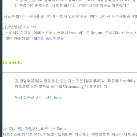
는 텐트 메이커로서의 ‘사도 마법사’의 시대가 시작되었음을 직관했다.”
‘사도 마법사’의 시대를 준비하며 마법사 멀린은 튀르키예의 소아시아 성지를 순례했다
_ [마법행전]의 제3서
_ 소아시아 7 교회 : 에베소 Selcuk, 서머나 Izmir, 버가모 Bergama, 두아디라 Akhisar, 
_ 10년 만에 완결한
멀린의 동방견문록
Contents..
[집현담集賢膽]의 글을 읽는 읽는다는 것은 [검과방패]의 “확률장(Probabil
있으므로 등가 교환을 통한 접지(Grounding)가 요구됩니다.
➤ 장 접속료 결제 Field Charge
나, 다니엘, 마법사
_ 타르수스 Tarsus
타르수스에 가기로 했다. 기독교인들이라면 ‘다소’라는 지명으로 더 익숙한 사도 바울의