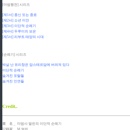
[마법행전] 시리즈
[제1서] 종신 또는 종료
[제2서] 소년 이안
[제3서] 이단적 순례기
[제4서] 두루미의 보은
[제5서] 리부트.태양의 시대
검과방패
검과방패
[순례기] 시리즈
박살 난 유리창은 암스테르담에 버려져 있다
이단적 순례기
숨겨진 포탈들
숨겨진 인연들
검과방패
검과방패
Credit..
書
코
名 _ 마법사 멀린의 이단적 순례기
記錄家
_ M.멀린