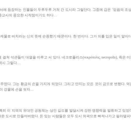
약성서에 등장하는 인물들이 두루두루 거쳐 간 도시라 그렇단다. 그중에 갑은 ‘믿음의 조상
류 종교사의 중요한 시작점이기도 하다…
을 제물로 바치라는 신의 뜻에 순종했기 때문이다. 한 번이다. 그가 의를 입은 일이 말
 수킬로미터에 걸쳐 석관들이 대열을 이루고 서 있다. 네크로폴리스(νεκρόπολις, necropo
 역시 그렇다…
주었다. 그는 황금의 손을 가지게 되었다. 그리고 만지는 모든 것이 금으로 변했다. 먹
왕이 강물에 손을 씻자…
특히 이 지역의 유대인 공동체는 상인 길드를 발달시켜 강한 영향력을 발휘하고 있었다.
어려운 도시로 만들어버렸다. 돈 있는 사람들은 모두 도시 외곽으로 빠져나가고 필라델