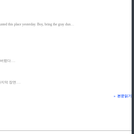
unted this place yesterday. Boy, bring the gray dun…
쳐버렸다….
마지막 장면….
»
본문읽기