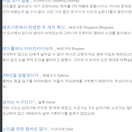
타협 보다 결별
_ 티아테이라 Thyateira (Akhisar)
사도들은 갈라섰다. 마가 요한이라는 제자를 2차 여행에 동행시키냐, 마냐의 문제로 
아가 버렸는지 알 수가 없다. 다만 그의 중도 포기가 두 사도의 심한 다툼의 원인이
페르가몬에서 탄생한 두 개의 혁신
_ 페르가몬 Pergamon (Bergama)
이 도시에서 읽기의 방식이 바뀌었는데 그러니까 두루마리 형태의 스크롤 방식에서 
레드홀에서 아브라카다브라
_ 베르가마 Bergama
파괴하지 않고는 신에게 날아갈 수 없다. 버가모 교회의 터는 원래 이집트 세라피스(Ser
힘이 담긴 눈을 주며 인간을 벌하라고 명했다. 그러자 이 파괴의 신은 제대로 대학
200년을 잠들었다가
_ 에페수스 Ephesus
황제는 동굴 입구를 막아버렸어. 이들이 우상숭배를 거부했기 때문이야. 우상이야 섬기
야…
승자는 누구인가?
_ 셀축 Selcuk
어떤 사도는 십자가에 거꾸로 못 박혀 죽었고, 누군가는 X자 십자가에, 누군가는 칼에
순교하지 않고 100세까지 살며 기록하기를 멈추지 않았는데…
노인을 위한 협박은 없다
_ 이즈미르 Izmir