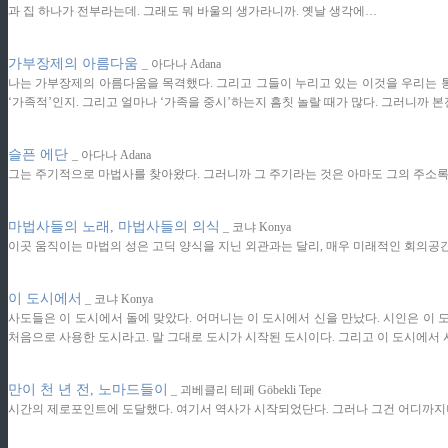
과 집 하나가 전부라는데. 그래도 뭐 바울의 생가라니까. 옛날 생각에…
가부장제의 아름다움
_ 아다나 Adana
나는 가부장제의 아름다움을 목격했다. 그리고 그들이 누리고 있는 이것을 우리는 통
‘가족적’인지. 그리고 얼마나 ‘가족을 중시’하는지 흠칫 놀랄 때가 많다. 그러니까 
슬픈 에단
_ 아다나 Adana
그는 주기적으로 마법사를 찾아왔다. 그러니까 그 주기라는 것은 아마도 그의 주소록
마법사들의 노래, 마법사들의 의식
_ 코냐 Konya
이곳 움직이는 마법의 성은 고딕 양식을 지닌 외관과는 달리, 매우 미래적인 회의공
이 도시에서
_ 코냐 Konya
사도들은 이 도시에서 돌에 맞았다. 어머니는 이 도시에서 신을 만났다. 시인은 이 
처음으로 사용한 도시라고. 말 그대로 도시가 시작된 도시이다. 그리고 이 도시에서
만이 천 년 전, 노마드들이
_ 괴베클리 테페 Göbekli Tepe
시간의 제로포인트에 도달했다. 여기서 역사가 시작되었단다. 그러나 그건 어디까지나 지