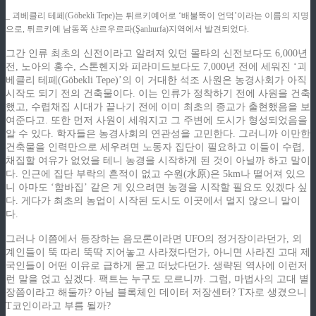
_ 괴베클리 테페(Göbekli Tepe)는 튀르키예어로 ‘배불뚝이 언덕’이라는 이름의 지명
으로, 튀르키예 남동쪽 샨르우르파(Şanlıurfa)지역에서 발견되었다.
그간 인류 최초의 신전이라고 알려져 있던 몰타의 신전보다도 6,000년
전, 노아의 홍수, 스톤헨지와 피라미드보다도 7,000년 전에 세워진 ‘괴
베클리 테페(Göbekli Tepe)’의 이 거대한 석조 사원은 농경사회가 아직
시작도 되기 전의 건축물이다. 이는 인류가 정착하기 전에 사원을 건축
했고, 수렵채집 시대가 끝나기 전에 이미 최초의 종교가 출현했음을 보
여준다고. 또한 먼저 사원이 세워지고 그 주변에 도시가 형성되었음을
알 수 있다. 학자들은 농경사회의 연관성을 고민한다. 그러니까 이만한
건축물을 인력만으로 세우려면 노동자 집단이 필요하고 이들이 수렵,
채집할 여유가 없었을 테니 농경을 시작하게 된 것이 아닐까 하고 말이
다. 인근에 집단 부락의 흔적이 없고 수원(水原)은 5km나 떨어져 있으
니 아마도 ‘함바집’ 같은 게 있으려면 농경을 시작할 필요도 있겠다 싶
다. 게다가 최초의 농업이 시작된 도시도 이곳에서 멀지 않으니 말이
다.
그러나 이쯤에서 등장하는 음모론이라면 UFO의 정거장이라던가, 외
계인들이 뚝 따리 뚝딱 지어놓고 사라졌다던가, 아니면 사라진 고대 제
국인들이 어떤 이유로 급하게 묻고 떠났다던가. 생략된 역사에 이런저
런 말을 얹고 싶겠다. 팩트는 누구도 모르니까. 그럼, 마법사의 고대 별
장쯤이라고 해둘까? 아님 블록체인 데이터 저장센터? T자로 생겼으니
T코인이라고 부름 될까?