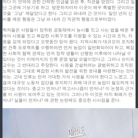
하다 이 언덕에 관한 간략한 언급을 읽은 후, 직관을 얻었다. 그리고 일
단 그곳에 가보기로 하고. 방문하자마자 이곳이 매우 특별한 곳이라는
것을 ‘그냥’ 깨달았다고 한다. 그리고 파내려 간 것이다. 일만 년의 신
비를 깨운 행동은 그냥 파 내려 간 직관적 행동으로부터였다.
학자들은 사람들이 정착된 공동체에서 농사를 짓고 사는 법을 배운 후
에야 사원을 짓고 복잡한 사회구조를 지원할 수 있는 시간과 조직, 자
원을 갖게 되었다고 오랫동안 믿어 왔다. 지역사회가 대규모의 조직화
된 건축 프로젝트를 수행하려면 먼저 농업이 일반화되어야 하고, 복잡
한 사회적 협력 관계는 먼저 정착 생활이 선행된 이후에야 나타날 수
있다는 것이 이제까지의 인류 문명 발달 모델이었다고. 그러나 슈미트
교수는 그 반대라고 주장한다. 사원을 건설하려는 광범위하고 조직된
노력이 말 그대로 복잡한 사회의 발전을 위한 토대를 마련했다는 것이
라는. 고대 인류는 먼저 거대한 거석 사원을 지어야 한다고 느꼈고, 그
결과 대규모 노동자 집단을 유지하기 위해 대규모 농업이 필요하게 되
었다는 것이다. 종교가 먼저냐? 먹고사니즘이 먼저냐? 이 논쟁의 근거
를 이 사원이 보여주고 있는 것이다. 그러니까 이것은 마치 화폐가 먼
저냐? 실물이 먼저냐? 에 관한 논란에도 중요한 시사점을 준다.