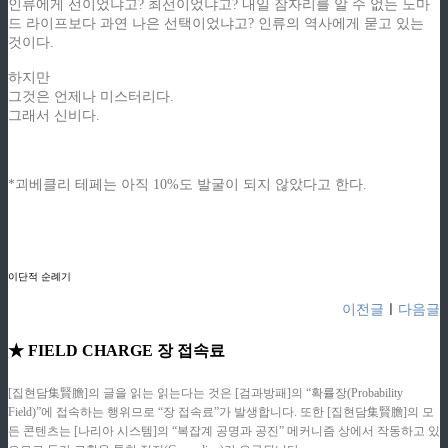
인류에게 선이었냐고? 최선이었냐고? 내일 잠자리를 알 수 없는 노마
드 라이프보다 과연 나은 선택이었냐고? 인류의 역사에게 묻고 있는
것이다.
하지만
그것은 언제나 미스터리다.
그래서 신비다.
*괴베클리 테페는 아직 10%도 발굴이 되지 않았다고 한다.
ziphd.net
ziphd.net
ziphd.net
ziphd.net
이단적 순례기
이전글
ㅣ
다음글
★ FIELD CHARGE 장 접속료
[집현담集賢膽]의 글을 읽는 읽는다는 것은 [검과방패]의 “확률장(Probability
Field)”에 접속하는 행위므로 “장 접속료”가 발생합니다. 또한 [집현담集賢膽]의 모
든 콘텐츠는 [나리아 시스템]의 “복잡계 공명과 공진” 메커니즘 상에서 작동하고 있