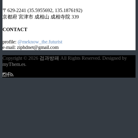
〒629-2241 (35.5955692, 135.1876192)
京都府 宮津市 成相山 成相寺院 339
CONTACT
profile:
@meknow_the.futurist
e-mail: ziphdnet@gmail.com
Copyright © 2026
검과방패
All Rights Reserved.
Designed by
myThem.es
.