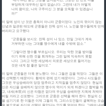
“내가 86년 동안 그분을 섬겨왔지만, 그분은 한 번도 나를
부당하게 대우하신 일이 없습니다. 그런데 내가 어떻게
나의 왕이요, 나의 구주이신 그 분을 모독할 수 있겠습니
까?”
이 말에 성이 난 것은 총독이 아니라 군중이었다. 노인의 꺾이지 않는
신념과 일관된 태도에 군중들은 잔뜩 성이 나, 노인을 맹수들에게 던져
버리라고 요구했다.
“군중들을 보시오. 잔뜩 성이 나 있소. 만일 그대가 계속
거부하면 나는 그대를 맹수에게 내줄 수밖에 없소.”
“그렇다면 맹수를 부르십시오. 우리는 악한 것을 받아들
이기 위해 선한 것을 회개하는 그런 일에 익숙하지 못합
니다. 그리고 악한 세상에서 의로운 세상으로 들어가는
것은 내게 참 좋은 일이오.”
이 말에 군중들은 더욱 분노했다. 아니 그들은 겁을 먹었다. 그들은 이
미 선택했기 때문이다. 황제의 편에 섰기 때문이다. 그러나 사도들은
그것은 우상숭배라며 당장 멈추라고 지적질을 멈추지 않았다. 현실의
신은 자신을 숭배하지 않으면 맹수의 먹이가 되게 하겠다고 협박을 하
고, 내세(來世)의 신은 타협은 없다며 우상을 숭배하면 지옥에 처박아
버릴 거라고 선포했다. 그러므로 군중은 선택을 해야 한다. 현실의 신
을 섬기기로 한 이들은 이제 그들의 적, 그리스도인들이 굴복하는 모습
을 봄으로써 자신의 선택이 옳았다는 안도를 얻어야 한다. 그래야 내세