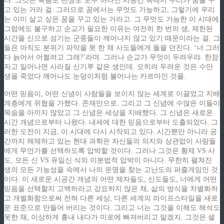
다. 그것은 죽음도 탄생도 모두 하나인 시공간 속에서 우리가 꿈을 꾸
고 있는 거라 걸. 그러므로 꿈에서는 무엇도 가능하고, 그렇기에 우리
는 이미 살고 싶은 꿈을 꾸고 있는 거라고. 그 무엇도 가능한 이 시대에
그럼에도 불구하고 순교가 필요한 이유는 여전히 한 번의 생, 제한된
시간을 신으로 섬기는 군중들이 깨어나지 않고 있기 때문이라는 걸. 그
들은 아직도 분위기 파악을 못 한 채 사도들에게 돌을 던진다. ‘너 그러
다 늙어서 어쩔려고 그래?’라며. 그러나 순교가 무엇이 두려우랴. 한잠
자고 일어나면 사라질 신기루 같은 생인데. 오히려 두려운 것은 수만
생을 죽었다 깨어나도 눈덩이처럼 불어나는 카르마인 것을.
어떤 믿음이, 어떤 신념이 사람들을 보이지 않는 세계로 이끌었고 지배
계층에게 위협을 가했다. 존재만으로. 그리고 그 신념에 수많은 이들이
목숨을 아끼지 않았고 그 신념은 세상을 지배했다. 그 신념은 새로운
시간 개념으로부터 나왔다. 내세에 대한 믿음으로부터 도출되었다. 그
러한 도전이 지금, 이 시대에 다시 시작되고 있다. 시간뿐만 아니라 공
간까지 해체하고 있는 현대 과학은 자신들의 의지와 상관없이 사람들
에게 무언가를 선택하도록 압박할 것이다. 그러나 그것은 황제 VS 사
도, 모든 신 VS 유일신 식의 이분법적 압박이 아니다. 무한히 펼쳐진
생의 모든 가능성을 속에서 나의 운명을 찾는 고난도의 퍼즐게임인 것
이다. 이 새로운 시공간 개념의 어떤 제자들도, 신도들도, 너에게 어떤
믿음을 선택할지 고백하라고 강요하지 않은 채, 삶의 방식을 차별화하
고 개별화함으로써 전혀 다른 세상, 다른 세계의 라이프스타일을 새로
운 표준으로 만들어 버리는 것이다. 그리고 너는 그것을 이해도 해석도
못한 채, 이상하게 흉내 내다가 미로에 빠져버리고 말겠지. 그것은 셀