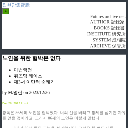
집현담集賢膽
+
Futures archive net.
AUTHOR 記錄家
BOOKS 記錄書
INSTITUTE 硏究所
SYSTEM 成相院
ARCHIVE 保管所
노인을 위한 협박은 없다
마법행전
위즈덤 레이스
제3서 이단적 순례기
by M.멀린
on 2023/12/26
Dec 26
. 2023 l Izmir
총독은 86세의 노인을 협박했다. 너의 신을 버리고 황제를 섬기면 자유
를 얻을 것이라고. 그러자 86세의 노인은 이렇게 말했다.