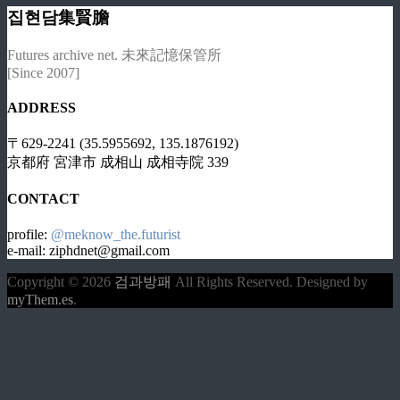
집현담集賢膽
Futures archive net. 未來記憶保管所
[Since 2007]
ADDRESS
〒629-2241 (35.5955692, 135.1876192)
京都府 宮津市 成相山 成相寺院 339
CONTACT
profile:
@meknow_the.futurist
e-mail: ziphdnet@gmail.com
Copyright © 2026
검과방패
All Rights Reserved.
Designed by
myThem.es
.