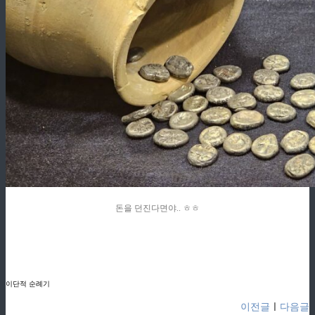
돈을 던진다면야.. ㅎㅎ
ziphd.net
ziphd.net
ziphd.net
ziphd.net
이단적 순례기
이전글
ㅣ
다음글