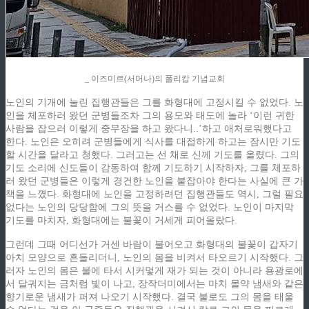
_ 이즈미르(서머나)의 폴리캅 기념교회
노인의 기개에 눌린 집행관들은 그를 화형대에 고정시킬 수 없었다. 노
인을 체포하러 왔던 군병들조차 그의 용모와 태도에 놀라 ‘이런 귀한
사람을 잡으러 이렇게 중무장을 하고 왔다니..’하고 애처로워했다고
한다. 노인은 오히려 군병들에게 식사를 대접하게 하고는 잠시만 기도
할 시간을 달라고 청했다. 그러고는 선 채로 신께 기도를 올렸다. 그의
기도 소리에 신도들이 감동하여 함께 기도하기 시작하자, 그를 체포하
러 왔던 군병들은 이렇게 경건한 노인을 붙잡아야 한다는 사실에 큰 가
책을 느꼈다. 화형대에 노인을 고정하려던 집행관들도 역시, 그럴 필요
없다는 노인의 당당함에 그의 뜻을 거스를 수 없었다. 노인이 마지막
기도를 마치자, 화형대에는 불꽃이 거세게 피어올랐다.
그런데 그때 어디선가 거센 바람이 불어오고 화형대의 불꽃이 갑자기
아치 모양으로 흔들리더니, 노인의 몸을 비켜서 타오르기 시작했다. 그
러자 노인의 몸은 불에 타서 시커멓게 재가 되는 것이 아니라 용광로에
서 달궈지는 금처럼 빛이 나고, 장작더미에서는 마치 몰약 냄새와 같은
향기로운 냄새가 퍼져 나오기 시작했다. 결국 불로도 그의 몸을 태울