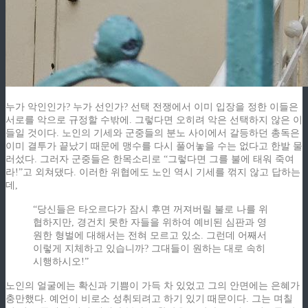
누가 악인인가? 누가 선인가? 선택 전쟁에서 이미 입장을 정한 이들은
서로를 악으로 규정할 수밖에. 그렇다면 오히려 악은 선택하지 않은 이
들일 것이다. 노인의 기세와 군중들의 분노 사이에서 갈등하던 총독은
이미 결투가 끝났기 때문에 맹수를 다시 풀어놓을 수는 없다고 한발 물
러섰다. 그러자 군중들은 한목소리로 “그렇다면 그를 불에 태워 죽여
라!”고 외쳐댔다. 이러한 위협에도 노인 역시 기세를 꺾지 않고 답하는
데,
“당신들은 타오르다가 잠시 후면 꺼져버릴 불로 나를 위
협하지만, 경건치 못한 자들을 위하여 예비된 심판과 영
원한 형벌에 대해서는 전혀 모르고 있소. 그런데 어째서
이렇게 지체하고 있습니까? 그대들이 원하는 대로 속히
시행하시오!”
노인의 얼굴에는 확신과 기쁨이 가득 차 있었고 그의 안면에는 은혜가
충만했다. 예언이 비로소 성취되려고 하기 있기 때문이다. 그는 며칠