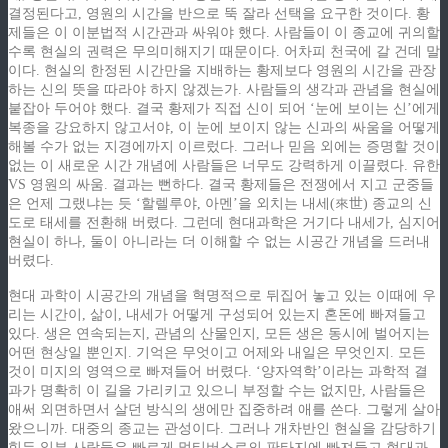
결정된다고, 영원의 시간을 반으로 뚝 잘라 선택을 요구한 것이다. 황
제들은 이 이분법적 시간관과 싸워야 했다. 사람들이 이 종교에 귀의할
수록 현실의 권력은 무의미해지기 때문이다. 어차피 천국에 갈 건데 말
이다. 현실의 한정된 시간만을 지배하는 황제보다 영원의 시간을 관장
하는 신의 뜻을 따라야 하지 않겠는가. 사람들의 생각과 관념을 현실에
붙잡아 두어야 했다. 결국 황제가 직접 신이 되어 ‘눈에 보이는 신’에게
복종을 강요하지 않고서야, 이 눈에 보이지 않는 신과의 싸움을 어떻게
해볼 수가 없는 지경에까지 이르렀다. 그러나 믿음 외에는 증명할 것이
없는 이 새로운 시간 개념에 사람들은 너무도 강력하게 이끌렸다. 유한
VS 영원의 싸움. 결과는 뻔하다. 결국 황제들은 전쟁에서 지고 군중들
은 언제 그랬냐는 듯 ‘할렐루야, 아멘’을 외치는 내세(來世) 종교의 신
도로 태세를 전환해 버렸다. 그런데 현대과학은 거기다 내세가, 심지어
현실이 하나, 둘이 아니라는 더 이해할 수 없는 시공간 개념을 드러내
버렸다.
현대 과학이 시공간의 개념을 혁명적으로 뒤집어 놓고 있는 이때에 우
리는 시간이, 삶이, 내세가 어떻게 구성되어 있는지 혼돈에 빠져들고
있다. 생은 연속되는지, 관념의 산물인지, 모든 생은 동시에 벌어지는
어떤 현상일 뿐인지. 기억은 무엇이고 어제와 내일은 무엇인지. 모든
것이 미지의 영역으로 빠져들어 버렸다. ‘양자역학’이라는 과학적 결
과가 명확히 이 길을 가리키고 있으니 부정할 수는 없지만, 사람들은
애써 외면하면서 살던 방식의 생에만 집중하려 애를 쓴다. 그렇게 살아
왔으니까. 대중의 종교는 관성이다. 그러나 개차반인 현실을 감당하기
힘든 일부 사람들은 빠르게 멀티버스로의 판타지에 빠져들고 현대과