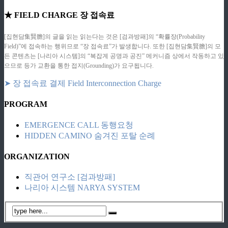
★ FIELD CHARGE 장 접속료
[집현담集賢膽]의 글을 읽는 읽는다는 것은 [검과방패]의 “확률장(Probability
Field)”에 접속하는 행위므로 “장 접속료”가 발생합니다. 또한 [집현담集賢膽]의 모
든 콘텐츠는 [나리아 시스템]의 “복잡계 공명과 공진” 메커니즘 상에서 작동하고 있
으므로 등가 교환을 통한 접지(Grounding)가 요구됩니다.
➤ 장 접속료 결제 Field Interconnection Charge
PROGRAM
EMERGENCE CALL 동행요청
HIDDEN CAMINO 숨겨진 포탈 순례
ORGANIZATION
직관어 연구소 [검과방패]
나리아 시스템 NARYA SYSTEM