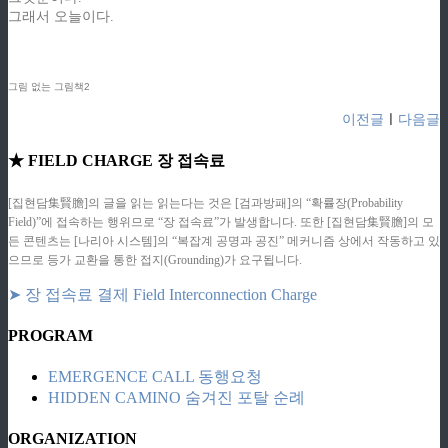
그래서 오늘이다.
그림 없는 그림책2
이전글
ㅣ
다음글
★ FIELD CHARGE 장 접속료
[집현담集賢膽]의 글을 읽는 읽는다는 것은 [검과방패]의 “확률장(Probability
Field)”에 접속하는 행위므로 “장 접속료”가 발생합니다. 또한 [집현담集賢膽]의 모
든 콘텐츠는 [나리아 시스템]의 “복잡계 공명과 공진” 메커니즘 상에서 작동하고 있
으므로 등가 교환을 통한 접지(Grounding)가 요구됩니다.
➤ 장 접속료 결제 Field Interconnection Charge
PROGRAM
EMERGENCE CALL 동행요청
HIDDEN CAMINO 숨겨진 포탈 순례
ORGANIZATION