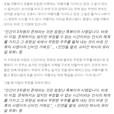
포탈 여행자가 포탈에 진입한 이후에는 ‘여행자를 기다리고 있던 그 일’이 반드
시 일어난다. 순서만을 따지고 보면 인과 관계라고는 전혀 없는 우연의 연속인
것처럼 보일지도 모른다. 게다가 여행자를 기다리고 있던 그 일은 좋거나 나쁘거
나, 완전히 시시할 수도 있다. 여행자는 이따금 혼란스럽다. 괜찮다. 포탈 여행의
묘미는 바로 그 지점에 있으니까.
“인간이 3차원의 존재라는 것은 엄청난 축복이자 사명입니다. 바로
이 지점, 존재하지는 않지만 부정할 수 없는 시간이라는 인식의 체계
를 가지고 그 유한성 속에서 무한한 우주를 펼쳐 내는 것이 바로 인
류의 사명이자 신비인 거예요.” _ <인연들 열넷, 슈타인 박사의 유리
알 유희> 중
이 자유로운 여정은 시간이라는 유한성 속에 펼쳐진 무한한 우주를 배경으로 진
행된다. 이 우주는 숨겨진 인연들의 프렉탈 구조로 만들어져 있다. 인연의 싸이
클은 반복 재생된다. 무한의 우주는 숨겨진 것을 찾아 헤매고 있는 여행자를 외
롭고 혼란스럽게 만들 것이다. 여행자는 매번 헷갈릴 것이다. “이게 맞나?”
그럴 땐 마법의 주문을 외워야 한다.
“인간이 3차원의 존재라는 것은 엄청난 축복이자 사명입니다. 바로
이 지점, 존재하지는 않지만 부정할 수 없는 시간이라는 인식의 체계
를 가지고 그 유한성 속에서 무한한 우주를 펼쳐 내는 것이 바로 인
류의 사명이자 신비인 거예요.”_ <인연들 열넷, 슈타인 박사의 유리
알 유희> 중