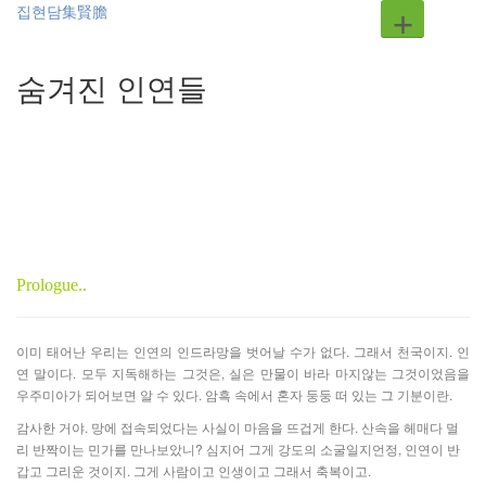
+
집현담集賢膽
숨겨진 인연들
Prologue..
이미 태어난 우리는 인연의 인드라망을 벗어날 수가 없다. 그래서 천국이지. 인
연 말이다. 모두 지독해하는 그것은, 실은 만물이 바라 마지않는 그것이었음을
우주미아가 되어보면 알 수 있다. 암흑 속에서 혼자 둥둥 떠 있는 그 기분이란.
감사한 거야. 망에 접속되었다는 사실이 마음을 뜨겁게 한다. 산속을 헤매다 멀
리 반짝이는 민가를 만나보았니? 심지어 그게 강도의 소굴일지언정, 인연이 반
갑고 그리운 것이지. 그게 사람이고 인생이고 그래서 축복이고.