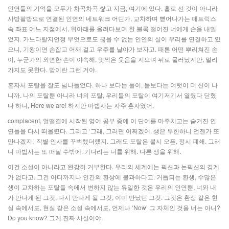
인연들의 기억을 모두가 차곡차곡 쌓고 지금, 여기에 있다. 홀로 선 것이 아니라
사방팔방으로 연결된 인연의 네트워크 어딘가, 교차하며 뻗어나가는 매트릭스
속 좌표 어느 지점에서, 위아래를 올려다보며 한 블록 떨어진 너에게 손을 내밀
었지. 가느다랄지언정 무엇으로도 끊을 수 없는 인연의 실이 우리를 연결하고 있
으니, 기왕이면 손잡고 어깨 걸고 우주를 날아가 보자고. 때론 어떤 뿌리쳐진 손
이, 누군가의 외면한 손이 야속해, 멋쩍은 웃음을 지으며 뒤로 물러났지만, 멀리
가지도 못한다. 망이란 그런 거야.
혼자서 포탈을 잘도 넘나들었다. 하나 보다는 둘이, 둘보다는 여럿이 더 신이 나
니까. 나의 포탈뿐 아니라 너의 포탈, 우리들의 포탈이 여기저기서 열렸다 닫혔
다 하니, Here we are! 하지만 마법사는 자주 혼자였어.
complacent, 얼떨결에 시작된 영어 공부 중에 이 단어를 마주치고는 숨겨진 인
연들을 다시 떠올렸다. 그리고 ‘그래, 그러면 어쩌겠어. 생은 무한하니 언젠가 또
만나겠지.’ 작별 인사를 꾸벅했더랬지. 그래도 포탈은 불시 오픈, 정시 폐쇄. 그러
니 마법사는 또 떠날 수밖에. 기다리는 너를 위해. 다른 생을 위해.
이건 소설이 아니라고 완강히 거부한다. 우리의 세계에는 픽션과 논픽션의 경계
가 없다고. 그건 어디까지나 인간의 환상에 불과하다고. 거듭되는 환생, 수많은
생이 교차하는 포탈들 속에서 변하지 않는 유일한 것은 우리의 인연뿐. 너와 내
가 만나게 된 그것, 다시 만나게 될 그것, 이미 만났던 그것. 그것은 환상 같은 현
실 속에서도, 현실 같은 소설 속에서도, 언제나 ‘Now’ 그 자체인 것을 너는 아니?
Do you know? 그게 진짜 사실이야.