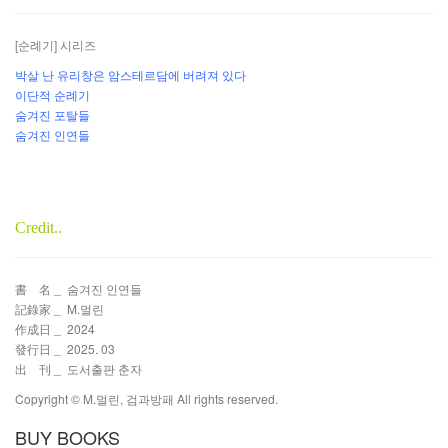
[순례기] 시리즈
박살 난 유리창은 암스테르담에 버려져 있다
이단적 순례기
숨겨진 포탈들
숨겨진 인연들
검과방패
검과방패
Credit..
書
코
名 _ 숨겨진 인연들
記錄家
_ M.멀린
作成日 _ 2024
發行日 _ 2025. 03
出
리
刊 _ 도서출판 춘자
Copyright © M.멀린, 검과방패 All rights reserved.
BUY BOOKS