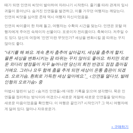
때가 되면 인연의 씨앗이 발아하여 자라나기 시작한다. 줄기를 따라 관계의 잎사
귀들이 돋아난다. 숨겨진 인연들을 발견하고, 이를 가꾸던 여행자는 깨닫는다.
인연의 씨앗을 심어둔 존재 역시 여행자 자신이었음을.
인연의 싸이클이 한 차례 돌고, 여행자는 수확의 시간을 맞는다. 인연은 포탈 여
행자에게 주어진 숙제이자 선물이다. 포로이자 전리품이다. 축복이다. 저주일 수
도 있다. 당신의 여정에 ‘인연’이란 무엇인가? 세상을 변화시킬 꿈 따위는 꾸지
않아도 좋다.
“내기를 해 봐요. 계속 혼자 춤추며 살아갈지, 세상을 춤추게 할지.
물론 세상을 변화시키는 꿈 따위는 꾸지 않아도 좋아요. 하지만 외로
운 외다리 병정들이 자꾸 늘어나면 당신의 회전 반경도 점점 좁아질
거예요. 그러나 모두 함께 춤을 추게 되면 세상이 온통 춤판이 되겠
죠. 오르가슴, 환희로 가득한 세상 말이에요.”_ <인연들 열다섯, 발레
인형의 오르가슴> 중
마법사 멀린이 남긴 <숨겨진 인연들>에 대한 기록을 읽으며 생각했다. 묵은 인
연들을 정리하는 방식이라 여겼으나 새로운 계절에 새로운 인연들을 맞이하는
새로운 마음이었음을 확인했다. 이 여행은 끝인가? 시작인가? 그 역시 여행자에
게 달려 있다. 얼마나 자유로운가.
z
» 구매하기