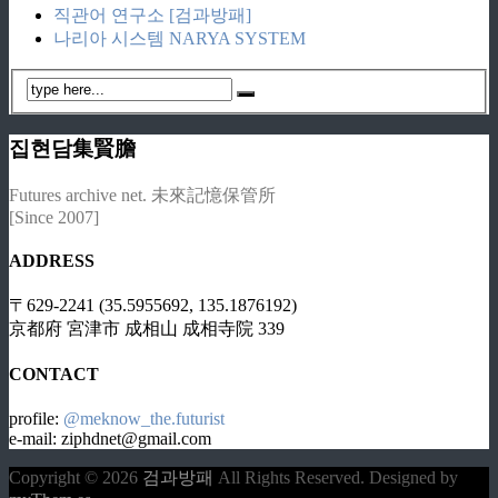
직관어 연구소 [검과방패]
나리아 시스템 NARYA SYSTEM
집현담集賢膽
Futures archive net. 未來記憶保管所
[Since 2007]
ADDRESS
〒629-2241 (35.5955692, 135.1876192)
京都府 宮津市 成相山 成相寺院 339
CONTACT
profile:
@meknow_the.futurist
e-mail: ziphdnet@gmail.com
Copyright © 2026
검과방패
All Rights Reserved.
Designed by