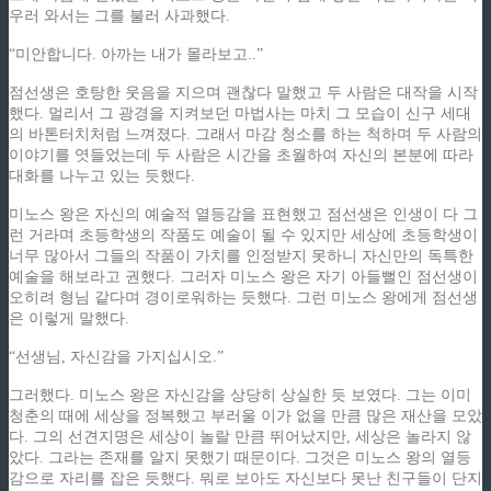
우러 와서는 그를 불러 사과했다.
“미안합니다. 아까는 내가 몰라보고..”
점선생은 호탕한 웃음을 지으며 괜찮다 말했고 두 사람은 대작을 시작
했다. 멀리서 그 광경을 지켜보던 마법사는 마치 그 모습이 신구 세대
의 바톤터치처럼 느껴졌다. 그래서 마감 청소를 하는 척하며 두 사람의
이야기를 엿들었는데 두 사람은 시간을 초월하여 자신의 본분에 따라
대화를 나누고 있는 듯했다.
미노스 왕은 자신의 예술적 열등감을 표현했고 점선생은 인생이 다 그
런 거라며 초등학생의 작품도 예술이 될 수 있지만 세상에 초등학생이
너무 많아서 그들의 작품이 가치를 인정받지 못하니 자신만의 독특한
예술을 해보라고 권했다. 그러자 미노스 왕은 자기 아들뻘인 점선생이
오히려 형님 같다며 경이로워하는 듯했다. 그런 미노스 왕에게 점선생
은 이렇게 말했다.
“선생님, 자신감을 가지십시오.”
그러했다. 미노스 왕은 자신감을 상당히 상실한 듯 보였다. 그는 이미
청춘의 때에 세상을 정복했고 부러울 이가 없을 만큼 많은 재산을 모았
다. 그의 선견지명은 세상이 놀랄 만큼 뛰어났지만, 세상은 놀라지 않
았다. 그라는 존재를 알지 못했기 때문이다. 그것은 미노스 왕의 열등
감으로 자리를 잡은 듯했다. 뭐로 보아도 자신보다 못난 친구들이 단지