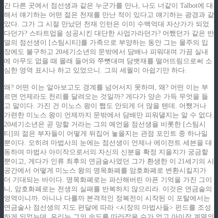
간 다른 곳에서 점선생과 같은 누군가를 만나, 나도 너같이 Talbot에 대
해서 얘기하는 어떤 젊은 천재를 만난 적이 있다고 얘기하는 광경과 같
았다. 그가 그 시절 만났던 천재 인턴은 이미 수백억대 자산가가 되었
다던가? 스타트업을 성공시킨 대단한 사업가라던가? 어쨌던가 같은 반
열의 점선생이 [스팀시티]를 가족으로 부양하는 동안 그는 물주의 입
장에도 불구하고 20세기소년의 문밖에서 담배나 피워대며 가끔 실내
에 아무도 없을 때 몰래 들어와 쭈뼛대며 담뱃재를 떨어뜨림으로써 소
심한 영역 표시나 하고 있었으니. 그의 세월이 아쉽기만 하다.
왜? 어떤 이는 알아보고도 경계를 넘어서지 못하며, 왜? 어떤 이는 부
르면 언제라도 천리를 달려오는 것일까? 게다가 양손 가득 무엇을 들
고 말이다. 가진 건 미노스 왕이 쨉도 안되게 더 많을 텐데. 어쨌거나
가련한 미노스 왕이 언제까지 문밖에서 담배만 피워댈지는 알 수 없다.
20세기소년은 곧 망할 거라는 그의 예언을 점선생을 비롯한 [스팀시
티]의 젊은 부자들이 어떻게 뒤집어 놓을지는 관점 포인트 중 하나일
뿐이다. 오히려 마법사의 눈에는 점선생이 언제나 에이전트 세븐을 대
동하여 마법사 아이작으로서의 자신의 신분을 확정 지을지가 궁금할
뿐이고, 게다가 인류 최후의 연금술사였던 그가 환생한 이 21세기의 시
공간에서 어떻게 미노스 왕의 명목화폐를 암호화폐로 변환시킬지가
더 기대되는 바이다. 명목화폐로는 파산해버린 아픈 기억을 가진 그이
니, 암호화폐로는 전생의 실패를 반복하지 않으리라. 이것은 연금술의
영역이니까. 아니나 다를까 본격적인 정복전이 시작된 이 포탈에서는
연금술사 점선생의 지도 편달에 따라 <시장의 마법사들> 펀드를 조성
하게 되었는데, 우리는 그의 속도를 따라잡을 수가 없고 아이작 계열의