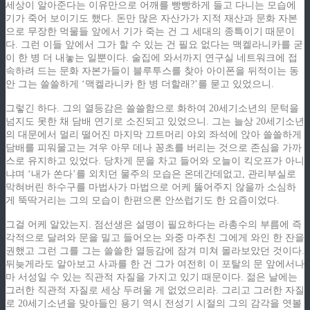
세상이 알아준다는 이유만으로 어깨를 빵빵하게 들고 다니는 모습에
기가 죽어 보이기도 했다. 돈만 많은 자산가가 지적 재산과 문화 자본
으로 무장한 먹물들 앞에서 기가 죽는 건 그 세대의 종특이기 때문이
다. 그런 이들 앞에서 그가 할 수 있는 건 필요 없다는 맥켈라니카를 굳
이 한 병 더 내놓는 일뿐이다. 술집에 와서까지 연구실 네트워크에 접
속하려 드는 문화 자본가들이 블루투스를 찾아 아이폰을 뒤적이는 동
안 그는 쓸쓸하게 ‘맥켈라니카 한 병 더할래?’를 묻고 있었으니.
그렇긴 하다. 그의 열등감은 쓸쓸함으로 화하여 20세기소년의 문턱을
넘지도 못한 채 담배 연기로 소진되고 있었으니. 그는 늘상 20세기소년
의 대문에서 멀리 떨어진 마지막 끄트머리 야외 좌석에 앉아 쓸쓸하게
담배를 피워물고는 겨우 아무 데나 꽁초를 버리는 것으로 존심을 가까
스로 유지하고 있었다. 당차게 문을 차고 들어와 오늘이 킥오프가 아니
냐며 ‘내가 쏜다’를 외치던 물주의 모습은 온데간데없고, 관리부실로
막혀버린 하수구를 마법사가 마법으로 어케 뚫어주지 않을까 소심하
게 뚝딱거리는 그의 모습이 한편으론 안쓰럽기도 한 요즘이었다.
그걸 어케 알았는지. 점선생은 설명이 필요하다는 라총수의 부름에 즉
각적으로 달려와 문을 밀고 들어오는 와중 마주친 그에게 와인 한 잔을
권했고 그런 그를 그는 쓸쓸한 열등감에 잠겨 미쳐 몰라보았던 것이다.
뒤늦게라도 알아보고 사과를 한 건 그가 여전히 이 포탈의 문 앞에서나
마 서성일 수 있는 직관적 자질을 가지고 있기 때문이다. 젊은 날에는
그러한 직관적 자질로 세상 두려울 게 없었으리라. 그리고 그러한 자질
로 20세기소년을 맞아들인 용기 역시 전성기 시절의 그의 감각을 엿볼