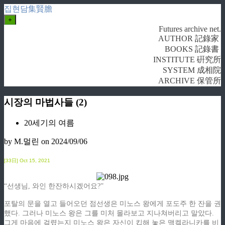
집현담集賢膽
+
Futures archive net.
AUTHOR 記錄家
BOOKS 記錄書
INSTITUTE 硏究所
SYSTEM 成相院
ARCHIVE 保管所
시장의 마법사들 (2)
20세기의 여름
by M.멀린
on 2024/09/06
[33日] Oct
15, 2021
“선생님, 와인 한잔하시겠어요?”
포탈의 문을 열고 들어오던 점선생은 미노스 왕에게 포도주 한 잔을 권
했다. 그러나 미노스 왕은 그를 미처 몰라보고 지나쳐버리고 말았다.
그게 마음에 걸렸는지 미노스 왕은 자신이 킵해 놓은 맥켈라니카를 비