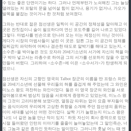
수 있는 좋은 단면이기는 하다. 그러나 언제부턴가 노쇠해진 그는 늘상
열려있는 저 포탈의 문을 넘어설 힘이 없거나, 용기가 없거나, 가오가
발목을 붙잡는 것이거나 한 것처럼 보여졌다.
그와는 반대로 젊은 점선생은 일찍이 이 공간의 정체성을 알아채고 이
곳은 잔칫집이니 술이 필요하다며 연신 포도주를 길어 나르고 있었다.
그렇다. 마법사를 빈손으로 만나러 오는 이는 제정신이 아닌 것이다.
게다가 시장의 마법사들이 널린 이 곳은. 암튼 그는 이 공간의 정체를
일찌감치 파악하여 어찌나 겸손한 태도로 알박기를 해대고 있는지, <
소수존>을 박아놓은 것도 모자라 20세기소년의 서가에 자신의 책을 마
구 박아 넣고서는 라총수로 하여금 그의 서가를 선포하지 않을 수 없게
만들어 버렸다. 그리하여 <소수존>에 이은 <소수서가>가 탄생하게 되
었으니.
점선생은 자신의 고향인 영국의 Talbot 장군의 이름을 딴 프랑스 와인
을 20세기소년에 선물해 우리들의 혀를 즐겁게 해 주었는데 그 와인은
미노스 왕도 격찬하는 와인이었다. 둘은 이 영국 장군의 와인을 서로
알아봄으로써 범상치 않음을 서로에게 증명하고 있었는데, 미노스 왕
의 그것이 고리타분해 보였다면, 열등감 따위는 없이 요즘 부자들이 먹
는 음식이라며 우리에게 고상한 취향을 소개해 주던 점선생의 품위는
이미 세대를 넘어선 어떤 것이었다. 살짝 기가 눌렸는지 미노스 왕은
‘나도 너 같은 놈을 만난 적이 있지.’ 하듯 자신이 회사 중역으로 있던
시절 들어왔던 인턴의 이야기를 줄줄이 늘어놓았는데 그 말인즉슨, 너
도 그놈과 같은 종자인 듯하다는 말이었다. 그러니까 훗날 어느 때 엔