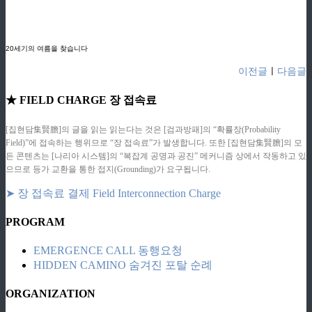
ziphd.net
ziphd.net
ziphd.net
20세기의 여름을 찾습니다
이전글
ㅣ
다음글
★ FIELD CHARGE 장 접속료
[집현담集賢膽]의 글을 읽는 읽는다는 것은 [검과방패]의 “확률장(Probability
Field)”에 접속하는 행위므로 “장 접속료”가 발생합니다. 또한 [집현담集賢膽]의 모
든 콘텐츠는 [나리아 시스템]의 “복잡계 공명과 공진” 메커니즘 상에서 작동하고 있
으므로 등가 교환을 통한 접지(Grounding)가 요구됩니다.
➤ 장 접속료 결제 Field Interconnection Charge
PROGRAM
EMERGENCE CALL 동행요청
HIDDEN CAMINO 숨겨진 포탈 순례
ORGANIZATION