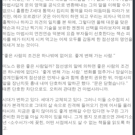
마법사답게 운의 영역을 공식으로 변환해내는 그의 말을 이해할 수가
없으니 훌륭한 Z세대 통역사 킴리의 통역을 따라 떠듬떠듬 따라가 보
지만, 에라 모르겠다! 굿은 아이작이 하면 되고 우리는 피자나 먹으며
홀짝이나 하자고 의견의 일치를 본 뒤에, 그렇다면 올해 대운을 맞은
택슨과 타고난 찍기의 기술을 보유한 젠젠의 선택을 따라보자며 패를
뒤집는 마법사의 연전연승 덕분에 요즘 부자들이 선호한다는 잭슨 피
자를 배가 터지게 시켜 먹고는 어제 모두를 감동케 한 점선생의 명언을
되새겨 보는 것이다.
“좋은 사람의 조건은 하나밖에 없어요. 좋게 변해 가는 사람.”
미노스 왕은 좋은 사람일까? 점선생의 말에 의하면 좋은 사람의 조건
은 하나밖에 없단다. ‘좋게 변해 가는 사람.’ 변화를 멈추거나 망설이는
경계인들에게 점선생은 언제나 술과 함께 충분히 권유한 뒤, 마법사의
말을 장난치듯 흉내 내며 단호하게 말하곤 했다. “문은 닫혔습니다.”
때론 단호한 차단으로도. 오히려 관대한 건 마법사라니까.
시대가 변하고 있다. 세대가 교체되고 있다. 그러니 이들 소수점의 시
대가 본격적으로 그대의 삶 속으로 진격해 들어오기 전에 어서들 올라
타시라. 지금은 좋지 않더라도 좋게 변해갈 수만 있다면 누구든 그가
준비한 와인을 마실 자격이 있을 테니. 그게 뭔지 모르겠으면 20세기소
년 <소수서가>에 꽂힌, 어떤 서점에서도 살 수 없는 책들을 읽도록 하
고.
ziphd.net