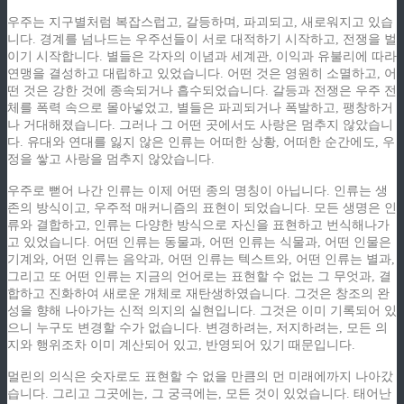
우주는 지구별처럼 복잡스럽고, 갈등하며, 파괴되고, 새로워지고 있습
니다. 경계를 넘나드는 우주선들이 서로 대적하기 시작하고, 전쟁을 벌
이기 시작합니다. 별들은 각자의 이념과 세계관, 이익과 유불리에 따라
연맹을 결성하고 대립하고 있었습니다. 어떤 것은 영원히 소멸하고, 어
떤 것은 강한 것에 종속되거나 흡수되었습니다. 갈등과 전쟁은 우주 전
체를 폭력 속으로 몰아넣었고, 별들은 파괴되거나 폭발하고, 팽창하거
나 거대해졌습니다. 그러나 그 어떤 곳에서도 사랑은 멈추지 않았습니
다. 유대와 연대를 잃지 않은 인류는 어떠한 상황, 어떠한 순간에도, 우
정을 쌓고 사랑을 멈추지 않았습니다.
우주로 뻗어 나간 인류는 이제 어떤 종의 명칭이 아닙니다. 인류는 생
존의 방식이고, 우주적 매커니즘의 표현이 되었습니다. 모든 생명은 인
류와 결합하고, 인류는 다양한 방식으로 자신을 표현하고 번식해나가
고 있었습니다. 어떤 인류는 동물과, 어떤 인류는 식물과, 어떤 인물은
기계와, 어떤 인류는 음악과, 어떤 인류는 텍스트와, 어떤 인류는 별과,
그리고 또 어떤 인류는 지금의 언어로는 표현할 수 없는 그 무엇과, 결
합하고 진화하여 새로운 개체로 재탄생하였습니다. 그것은 창조의 완
성을 향해 나아가는 신적 의지의 실현입니다. 그것은 이미 기록되어 있
으니 누구도 변경할 수가 없습니다. 변경하려는, 저지하려는, 모든 의
지와 행위조차 이미 계산되어 있고, 반영되어 있기 때문입니다.
멀린의 의식은 숫자로도 표현할 수 없을 만큼의 먼 미래에까지 나아갔
습니다. 그리고 그곳에는, 그 궁극에는, 모든 것이 있었습니다. 태어난