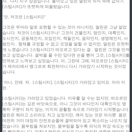
자.. 다시 지구 상공입니다. 돌아오고 있는 멀린의 의식 속에 갑자기
[스팀시티]가 또렷하게 떠올랐습니다.
‘앗, 저것은 [스팀시티]!’
그것은 무어라 말로 표현할 수 있는 것이 아니지만, 멀린은 그냥 알았
습니다. 저것이 [스팀시티]구나! 그것이 건물인지, 땅인지, 대륙인지,
도시인지, 공동체인지, 모임인지, 책들인지, 음악인지, 생명체인지, 사
람인지.. 형체를 규정할 수 없고 모양을 말할 수 없지만, 멀린은 또렷하
게 느꼈습니다. [스팀시티]가 떠오르고 있다는 걸.. 멀린은 그것을 만져
보고 싶었습니다. 결박을 풀 수만 있다면 손을 뻗어 그것, [스팀시티]를
만져보고 느껴보고 싶었습니다. 아, 그런데 그때, 떠오르던 [스팀시티]
가 제자리에서 뱅그르르 회전하더니 다시 가라앉기 시작하는 것이었
습니다.
‘아니, 안돼. 저.. [스팀시티], [스팀시티]가 가라앉고 있어요. 아아 이
런..’
[스팀시티]는 가라앉고 있었습니다. 이유를 알 수는 없지만, 떠오르던
[스팀시티]는 깊은 바닷속으로, 아니 그것이 바다인지 대륙인지도 명
확히 구분이 되지 않는, 미지의 광활함 속으로 가라앉기 시작했습니다.
멀린은 뭐라고 소리라도 치고 싶었지만, 깨어 있는 것은 의식뿐. 몸은
여전히 거미 대장의 안전포승줄에 결박되어 있고 목소리는 나오지 않
았습니다. 몸부림을 쳐보지만, 몸부림을 칠수록 의식의 하강 속도는 더
욱 빨라졌습니다. 마침내 멀린의 의식은 다시 회의장 공중에 매달린 자