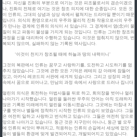
니다. 자신을 진화의 부분으로 여기는 것은 피조물로서의 겸손이겠으
나, 진화의 전체로 여기는 것은 창조 의지에 대한 순종입니다. 모든 것
이 인류의, 그대의 상념과 상상 속에서 펼쳐지는 드라마일 뿐이기 때문
입니다. 의식의 환영으로서의 우주와 물리적 진화 작용으로서의 우주
가 만나는 경계에 인류의 의식이 서 있습니다. 그 경계에서 염(念)이 물
질이 되고 파동이 물성을 가지게 되는 것입니다. 인류는 그러한 창조의
과정을 신을 대리하여 수행하고 있습니다. 이것은 멈춰지지 않으며, 번
복되지 않으며, 실패하지 않는 기록된 역사입니다.
‘이것이 천지가 창조될 때에 하늘과 땅의 내력이니’
그것의 복판에서 인류는 꿈꾸고 사랑하기를, 도전하고 시도하기를 멈
추지 않았습니다. 그것에 관한 모든 기억은 레테의 강 아래에 잠들어
있고, 아카식 레코드의 서판에 새겨져 있습니다. 그리고 성장의 과정
속에서 꿈으로 피어나고, 만남의 과정 속에서 사랑으로 드러나 집니다.
멀린의 의식은 회전하는 마법사들을 뒤로 하고, 회의장을 벗어나 멀리
나아가기 시작했습니다. 멀린을 둘러싼 우주의 언어는 아직 도래하지
않은 기록된 미래에까지 멀린을 이동시켰습니다. 그곳에는 마침내 지
구를 벗어나 별들에 정착하기 시작한 인류의 모습이 보였습니다. 그들
은 여전히 일하고 사랑하고 번식하고 있습니다. 그들은 여전히 앞으로
앞으로 나아가고 있습니다. 둥근 것은 지구만이 아니니, 둥근 별 모두
에 인류의 씨앗이 뿌려지고, 적응하는 인류의 손길에서 세상에 없던 것
들이 별들의 환경에 맞게 발견되어지고, 개발되어지고 있었습니다.