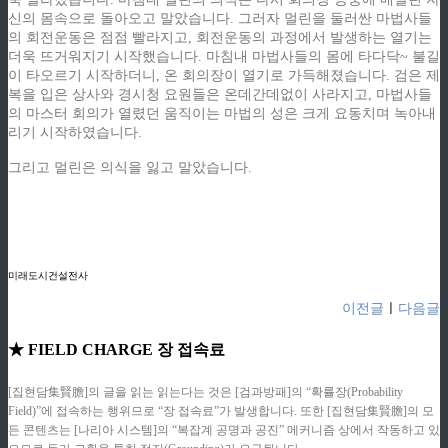
신의 몸속으로 돌아오고 말았습니다. 그러자 멀린을 둘러싼 마법사들
의 회전운동은 점점 빨라지고, 회전운동의 과정에서 발생하는 열기는
더욱 뜨거워지기 시작했습니다. 마침내 마법사들의 몸에 타다닥~ 불길
이 타오르기 시작하더니, 온 회의장이 열기로 가득해졌습니다. 검은 제
복을 입은 상사와 경시청 요원들은 온데간데없이 사라지고, 마법사들
의 마스터 회의가 열렸던 움직이는 마법의 성은 크게 요동치며 녹아내
리기 시작하였습니다.
그리고 멀린은 의식을 잃고 말았습니다.
ziphd.net
ziphd.net
ziphd.net
ziphd.net
미래도시건설전사
이전글
ㅣ
다음글
★ FIELD CHARGE 장 접속료
[집현담集賢膽]의 글을 읽는 읽는다는 것은 [검과방패]의 “확률장(Probability
Field)”에 접속하는 행위므로 “장 접속료”가 발생합니다. 또한 [집현담集賢膽]의 모
든 콘텐츠는 [나리아 시스템]의 “복잡계 공명과 공진” 메커니즘 상에서 작동하고 있