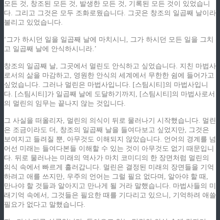
모든 것, 창조된 모든 것, 발생한 모든 것, 기록된 모든 것이 있었습니
다. 그리고 그것은 모두 조화로웠습니다. 그곳은 창조의 일곱째 날이라
불리고 있었습니다.
‘그가 하시던 일을 일곱째 날에 마치시니, 그가 하시던 모든 일을 그치
고 일곱째 날에 안식하시니라.’
창조의 일곱째 날, 그곳에서 멀린도 안식하고 싶었습니다. 지친 마법사
로서의 삶을 마감하고, 영원한 안식의 세계에서 무한한 쉼에 들어가고
싶었습니다. 그러나 멀린은 마법사입니다. [스팀시티]의 마법사입니
다. [스팀시티]가 일곱째 날에 도달하기까지, [스팀시티]의 마법사로서
의 멀린의 임무는 끝나지 않는 것입니다.
그 사실을 떠올리자, 멀린의 의식이 뒤로 물러나기 시작했습니다. 멀린
은 조금이라도 더, 창조의 일곱째 날을 들여다보고 싶었지만, 그것은
보여지고 들려질 뿐, 아무것도 이해되지 않았습니다. 언어의 경계를 넘
어선 미래는 들여다본들 이해할 수 있는 것이 아무것도 없기 때문입니
다. 뒤로 물러나는 미래의 역사가 마치 코미디의 한 장면처럼 멀린의
의식 속에서 빠르게 흘러갑니다. 멀린은 결정된 미래의 장면들을 기억
하려고 애를 쓰지만, 우주의 언어는 그럴 필요 없다며, 알아야 할 때,
만나야 할 것들과 알아지고 만나게 될 거라 말했습니다. 마법사들의 미
래기억 속에서, 그것들은 필요한 때를 기다리고 있으니, 기억하려 애쓸
필요가 없다고 말했습니다.