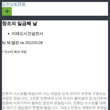
집현담集賢膽
+
창조의 일곱째 날
미래도시건설전사
by M.멀린
on 2022/01/28
+ 마스터 회의 10장
ziphd.net
ziphd.net
ziphd.net
ziphd.net
인류가 스스로를 해방시켜 가는 과정은 신의 의지가 우주에 구현되는
과정인 것입니다. 그것은 인류에게 신의 의식이 불어넣어 진 순간부터
영원에 이르기까지 펼쳐진 창조의 본질입니다. 인류는 스스로를 개체
로 여기고 끊임없이 투쟁해 왔습니다. 그러나 인류는 개체이자 전체입