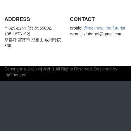
ADDRESS
CONTACT
〒629-2241 (35.5955692,
profile:
@meknow_the.futurist
135.1876192)
e-mail: ziphdnet@gmail.com
京都府 宮津市 成相山 成相寺院
339
Copyright © 2026
검과방패
All Rights Reserved.
Designed by
myThem.es
.