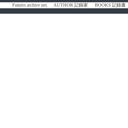
Futures archive net.
AUTHOR 記錄家
BOOKS 記錄書