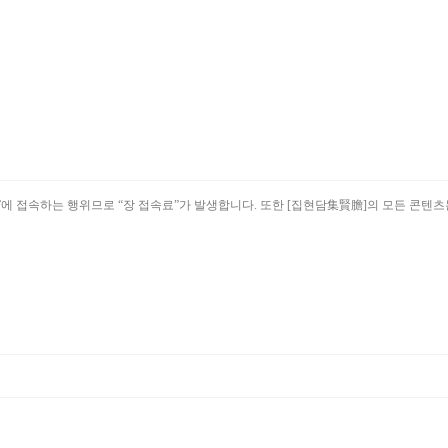
Field)”에 접속하는 행위므로 “장 접속료”가 발생합니다. 또한 [집현담集賢膽]의 모든 