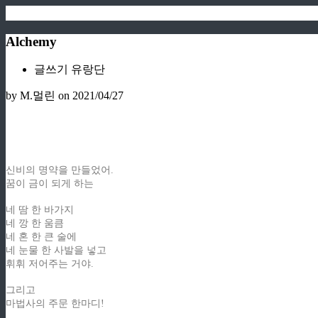
Alchemy
글쓰기 유랑단
by M.멀린
on 2021/04/27
신비의 명약을 만들었어.
꿈이 금이 되게 하는
네 땀 한 바가지
네 깡 한 움큼
네 혼 한 큰 술에
네 눈물 한 사발을 넣고
휘휘 저어주는 거야.
그리고
마법사의 주문 한마디!