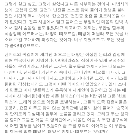
그렇게 살고 싶고, 그렇게 살았다고 나름 자부하는 것이다. 마법사의
생에. 모험과 도전, 고전과 난전을 스스로 찾아 들어가 정념을 불태
웠던 시간의 역사 속에서. 한순간도 ‘전집중 호흡’을 흐트러뜨릴 수
가 없었다고. 전후 사방에서 밀고 들어오는 부정적인 마음의 압박 속
에서 잠시 숨돌릴 틈도 없었다고 회고하고. 이제는, 무한성 혈투의
최종장에 이르러서는, 태양이 떠오르길, 태양이 떠올라 모든 것을 해
소해 주길 고대하게 되었다는 것이다. 너무 지쳤으므로. 모든 것을
다 쏟아내었으므로.
탄지로의 귀걸이에 새겨진 떠오르는 태양은 이상한 논리와 감정에
의해 한국에서만 지워졌다. 아마테라스의 상징이자 일제 군국주의
자들의 문양이라고 지워진 그것은, 혈귀들을 해체시키는 떠오르는
태양이다. 전사들이 기진맥진 속에서, 곧 태양이 떠오를 테니까, 그
때까지, 그때까지만 버티자고 고대하고 기다리던 그것. 이 시리즈를
한편만 감상했더라도 그것이 어떤 의미인지 알았으리라. 일제 소니
가 만들고 미제 넷플릭스가 유통하여 세계인이 열광하고 있다는 애
니메이션 ‘케데헌(케이팝 데몬 헌터스)’ 에서는 K팝 귀살 그룹 ‘헌트
릭스’가 노래와 춤으로 악령을 토벌하는데, 그들의 모국 젊은이들은
조용히, 요즘 아무도 찾지 않는 영화관에 남몰래 찾아 들어가 숨죽이
며 탄지로와 귀살대의 혈투에 눈물을 흘리고 있다. 그리고 무슨 생각
을 할까? 그들은 어둠 속 영화관에서, 내몰린 어둠 속 무한 방구석에
서 어떤 혈투를 벌이고 있을까? 끝 모를 추락이 이어지는 이 무한성
의 혈투를 멈출 태양은, 태양은 언제나 떠오르는 것일까?