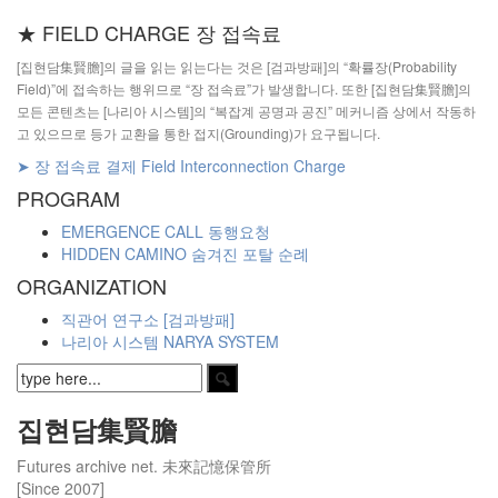
★ FIELD CHARGE 장 접속료
[집현담集賢膽]의 글을 읽는 읽는다는 것은 [검과방패]의 “확률장(Probability
Field)”에 접속하는 행위므로 “장 접속료”가 발생합니다. 또한 [집현담集賢膽]의
모든 콘텐츠는 [나리아 시스템]의 “복잡계 공명과 공진” 메커니즘 상에서 작동하
고 있으므로 등가 교환을 통한 접지(Grounding)가 요구됩니다.
➤ 장 접속료 결제 Field Interconnection Charge
PROGRAM
EMERGENCE CALL 동행요청
HIDDEN CAMINO 숨겨진 포탈 순례
ORGANIZATION
직관어 연구소 [검과방패]
나리아 시스템 NARYA SYSTEM
집현담集賢膽
Futures archive net. 未來記憶保管所
[Since 2007]