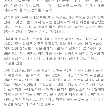
하지만 그것은 어디까지나 어둠 속에서뿐이다. 태양이 부재하는 공
간에서만 결기가 필요하다. 태양이 떠오르면 모든 것이 재가 되어 흩
어지니까. 혈귀도, 전사들의 결기도.
결기를 불태우면 불태울수록, 어둠 속으로, 어둠 속으로 침잠해 들어
간다. 그것은 어둠 속에서 빛나는 정신이니까. 나는 어둠을 열망했는
지도 모르겠다. 결기의 마음을 품는 것만큼 아드레날린 터지는 일이
없는 것 같다. 그것에는 혼신이 필요하니까.
전사들의 상투적인 복수혈전을 바라보는 마음은 뭔가 애잔하다. 그
마음이 주는 정념은 어두운 운동장을 활활 밝히는 거대한 캠프파이
어의 절정 같다. 모든 것을 불태워버릴 듯 이글거리는 그 마음의 정
념을 품는 일은 박카스 백만 개를 동시에 꿀떡꿀떡 삼키는 것처럼 가
슴을 뜨겁게 강장 시킨다. 그대로 튀어 나가 단칼에 그것의 목을 베
고 싶을 만큼.
그런 정념으로, 초지일관 혈전에 임하는 귀살대의 전사들은 한순간
도 마음과 태도를 흐트러뜨리지 않는다. 그러면 죽으니까. 시종일관
이어지는 결기의 순간들. 그리고 혼신이 불타오르는 대결과 대결. 어
차피 만화지만, 어떻게 그 정념의 마지막 순간까지 혼신을 다하고서
는 쓰러지고, 금세 탈진한 몸과 마음을 다시 불러일으켜 다시 혈귀와
의 전투를 이어가는 걸까? 그것은 시종일관 계속될 수 있을까? 만화
지만 묘하게 설득되고, 설정이라고 치부할 수만은 없는 전개에 나의
투쟁을 투영시켜 보게 되는 것이다.