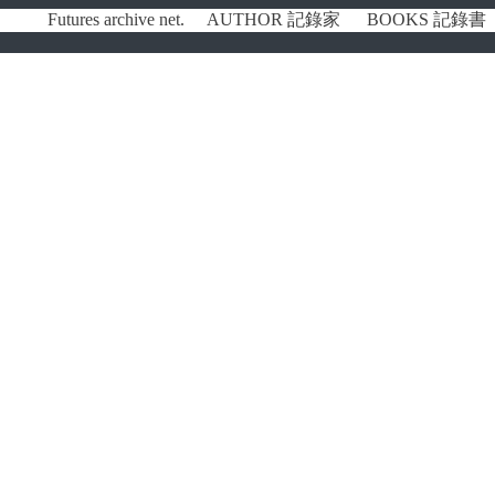
Futures archive net.
AUTHOR 記錄家
BOOKS 記錄書