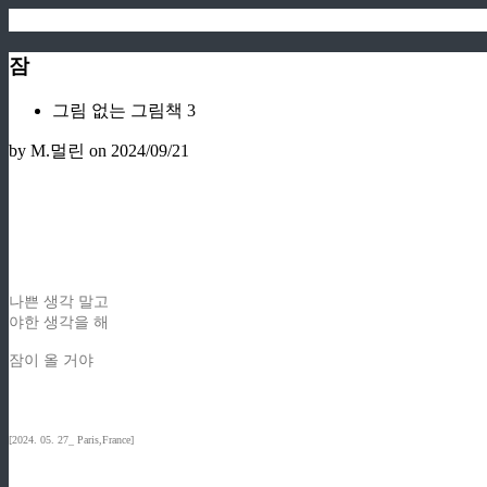
잠
그림 없는 그림책 3
by M.멀린
on 2024/09/21
나쁜 생각 말고
야한 생각을 해
잠이 올 거야
[2024. 05. 27_ Paris,France]