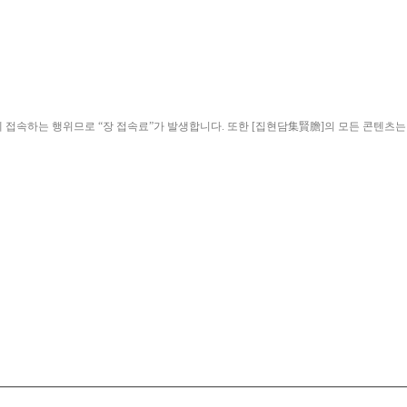
ield)”에 접속하는 행위므로 “장 접속료”가 발생합니다. 또한 [집현담集賢膽]의 모든 