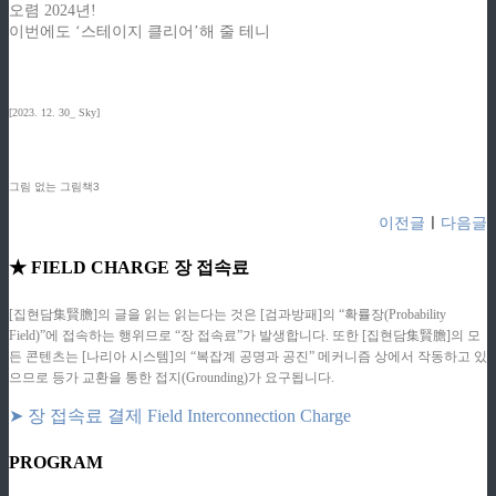
오렴 2024년!
이번에도 ‘스테이지 클리어’해 줄 테니
[2023. 12. 30_ Sky]
그림 없는 그림책3
이전글
ㅣ
다음글
★ FIELD CHARGE 장 접속료
[집현담集賢膽]의 글을 읽는 읽는다는 것은 [검과방패]의 “확률장(Probability
Field)”에 접속하는 행위므로 “장 접속료”가 발생합니다. 또한 [집현담集賢膽]의 모
든 콘텐츠는 [나리아 시스템]의 “복잡계 공명과 공진” 메커니즘 상에서 작동하고 있
으므로 등가 교환을 통한 접지(Grounding)가 요구됩니다.
➤ 장 접속료 결제 Field Interconnection Charge
PROGRAM