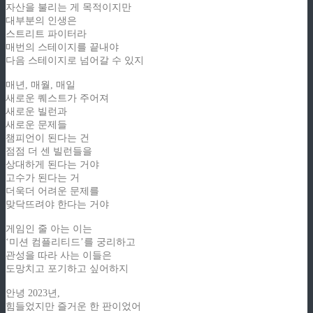
자산을 불리는 게 목적이지만
대부분의 인생은
스트리트 파이터라
매번의 스테이지를 끝내야
다음 스테이지로 넘어갈 수 있지
매년, 매월, 매일
새로운 퀘스트가 주어져
새로운 빌런과
새로운 문제들
챔피언이 된다는 건
점점 더 센 빌런들을
상대하게 된다는 거야
고수가 된다는 거
더욱더 어려운 문제를
맞닥뜨려야 한다는 거야
게임인 줄 아는 이는
‘미션 컴플리티드’를 궁리하고
관성을 따라 사는 이들은
도망치고 포기하고 싶어하지
안녕 2023년,
힘들었지만 즐거운 한 판이었어