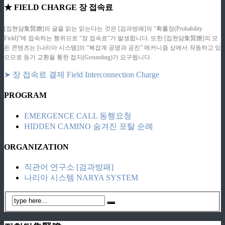
★ FIELD CHARGE 장 접속료
[집현담集賢膽]의 글을 읽는 읽는다는 것은 [검과방패]의 “확률장(Probability
Field)”에 접속하는 행위므로 “장 접속료”가 발생합니다. 또한 [집현담集賢膽]의 모
든 콘텐츠는 [나리아 시스템]의 “복잡계 공명과 공진” 메커니즘 상에서 작동하고 있
으므로 등가 교환을 통한 접지(Grounding)가 요구됩니다.
➤ 장 접속료 결제 Field Interconnection Charge
PROGRAM
EMERGENCE CALL 동행요청
HIDDEN CAMINO 숨겨진 포탈 순례
ORGANIZATION
직관어 연구소 [검과방패]
나리아 시스템 NARYA SYSTEM