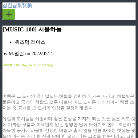
집현담集賢膽
+
[MUSIC 100] 서울하늘
위즈덤 레이스
by M.멀린
on 2022/05/15
[MUSIC 100]
May
15. 2022 l M.멀린
여행은 그 도시의 공기밀도와 하늘을 경험하러 가는 거라고. 하늘빛은
물론이고 공기의 색깔도 모두 다르니 어느 도시든 내리자마자 뺨을 스
치는 첫 공기로 그 도시의 인상을 결정하게 된다.
유럽의 도시들을 여행하며 좋은 인상을 가지게 되는 것은 낮은 위도 탓
에 가까운 구름과 미세먼지 없는 청명한 날씨 탓이기도 한데, 포근하고
아늑한 공기에 파묻혀 선선한 바람과 춥지 않을 만큼 따뜻한 햇살을 맞
으며 마시는 커피 한 잔과 담배 한 모금. 나는 그것을 행복이라고. 그만