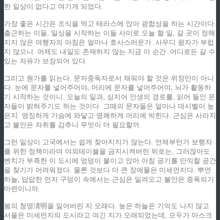
한 일상이 없다고 여기게 되었다.
가장 좋은 시간은 조식을 먹고 테라스에 앉아 광합성을 하는 시간이다.
출근하는 이들, 일상을 시작하는 이들 사이로 오늘 할 일, 갈 곳이 정해
지지 않은 여행자의 아침은 얼마나 호사스러운가. 사우디 왕자가 부럽
지 않으니. 어제도 내일도 존재하지 않는 지금 이 순간. 어디로든 갈 수
있는 자유가 보장되어 있다.
그리고 뭔가를 읽는다. 문자중독자로서 채워야 할 것은 위장만이 아니
다. 눈에 문자를 넣어주어야, 머리에 문자를 넣어주어야, 뇌가 활동하
기 시작하는 것이니. 오늘의 일과, 심지어 인생의 경로를, 읽어 들인 문
자들이 밝혀주기도 하는 것이다. 그때의 문자들은 얼마나 데시벨이 높
은지. 명징하게 가슴에 와닿고 명쾌하게 머리에 박힌다. 근심은 사라지
고 불안은 자취를 감추니 무엇이 더 필요할까.
그런 일상이 고국에서는 쉽게 찾아지지가 않는다. 언제부턴가 보행자
를 위한 정책이라며 야외테이블을 금지시켜버린 뒤로는, 그러잖아도
벤치가 부족한 이 도시에 엉덩이 붙이고 앉아 아침 공기를 만끽할 공간
을 찾기가 어려워졌다. 물론 것보다 더 큰 장애물은 미세먼지다. 뿌연
하늘, 답답한 먼지 구덩이 속에서는 근심은 밀려오고 불안은 증폭되기
마련이니까.
봄의 청명淸明을 잃어버린 지 오래다. 높은 하늘은 기억도 나지 않고
서울은 미세먼지의 도시라고 여긴 지가 오래되었는데, 모두가 마스크