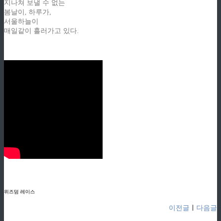
지나쳐 보낼 수 없는
봄날이, 하루가,
서울하늘이
매일같이 흘러가고 있다.
ziphd.net
ziphd.net
위즈덤 레이스
이전글
ㅣ
다음글