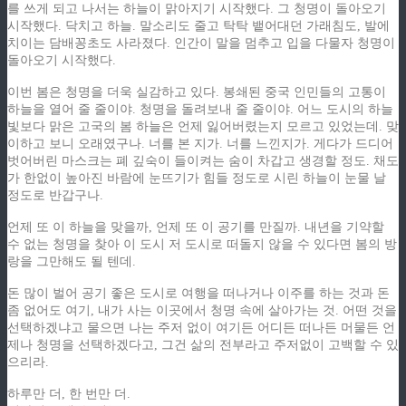
를 쓰게 되고 나서는 하늘이 맑아지기 시작했다. 그 청명이 돌아오기
시작했다. 닥치고 하늘. 말소리도 줄고 탁탁 뱉어대던 가래침도, 발에
치이는 담배꽁초도 사라졌다. 인간이 말을 멈추고 입을 다물자 청명이
돌아오기 시작했다.
이번 봄은 청명을 더욱 실감하고 있다. 봉쇄된 중국 인민들의 고통이
하늘을 열어 줄 줄이야. 청명을 돌려보내 줄 줄이야. 어느 도시의 하늘
빛보다 맑은 고국의 봄 하늘은 언제 잃어버렸는지 모르고 있었는데. 맞
이하고 보니 오래였구나. 너를 본 지가. 너를 느낀지가. 게다가 드디어
벗어버린 마스크는 폐 깊숙이 들이켜는 숨이 차갑고 생경할 정도. 채도
가 한없이 높아진 바람에 눈뜨기가 힘들 정도로 시린 하늘이 눈물 날
정도로 반갑구나.
언제 또 이 하늘을 맞을까, 언제 또 이 공기를 만질까. 내년을 기약할
수 없는 청명을 찾아 이 도시 저 도시로 떠돌지 않을 수 있다면 봄의 방
랑을 그만해도 될 텐데.
돈 많이 벌어 공기 좋은 도시로 여행을 떠나거나 이주를 하는 것과 돈
좀 없어도 여기, 내가 사는 이곳에서 청명 속에 살아가는 것. 어떤 것을
선택하겠냐고 물으면 나는 주저 없이 여기든 어디든 떠나든 머물든 언
제나 청명을 선택하겠다고, 그건 삶의 전부라고 주저없이 고백할 수 있
으리라.
하루만 더, 한 번만 더.