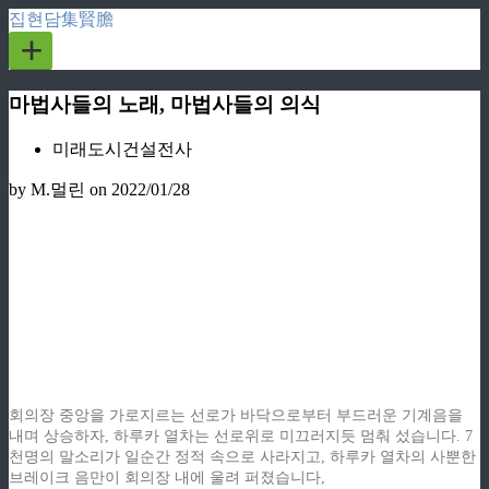
집현담集賢膽
+
마법사들의 노래, 마법사들의 의식
미래도시건설전사
by M.멀린
on 2022/01/28
ziphd.net
ziphd.net
ziphd.net
ziphd.net
ziphd.net
회의장 중앙을 가로지르는 선로가 바닥으로부터 부드러운 기계음을
내며 상승하자, 하루카 열차는 선로위로 미끄러지듯 멈춰 섰습니다. 7
천명의 말소리가 일순간 정적 속으로 사라지고, 하루카 열차의 사뿐한
브레이크 음만이 회의장 내에 울려 퍼졌습니다,