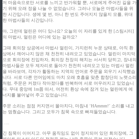
저 마음속으로만 서로를 느끼고 반가워할 뿐, 서로에게 주어진 길을 가
기 위해 오래 정을 나눌 수 없었습니다. 그러나 오늘은 마법사들을 위
한 시간입니다. 생에 몇 번, 아니 한 번도 주어지지 않을지 모를, 위대
한 마법사들의 시간입니다.
아, 그런데 멀린은 어디 있나요? 오늘의 이 자리를 있게 한 [스팀시티]
의 마법사, 멀린은 어디에 있는 걸까요?
그때 회의장 상공에서 마법사 멀린이, 가지런히 누운 상태로, 아직 환
상에서 깨어나지 않은 채 천천히 내려오고 있었습니다. 멀린이 마지막
으로 회의장에 진입하자, 회의장 천장의 해치는 서서히 닫히고, 장내의
마법사들은 모두 제자리로 돌아가 천천히 내려오고 있는 마법사 멀린
을 바라보며, 각자가 활동하는 지역의 언어로 주문을 외우기 시작했습
니다. 서로 다른 언어임에도 마치 오래 호흡을 맞춘 합창단의 노랫소리
처럼, 주문은 커졌다 작아졌다를 반복하며 서로 어우러지고 있었습니
다. 무대 중앙에 1m쯤 떠서, 여전히 환상 속에 잠겨 있는 멀린에게 에
너지를 불어넣어 주고 있었습니다.
주문 소리는 점점 커지면서 몰아치다, 마침내 ‘HAmmm!’ 소리를 내고
는 멈췄습니다. 그리고 모두가 침묵 속으로 빠져들었습니다.
…..
긴 침묵이 이어지고. 아무 움직임도 없이 정지되어 있던 회의장에, 그