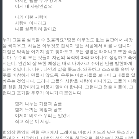
하지만 멈출 수가 없어요
이게 내 사랑인걸요
나의 이런 사랑이
사랑이 아니라고
나를 설득하려 말아요
누가 그들을 설득할 수 있을까요? 땅은 아무것도 없는 벌판에서 씨앗
을 싹틔우고, 하늘은 아무것도 잡히지 않는 허공에서 비를 내립니다.
계절은 약속을 어기지 않고 찾아오고, 모든 생명은 태어나고 또한 죽습
니다. 우주의 모든 것들이 자신의 목적에 따라 태어나고 성장하고 죽어
지는데, 인간의 삶 또한 예정된 대로 나아가고 주어진 만큼 발현하게
되는 것입니다. 다만, 타인의 삶을 쫓느라, 왜곡하고 스스로를 속여 우
주를 비참하게 만들지 않도록, 우주는 마법사들을 보내어 그대들을 일
깨우는 것입니다. 그러니 그들의 사랑을 사랑이 아니라고, 그들의 마음
을 헛된 희망이라고 비웃지 말아야 합니다. 그런다고 멈출 이들이, 그
런다고 포기할 우주가 아니기 때문입니다.
함께 나누는 기쁨과 슬픔
함께 느끼는 희망과 공포
이제야 비로소 우리는 알았네
작고 작은 이 세상..
회의장 중앙의 원형 무대에서 그레이트 마법사 이도의 낮은 목소리가
들려오기 시작하자, 마법의 성의 열린 천장으로, 환상 속에 잠든 마법