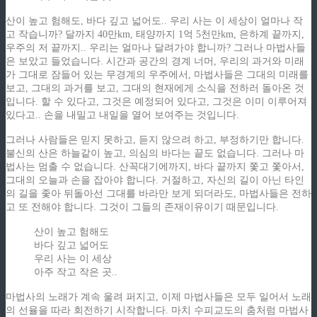
산이 높고 험해도, 바다 깊고 넓어도.. 우리 사는 이 세상이 얼마나 작
고 작습니까? 달까지 40만km, 태양까지 1억 5천만km, 은하계 끝까지,
우주의 저 끝까지.. 우리는 얼마나 달려가야 합니까? 그러나 마법사들
은 보았고 들었습니다. 시간과 공간의 경계 너머, 우리의 과거와 미래
가 그대로 잠들어 있는 무경계의 우주에서, 마법사들은 그대의 미래를
보고, 그대의 과거를 보고, 그대의 현재에게 소식을 전하러 돌아온 것
입니다. 할 수 있다고, 그것은 예정되어 있다고, 그것은 이미 이루어져
있다고.. 손을 내밀고 내일을 열어 보여주는 것입니다.
그러나 사람들은 믿지 못하고, 듣지 않으려 하고, 부정하기만 합니다.
불신의 산은 하늘같이 높고, 의심의 바다는 끝도 없습니다. 그러나 마
법사는 멈출 수 없습니다. 산꼭대기에까지, 바다 끝까지 쫓고 쫓아서,
그대의 오늘과 손을 잡아야 합니다. 거절하고, 자신의 길이 아닌 타인
의 길을 좇아 뒤돌아선 그대를 바라만 보게 되더라도, 마법사들은 전하
고 또 전해야 합니다. 그것이 그들의 존재이유이기 때문입니다.
산이 높고 험해도
바다 깊고 넓어도
우리 사는 이 세상
아주 작고 작은 곳..
마법사의 노래가 계속 울려 퍼지고, 이제 마법사들은 모두 일어서 노래
의 선율을 따라 회전하기 시작합니다. 마치 수피교도의 춤처럼 마법사