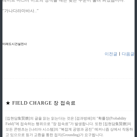
레이트 마스터 이도의 정적을 깨는 낮은 주문이 울려 퍼졌습니다.
“가나다라마바사..”
ziphd.net
ziphd.net
ziphd.net
ziphd.net
미래도시건설전사
이전글
ㅣ
다음글
★ FIELD CHARGE 장 접속료
[집현담集賢膽]의 글을 읽는 읽는다는 것은 [검과방패]의 “확률장(Probability
Field)”에 접속하는 행위므로 “장 접속료”가 발생합니다. 또한 [집현담集賢膽]의
모든 콘텐츠는 [나리아 시스템]의 “복잡계 공명과 공진” 메커니즘 상에서 작동하
고 있으므로 등가 교환을 통한 접지(Grounding)가 요구됩니다.