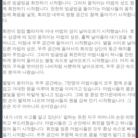
들은 빙글빙글 회전하기 시작합니다. 그러자 움직이는 마법의 성도 함
께 회전하기 시작합니다. 천천히 빙글빙글 돌아가는 마법사들의 움직
임에 화음을 넣듯, 회의장 내부의 원형 공간도 함께 돌아가기 시작합니
다.
회전이 점점 빨라지며 이내 마법의 성이 날아오르기 시작했습니다. 호
수 상공에 떠 있던 움직이는 마법의 성은, 훌쩍 날아올라 대기권을 벗
어나고, 마침내 우주 공간에 들어서기 시작했습니다. 별들 사이로 날아
오른 마법의 성은, 우주 공간에 들어서자 회의장 상단의 둥근 해치를
열어 주었습니다. 그러자 빙글빙글 회전하던 마법사들이 하나둘 찬란
하게 쏟아져 들어오는 별빛 속으로 날아오르기 시작했습니다. 마치 육
체의 구속을 벗어던진 나비처럼 사뿐하게 날아오르며, 우주 공간 속으
로 쏟아져 나왔습니다.
별빛이 쏟아지는 우주 공간에는, 7천명의 마법사들이 모두 함께 손을
잡고 거대한 원을 이루며 회전을 이어가고 있습니다. 마법사들의 몸은
별빛을 받아 하얗게 빛나고 있습니다. 그때 원 중앙 한가운데에서 거대
한 손이 펼쳐져 나오며 마법사들의 원을 감싸 안기 시작했습니다. 그
손은 지구 어머니의 손이었습니다.
‘내가 너의 수고를 알고 있단다’ 말하는 듯한 지구 어머니의 손은 따뜻
하고 부드러웠습니다. 마법사들은 그 손안에서 회전을 멈추고 하나둘
젖어 들기 시작합니다. 회전을 멈춘 마법사들은 모두 환상 속으로 빠져
들기 시작합니다. 우주 공간의 무중력 속으로 몸을 가볍게 맡기고 둥실