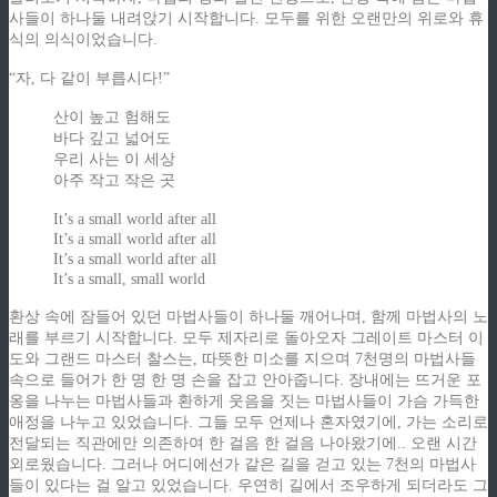
사들이 하나둘 내려앉기 시작합니다. 모두를 위한 오랜만의 위로와 휴
식의 의식이었습니다.
“자, 다 같이 부릅시다!”
산이 높고 험해도
바다 깊고 넓어도
우리 사는 이 세상
아주 작고 작은 곳
It’s a small world after all
It’s a small world after all
It’s a small world after all
It’s a small, small world
환상 속에 잠들어 있던 마법사들이 하나둘 깨어나며, 함께 마법사의 노
래를 부르기 시작합니다. 모두 제자리로 돌아오자 그레이트 마스터 이
도와 그랜드 마스터 찰스는, 따뜻한 미소를 지으며 7천명의 마법사들
속으로 들어가 한 명 한 명 손을 잡고 안아줍니다. 장내에는 뜨거운 포
옹을 나누는 마법사들과 환하게 웃음을 짓는 마법사들이 가슴 가득한
애정을 나누고 있었습니다. 그들 모두 언제나 혼자였기에, 가는 소리로
전달되는 직관에만 의존하여 한 걸음 한 걸음 나아왔기에.. 오랜 시간
외로웠습니다. 그러나 어디에선가 같은 길을 걷고 있는 7천의 마법사
들이 있다는 걸 알고 있었습니다. 우연히 길에서 조우하게 되더라도 그