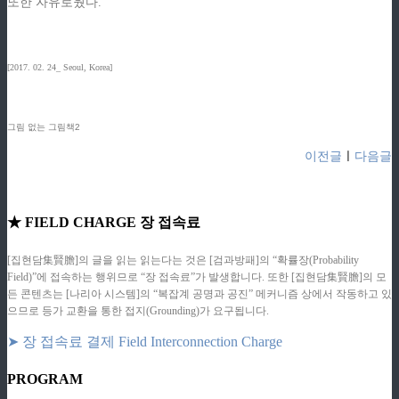
또한 자유로웠다.
[2017. 02. 24_ Seoul, Korea]
그림 없는 그림책2
이전글
ㅣ
다음글
★ FIELD CHARGE 장 접속료
[집현담集賢膽]의 글을 읽는 읽는다는 것은 [검과방패]의 “확률장(Probability
Field)”에 접속하는 행위므로 “장 접속료”가 발생합니다. 또한 [집현담集賢膽]의 모
든 콘텐츠는 [나리아 시스템]의 “복잡계 공명과 공진” 메커니즘 상에서 작동하고 있
으므로 등가 교환을 통한 접지(Grounding)가 요구됩니다.
➤ 장 접속료 결제 Field Interconnection Charge
PROGRAM