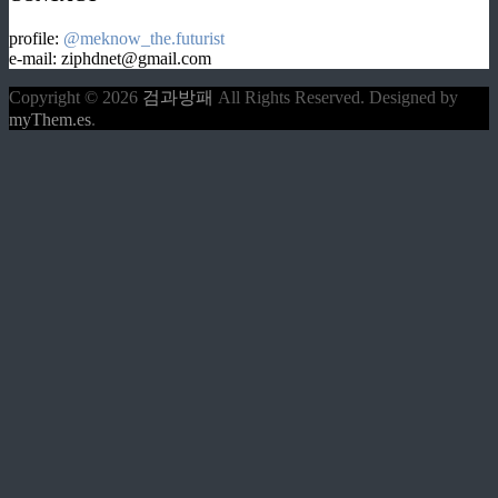
profile:
@meknow_the.futurist
e-mail: ziphdnet@gmail.com
Copyright © 2026
검과방패
All Rights Reserved.
Designed by
myThem.es
.