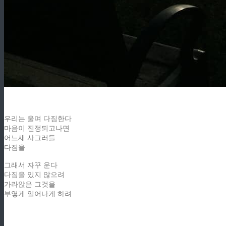
우리는 울며 다짐한다
마음이 진정되고나면
어느새 사그러들
다짐을
그래서 자꾸 운다
다짐을 있지 않으려
가라앉은 그것을
부옇게 일어나게 하려