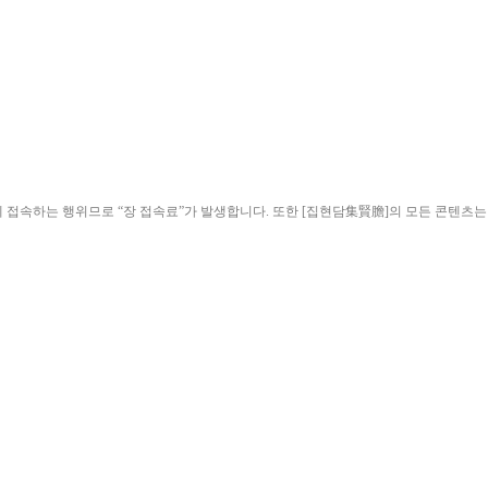
ield)”에 접속하는 행위므로 “장 접속료”가 발생합니다. 또한 [집현담集賢膽]의 모든 