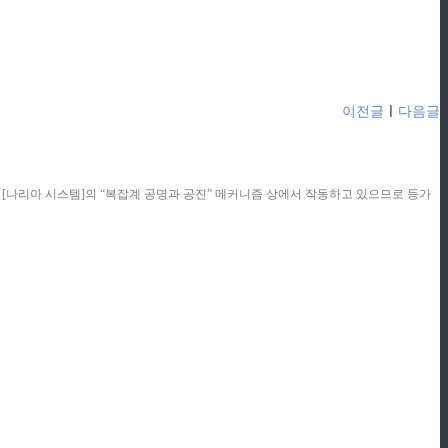
이전글
ㅣ
다음글
콘텐츠는 [나리아 시스템]의 “복잡계 공명과 공진” 메커니즘 상에서 작동하고 있으므로 등가