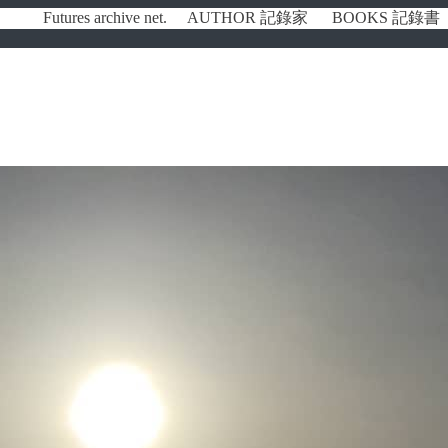
Futures archive net.
AUTHOR 記錄家
BOOKS 記錄書