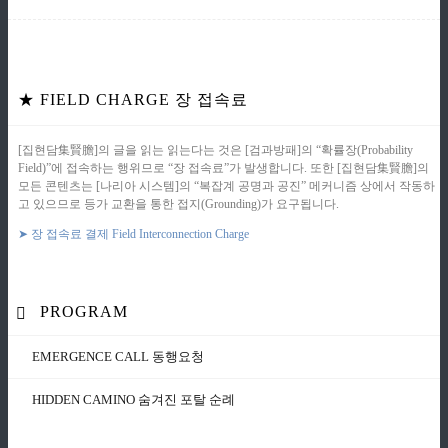
★ FIELD CHARGE 장 접속료
[집현담集賢膽]의 글을 읽는 읽는다는 것은 [검과방패]의 “확률장(Probability
Field)”에 접속하는 행위므로 “장 접속료”가 발생합니다. 또한 [집현담集賢膽]의
모든 콘텐츠는 [나리아 시스템]의 “복잡계 공명과 공진” 메커니즘 상에서 작동하
고 있으므로 등가 교환을 통한 접지(Grounding)가 요구됩니다.
➤ 장 접속료 결제 Field Interconnection Charge
PROGRAM
EMERGENCE CALL 동행요청
HIDDEN CAMINO 숨겨진 포탈 순례