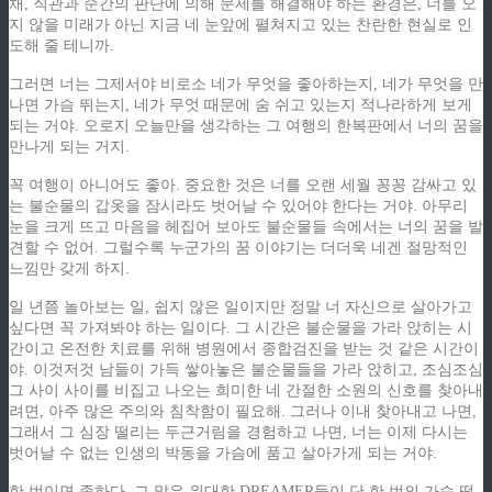
채, 직관과 순간의 판단에 의해 문제를 해결해야 하는 환경은, 너를 오
지 않을 미래가 아닌 지금 네 눈앞에 펼쳐지고 있는 찬란한 현실로 인
도해 줄 테니까.
그러면 너는 그제서야 비로소 네가 무엇을 좋아하는지, 네가 무엇을 만
나면 가슴 뛰는지, 네가 무엇 때문에 숨 쉬고 있는지 적나라하게 보게
되는 거야. 오로지 오늘만을 생각하는 그 여행의 한복판에서 너의 꿈을
만나게 되는 거지.
꼭 여행이 아니어도 좋아. 중요한 것은 너를 오랜 세월 꽁꽁 감싸고 있
는 불순물의 갑옷을 잠시라도 벗어날 수 있어야 한다는 거야. 아무리
눈을 크게 뜨고 마음을 헤집어 보아도 불순물들 속에서는 너의 꿈을 발
견할 수 없어. 그럴수록 누군가의 꿈 이야기는 더더욱 네겐 절망적인
느낌만 갖게 하지.
일 년쯤 놀아보는 일, 쉽지 않은 일이지만 정말 너 자신으로 살아가고
싶다면 꼭 가져봐야 하는 일이다. 그 시간은 불순물을 가라 앉히는 시
간이고 온전한 치료를 위해 병원에서 종합검진을 받는 것 같은 시간이
야. 이것저것 남들이 가득 쌓아놓은 불순물들을 가라 앉히고, 조심조심
그 사이 사이를 비집고 나오는 희미한 네 간절한 소원의 신호를 찾아내
려면, 아주 많은 주의와 침착함이 필요해. 그러나 이내 찾아내고 나면,
그래서 그 심장 떨리는 두근거림을 경험하고 나면, 너는 이제 다시는
벗어날 수 없는 인생의 박동을 가슴에 품고 살아가게 되는 거야.
한 번이면 족하다. 그 많은 위대한 DREAMER들이 단 한 번의 가슴 떨