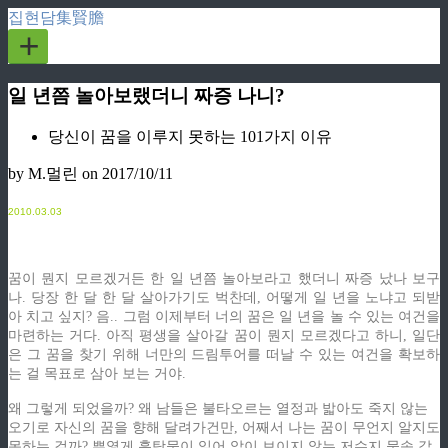
집현담集賢膽
+
일 년쯤 놀아보랬더니 짜증 나니?
당신이 꿈을 이루지 못하는 101가지 이유
by M.멀린
on 2017/10/11
2
010.03.03
꿈이 뭔지 모르겠거든 한 일 년쯤 놀아보라고 했더니 짜증 났나 보구
나. 당장 한 달 한 달 살아가기도 벅찬데, 어떻게 일 년을 노냐고 되받
아 치고 싶지? 음.. 그럼 이제부터 너의 꿈은 일 년을 놀 수 있는 여건을
마련하는 거다. 아직 평생을 살아갈 꿈이 뭔지 모르겠다고 하니, 일단
은 그 꿈을 찾기 위해 너만의 드림투어를 떠날 수 있는 여건을 확보하
는 걸 목표로 삼아 보는 거야.
왜 그렇게 되었을까? 왜 남들은 불타오르는 열정과 밟아도 죽지 않는
오기로 자신의 꿈을 향해 달려가건만, 어째서 나는 꿈이 무언지 알지도
못하는 걸까? 뿌옇게 흙탕물이 일어 앞이 보이지 않는 저수지 물속 같