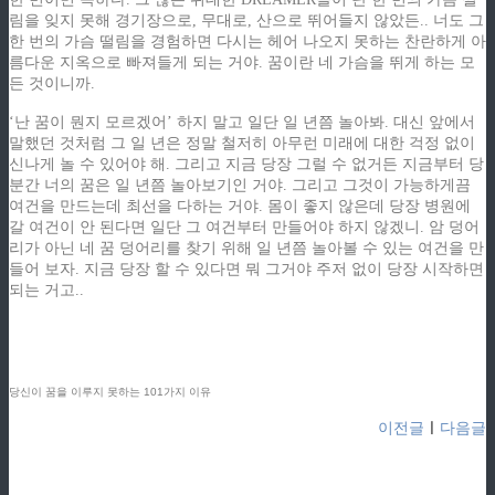
림을 잊지 못해 경기장으로, 무대로, 산으로 뛰어들지 않았든.. 너도 그
한 번의 가슴 떨림을 경험하면 다시는 헤어 나오지 못하는 찬란하게 아
름다운 지옥으로 빠져들게 되는 거야. 꿈이란 네 가슴을 뛰게 하는 모
든 것이니까.
‘난 꿈이 뭔지 모르겠어’ 하지 말고 일단 일 년쯤 놀아봐. 대신 앞에서
말했던 것처럼 그 일 년은 정말 철저히 아무런 미래에 대한 걱정 없이
신나게 놀 수 있어야 해. 그리고 지금 당장 그럴 수 없거든 지금부터 당
분간 너의 꿈은 일 년쯤 놀아보기인 거야. 그리고 그것이 가능하게끔
여건을 만드는데 최선을 다하는 거야. 몸이 좋지 않은데 당장 병원에
갈 여건이 안 된다면 일단 그 여건부터 만들어야 하지 않겠니. 암 덩어
리가 아닌 네 꿈 덩어리를 찾기 위해 일 년쯤 놀아볼 수 있는 여건을 만
들어 보자. 지금 당장 할 수 있다면 뭐 그거야 주저 없이 당장 시작하면
되는 거고..
ziphd.net
ziphd.net
ziphd.net
ziphd.net
당신이 꿈을 이루지 못하는 101가지 이유
이전글
ㅣ
다음글