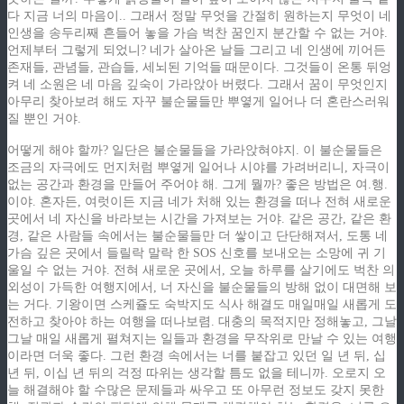
다 지금 너의 마음이.. 그래서 정말 무엇을 간절히 원하는지 무엇이 네
인생을 송두리째 흔들어 놓을 가슴 벅찬 꿈인지 분간할 수 없는 거야.
언제부터 그렇게 되었니? 네가 살아온 날들 그리고 네 인생에 끼어든
존재들, 관념들, 관습들, 세뇌된 기억들 때문이다. 그것들이 온통 뒤엉
켜 네 소원은 네 마음 깊숙이 가라앉아 버렸다. 그래서 꿈이 무엇인지
아무리 찾아보려 해도 자꾸 불순물들만 뿌옇게 일어나 더 혼란스러워
질 뿐인 거야.
어떻게 해야 할까? 일단은 불순물들을 가라앉혀야지. 이 불순물들은
조금의 자극에도 먼지처럼 뿌옇게 일어나 시야를 가려버리니, 자극이
없는 공간과 환경을 만들어 주어야 해. 그게 뭘까? 좋은 방법은 여.행.
이야. 혼자든, 여럿이든 지금 네가 처해 있는 환경을 떠나 전혀 새로운
곳에서 네 자신을 바라보는 시간을 가져보는 거야. 같은 공간, 같은 환
경, 같은 사람들 속에서는 불순물들만 더 쌓이고 단단해져서, 도통 네
가슴 깊은 곳에서 들릴락 말락 한 SOS 신호를 보내오는 소망에 귀 기
울일 수 없는 거야. 전혀 새로운 곳에서, 오늘 하루를 살기에도 벅찬 의
외성이 가득한 여행지에서, 너 자신을 불순물들의 방해 없이 대면해 보
는 거다. 기왕이면 스케쥴도 숙박지도 식사 해결도 매일매일 새롭게 도
전하고 찾아야 하는 여행을 떠나보렴. 대충의 목적지만 정해놓고, 그날
그날 매일 새롭게 펼쳐지는 일들과 환경을 무작위로 만날 수 있는 여행
이라면 더욱 좋다. 그런 환경 속에서는 너를 붙잡고 있던 일 년 뒤, 십
년 뒤, 이십 년 뒤의 걱정 따위는 생각할 틈도 없을 테니까. 오로지 오
늘 해결해야 할 수많은 문제들과 싸우고 또 아무런 정보도 갖지 못한