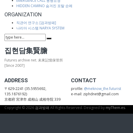
EMERGENCE CALL 동행요청
HIDDEN CAMINO 숨겨진 포탈 순례
ORGANIZATION
직관어 연구소 [검과방패]
나리아 시스템 NARYA SYSTEM
집현담集賢膽
Futures archive net. 未來記憶保管所
[Since 2007]
ADDRESS
CONTACT
〒629-2241 (35.5955692,
profile:
@meknow_the.futurist
135.1876192)
e-mail: ziphdnet@gmail.com
京都府 宮津市 成相山 成相寺院 339
Copyright © 2026
검과방패
All Rights Reserved.
Designed by
myThem.es
.