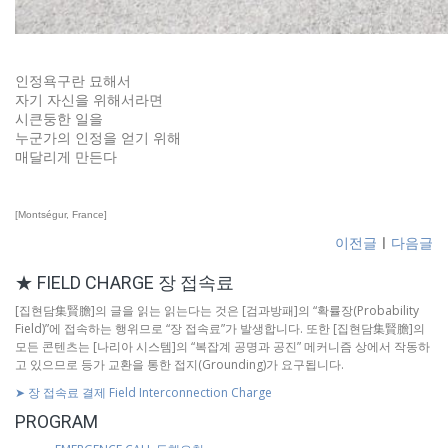
인정욕구란 묘해서
자기 자신을 위해서라면
시큰둥한 일을
누군가의 인정을 얻기 위해
매달리게 만든다
[Montségur, France]
이전글
ㅣ
다음글
★ FIELD CHARGE 장 접속료
[집현담集賢膽]의 글을 읽는 읽는다는 것은 [검과방패]의 “확률장(Probability
Field)”에 접속하는 행위므로 “장 접속료”가 발생합니다. 또한 [집현담集賢膽]의
모든 콘텐츠는 [나리아 시스템]의 “복잡계 공명과 공진” 메커니즘 상에서 작동하
고 있으므로 등가 교환을 통한 접지(Grounding)가 요구됩니다.
➤ 장 접속료 결제 Field Interconnection Charge
PROGRAM