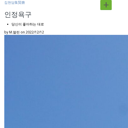
+
집현담集賢膽
인정욕구
당신이 좋아하는 대로
by M.멀린
on 2022/12/12