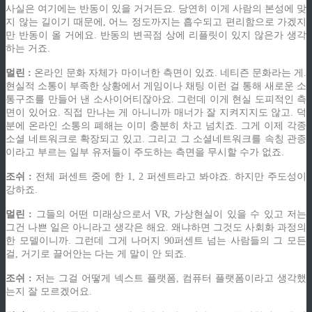
사실은 여기에는 반동이 있을 거거든요. 당연히 이게 사람의 본성에 맞
지 않는 길이기 때문에, 어느 정도까지는 흡수되고 편리함으로 가겠지
만 반동이 올 거에요. 반동의 변곡점 상에 리플릿이 있지 않은가 생각
하는 거죠.
멀린 :
온라인 문화 자체가 마이너한 측면이 있죠. 네티즌 문화라는 게.
현실적 소통이 부족한 상황에서 게임이나 채팅 이런 걸 통해 새로운 소
통구조를 만들어 낸 소사이어티잖아요. 그런데 이게 현실 도피적인 측
면이 있어요. 직접 만나는 게 아니니까 매너가 잘 지켜지지도 않고. 덕
분에 온라인 소통의 폐해는 이미 충분히 차고 넘치죠. 그게 이제 각종
소셜 네트워크로 확장되고 있고. 그리고 그 소셜네트워크를 속칭 관종
이라고 부르는 일부 유저들이 주도하는 측면을 무시할 수가 없죠.
조쉬 :
전체 퍼센트 중에 한 1, 2 퍼센트라고 봐야죠. 하지만 주도성이
강하죠.
멀린 :
그들의 어떤 미래상으로서 VR, 가상현실이 있을 수 있고 저는
그건 나쁜 일은 아니라고 생각은 해요. 왜냐하면 그것도 사회화 과정의
한 모델이니까. 그런데 그게 나머지 90퍼센트 넘는 사람들의 그 모든
걸, 거기로 끌어안는 다는 게 말이 안 되죠.
조쉬 :
저는 그걸 어떻게 넥스트 플랫폼, 컴퓨터 플랫폼이라고 생각했
는지 잘 모르겠어요.