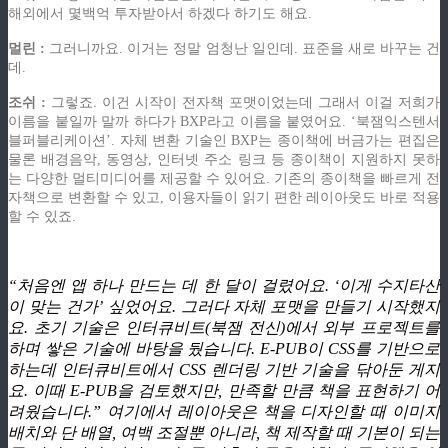
해외에서 몇백억 투자받아서 하겠다 하기도 해요.
멀린 :
그러니까요. 이거는 정말 엄청난 일인데. 표준을 새로 바꾸는 건
데.
조쉬 :
그렇죠. 이건 시작이 전자책 포맷이었는데 그래서 이걸 저희가
이름을 붙일까 말까 하다가 BXP라고 이름을 붙였어요. ‘북잼익스텐서
블퍼블리케이션’. 자체 변환 기술인 BXP는 종이책에 버금가는 편집은
물론 배경음악, 동영상, 인터넷 주소 링크 등 종이책이 지원하지 못하
는 다양한 멀티미디어를 제공할 수 있어요. 기존의 종이책을 빠르게 전
자책으로 변환할 수 있고, 이용자들이 읽기 편한 레이아웃도 바로 적용
할 수 있죠.
“처음엔 앱 하나 만드는 데 한 달이 걸렸어요. ‘이게 수지타산
이 맞는 건가’ 싶었어요. 그러다 자체 포맷을 만들기 시작했지
요. 초기 기술은 인터큐비트(북잼 전신)에서 외부 프로젝트를
하며 쌓은 기술에 바탕을 뒀습니다. E-PUB이 CSS를 기반으로
하는데 인터큐비트에서 CSS 렌더링 기반 기술을 닦아둔 게지
요. 이때 E-PUB을 검토했지만, 만족할 만큼 책을 표현하기 어
려웠습니다.” 여기에서 레이아웃은 책을 디자인할 때 이미지
배치와 단 배열, 여백 조절뿐 아니라, 책 제작할 때 기본이 되는