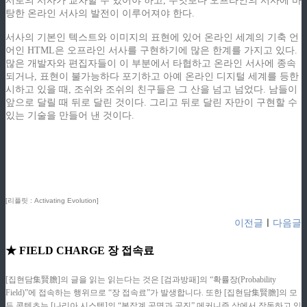
서로의 서사가 교차할 수 있어야 하고, 무엇보다 오프라인의 서사에 바
탕한 온라인 서사의 발전이 이루어져야 한다.
서사의 기본인 텍스트와 이미지의 표현에 있어 온라인 세계의 기축 언
어인 HTML은 오프라인 서사를 구현하기에 많은 한계를 가지고 있다.
많은 개발자와 편집자들이 이 부분에서 타협하고 온라인 서사에 종속
되거나, 표현이 불가능하다 포기하고 아예 온라인 디지털 세계를 등한
시하고 있을 때, 조쉬와 조쉬의 친구들은 그 산을 넘고 넘었다. 남들이
앞으로 달릴 때 뒤로 달린 것이다. 그리고 뒤로 달린 자만이 구현할 수
있는 기술을 만들어 낸 것이다.
ziphd.net
ziphd.net
ziphd.net
ziphd.net
[리플릿 : Activating Evolution]
이전글
ㅣ
다음글
★ FIELD CHARGE 장 접속료
[집현담集賢膽]의 글을 읽는 읽는다는 것은 [검과방패]의 “확률장(Probability
Field)”에 접속하는 행위므로 “장 접속료”가 발생합니다. 또한 [집현담集賢膽]의 모
든 콘텐츠는 [나리아 시스템]의 “복잡계 공명과 공진” 메커니즘 상에서 작동하고 있