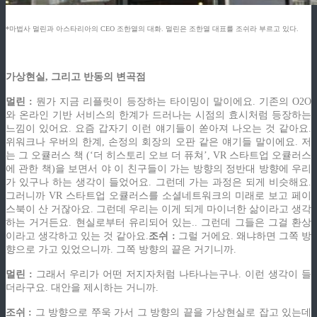
*마법사 멀린과 아스타리아의 CEO 조한열의 대화. 멀린은 조한열 대표를 조쉬라 부르고 있다.
가상현실, 그리고 반동의 변곡점
멀린 :
뭔가 지금 리플릿이 등장하는 타이밍이 말이에요. 기존의 O2O
와 온라인 기반 서비스의 한계가 드러나는 시점의 효시처럼 등장하는
느낌이 있어요. 요즘 갑자기 이런 얘기들이 쏟아져 나오는 것 같아요.
위워크나 우버의 한계, 손정의 회장의 오판 같은 얘기들 말이에요. 저
는 그 오큘러스 책 (‘더 히스토리 오브 더 퓨쳐’, VR 스타트업 오큘러스
에 관한 책)을 보면서 야 이 친구들이 가는 방향의 정반대 방향에 우리
가 있구나 하는 생각이 들었어요. 그런데 가는 과정은 되게 비슷해요.
그러니까 VR 스타트업 오큘러스를 소셜네트워크의 미래로 보고 페이
스북이 산 거잖아요. 그런데 우리는 이게 되게 마이너한 삶이라고 생각
하는 거거든요. 현실로부터 유리되어 있는.. 그런데 그들은 그걸 환상
이라고 생각하고 있는 것 같아요.
조쉬 :
그럴 거에요. 왜냐하면 그쪽 방
향으로 가고 있었으니까. 그쪽 방향의 끝은 거기니까.
멀린 :
그래서 우리가 어떤 저지자처럼 나타나는구나. 이런 생각이 들
더라구요. 대안을 제시하는 거니까.
조쉬 :
그 방향으로 쭈욱 가서 그 방향의 끝을 가상현실로 잡고 있는데