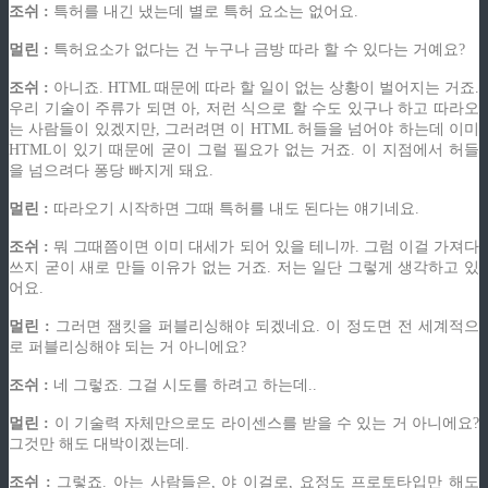
조쉬 :
특허를 내긴 냈는데 별로 특허 요소는 없어요.
멀린 :
특허요소가 없다는 건 누구나 금방 따라 할 수 있다는 거예요?
조쉬 :
아니죠. HTML 때문에 따라 할 일이 없는 상황이 벌어지는 거죠.
우리 기술이 주류가 되면 아, 저런 식으로 할 수도 있구나 하고 따라오
는 사람들이 있겠지만, 그러려면 이 HTML 허들을 넘어야 하는데 이미
HTML이 있기 때문에 굳이 그럴 필요가 없는 거죠. 이 지점에서 허들
을 넘으려다 퐁당 빠지게 돼요.
멀린 :
따라오기 시작하면 그때 특허를 내도 된다는 얘기네요.
조쉬 :
뭐 그때쯤이면 이미 대세가 되어 있을 테니까. 그럼 이걸 가져다
쓰지 굳이 새로 만들 이유가 없는 거죠. 저는 일단 그렇게 생각하고 있
어요.
멀린 :
그러면 잼킷을 퍼블리싱해야 되겠네요. 이 정도면 전 세계적으
로 퍼블리싱해야 되는 거 아니에요?
조쉬 :
네 그렇죠. 그걸 시도를 하려고 하는데..
멀린 :
이 기술력 자체만으로도 라이센스를 받을 수 있는 거 아니에요?
그것만 해도 대박이겠는데.
조쉬 :
그렇죠. 아는 사람들은, 야 이걸로, 요정도 프로토타입만 해도