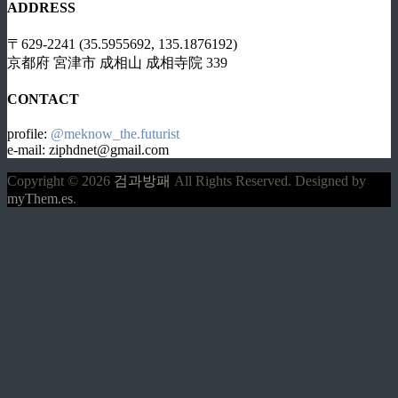
ADDRESS
〒629-2241 (35.5955692, 135.1876192)
京都府 宮津市 成相山 成相寺院 339
CONTACT
profile:
@meknow_the.futurist
e-mail: ziphdnet@gmail.com
Copyright © 2026
검과방패
All Rights Reserved.
Designed by
myThem.es
.