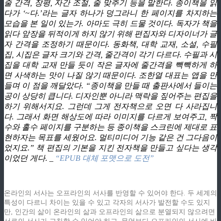
줄 간격, 장평, 자간 조절, 줄 맞추기 등을 말한다. 종이책을 읽
다가 ‘~다.’라는 글자 하나가 덩그라니 한 페이지를 차지하는
모습을 본 일이 있는가. 아마도 극히 드물 것이다. 독자가 책을
읽다 앞장을 뒤적이게 하지 않기 위해 편집자와 디자이너가 글
자 간격을 조정하기 때문이다. 동화책, 대학 교재, 소설, 수필
집, 시집은 글자 크기와 간격, 줄간격이 각기 다르다. 수필과 시
집을 대학 교재 만들 듯이 작은 글자에 줄간격을 빽빽하게 하
면 사색하는 맛이 나질 않기 때문이다. 조한열 대표는 앱을 만
들며 이 점을 깨달았다. “종이책을 만들 때 출판사에서 들이는
공이 상당히 큽니다. 디자인뿐 아니라 맥락을 짚어주는 편집을
하기 위해서지요. 그런데 그게 전자책으로 오면 다 사라집니
다. 그래서 화면 해상도에 따라 이미지를 다르게 보여주고, 짝
수와 홀수 페이지를 구분하는 등 종이책을 스크린에 제대로 표
현하자는 목표를 세웠어요. 멀티미디어 기능 같은 건 그다음이
었지요.” 책 편집의 기본을 지킨 전자책을 만들고 싶다는 생각
이었던 게다. _
“EPUB 대체 포맷으로 도전”
온라인의 서사는 오프라인의 서사를 반영할 수 있어야 한다. 두 세계의
특성이 다르니 차이는 있을 수 있고 각자의 서사가 발전할 수도 있지
만, 인간의 삶이 온라인의 삶과 오프라인의 삶으로 분열되지 않으려면