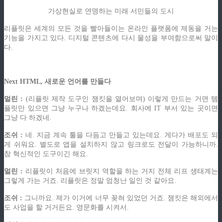
가상현실로 연명하는 미래 서민들의 도시
리플릿은 세계의 모든 것을 빨아들이는 온라인 플랫폼에 제동을 거는
기능을 가지고 있다. 디지털 콘텐츠에 다시 물성을 부여함으로써 말이
다.
Next HTML, 새로운 언어를 만들다
멀린 :
(리플릿 제작 도구인 잼킷을 열어보며) 이렇게 만드는 거면 템
플릿만 있으면 그냥 누구나 하겠는데요. 회사에 IT 부서 있는 곳이면
그냥 다 하겠네.
조쉬 :
네. 지금 계속 툴을 다듬고 만들고 있는데요. 게다가 배포도 되
게 쉬워요. 별도로 앱을 설치하지 않고 링크로도 전달이 가능하니까.
참 혁신적인 도구이긴 해요.
멀린 :
리플릿이 처음에 브릿지 역할을 하는 거지 전체 리프 생태계는
그렇게 가는 거죠. 리플릿은 정말 엄청난 일인 것 같아요.
조쉬 :
그니까요. 제가 이거에 너무 꽂혀 있었던 거죠. 잼킷은 해외에서
도 사업을 할 거거든요. 영문화를 시켜서.