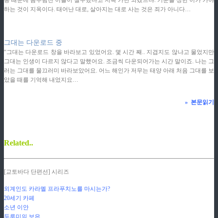
통 때문에 몸부림친 이들이 실수했다고 지옥 가면 되겠느냐. 기준을 정한 이가 가야
하는 것이 지옥이다. 태어난 대로, 살아지는 대로 사는 것은 죄가 아니다…
ziphd.net
그대는 다운로드 중
“그대는 다운로드 창을 바라보고 있었어요. 몇 시간 째.. 지겹지도 않냐고 물었지만
그대는 인생이 다르지 않다고 말했어요. 조금씩 다운되어가는 시간 말이죠. 나는 그
러는 그대를 물끄러미 바라보았어요. 어느 해인가 저무는 태양 아래 처음 그대를 보
았을 때를 기억해 내었지요…
»
본문읽기
Related..
[교토바다 단편선] 시리즈
외계인도 카라멜 프라푸치노를 마시는가?
20세기 카페
소년 이안
두루미의 보은