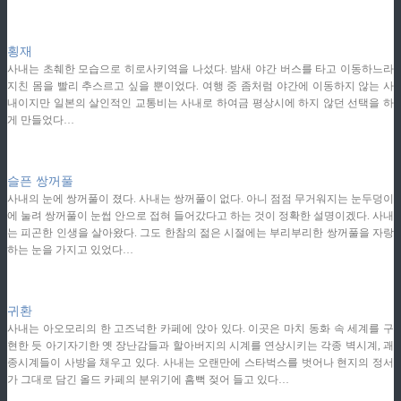
ziphd.net
횡재
사내는 초췌한 모습으로 히로사키역을 나섰다. 밤새 야간 버스를 타고 이동하느라
지친 몸을 빨리 추스르고 싶을 뿐이었다. 여행 중 좀처럼 야간에 이동하지 않는 사
내이지만 일본의 살인적인 교통비는 사내로 하여금 평상시에 하지 않던 선택을 하
게 만들었다…
ziphd.net
슬픈 쌍꺼풀
사내의 눈에 쌍꺼풀이 졌다. 사내는 쌍꺼풀이 없다. 아니 점점 무거워지는 눈두덩이
에 눌려 쌍꺼풀이 눈썹 안으로 접혀 들어갔다고 하는 것이 정확한 설명이겠다. 사내
는 피곤한 인생을 살아왔다. 그도 한참의 젊은 시절에는 부리부리한 쌍꺼풀을 자랑
하는 눈을 가지고 있었다…
ziphd.net
귀환
사내는 아오모리의 한 고즈넉한 카페에 앉아 있다. 이곳은 마치 동화 속 세계를 구
현한 듯 아기자기한 옛 장난감들과 할아버지의 시계를 연상시키는 각종 벽시계, 괘
종시계들이 사방을 채우고 있다. 사내는 오랜만에 스타벅스를 벗어나 현지의 정서
가 그대로 담긴 올드 카페의 분위기에 흠뻑 젖어 들고 있다…