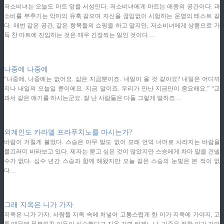
저소비녀는 오늘도 마트 앞을 서성인다. 저소비녀에게 마트는 애증의 공간이다. 과
소비를 부추기는 악마의 유혹 같으며 자신을 끊임없이 시험하는 운명의 테스트 같
다. 매번 같은 공간, 같은 항목들의 쇼핑을 하고 말지만, 저소비녀에게 상품으로 가
득 찬 마트에 진입하는 것은 매우 긴장되는 일인 것이다…
ziphd.net
나중에 나중에
“나중에, 나중에는 없어요. 삶은 지금뿐이죠. 내일이 올 것 같아요? 내일은 어디까
지나 내일의 오늘일 뿐이에요. 지금 말이죠. 우리가 만난 지금만이 중요해요.” “교
과서 같은 얘기를 하시는군요. 잘 난 사람들은 다들 그렇게 말하죠…
ziphd.net
외계인도 카라멜 프라푸치노를 마시는가?
바람이 거칠게 불었다. 스승은 아무 말도 없이 모래 언덕 너머로 사라지는 바람을
물끄러미 바라보고 있다. 제자는 묻고 싶은 것이 많았지만 스승에게 차마 말을 건넬
수가 없다. 십수 년간 스승과 함께 해왔지만 오늘 같은 스승의 눈빛은 본 적이 없
다…
ziphd.net
그래 지옥은 니가 가자
지옥은 니가 가자. 사람들 지옥 속에 처넣어 고통스럽게 한 이가 지옥에 가야지, 고