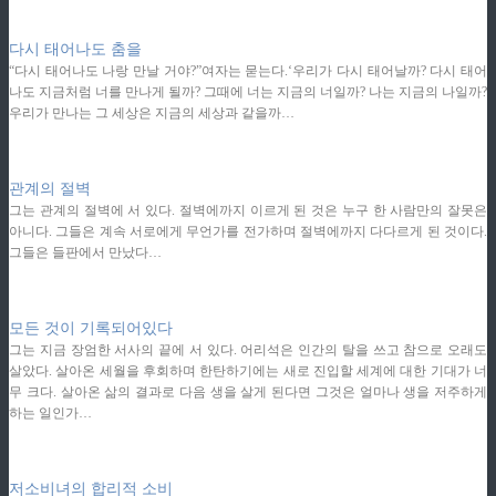
ziphd.net
다시 태어나도 춤을
“다시 태어나도 나랑 만날 거야?”여자는 묻는다.‘우리가 다시 태어날까? 다시 태어
나도 지금처럼 너를 만나게 될까? 그때에 너는 지금의 너일까? 나는 지금의 나일까?
우리가 만나는 그 세상은 지금의 세상과 같을까…
ziphd.net
관계의 절벽
그는 관계의 절벽에 서 있다. 절벽에까지 이르게 된 것은 누구 한 사람만의 잘못은
아니다. 그들은 계속 서로에게 무언가를 전가하며 절벽에까지 다다르게 된 것이다.
그들은 들판에서 만났다…
ziphd.net
모든 것이 기록되어있다
그는 지금 장엄한 서사의 끝에 서 있다. 어리석은 인간의 탈을 쓰고 참으로 오래도
살았다. 살아온 세월을 후회하며 한탄하기에는 새로 진입할 세계에 대한 기대가 너
무 크다. 살아온 삶의 결과로 다음 생을 살게 된다면 그것은 얼마나 생을 저주하게
하는 일인가…
ziphd.net
저소비녀의 합리적 소비