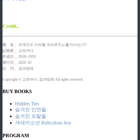
검과방패
검과방패
Credit..
書
코
名 _ 외계인도 카라멜 프라푸치노를 마시는가?
記錄家
_ 교토바다
作成日 _ 2018~2019
發行日 _ 2020. 02
出
리
刊 _ 검과방패
Copyright © 교토바다, 검과방패 All rights reserved.
BUY BOOKS
Hidden Ties
숨겨진 인연들
숨겨진 포탈들
개새끼소년 Ridiculous boy
PROGRAM