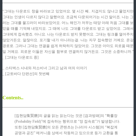
“그대는 다운로드 창을 바라보고 있었어요. 몇 시간 째.. 지겹지도 않냐고 물었지만
그대는 인생이 다르지 않다고 말했어요. 조금씩 다운되어가는 시간 말이죠. 나는 그
러는 그대를 물끄러미 바라보았어요. 어느 해인가 저무는 태양 아래 처음 그대를 보
았을 때를 기억해 내었지요. 그 때에 나도 그대를 다운로드 받고 싶었어요. 그래서
그대에게 접속했죠. 아니요. 나는 다운로드 받지 못했어요. 그대는 링크를 열어주지
않았거든요. 알잖아요. 포기할 내가 아니라는걸. 나는 자꾸 접속했던 거예요. 온갖
경로로. 그러나 그대는 연결을 쉽게 허락하지 않았어요. 그것은 아마도 외로움 때문
일 거예요. 외로운 이들은 자신을 함부로 연결하지 않거든요. 그것은 소중하니까.”
_ [그대는 다운로드 중]
_ 스타벅스 사내와 저소비녀 그리고 남과 여의 이야기
_ [교토바다 단편선]의 첫번째
Contents..
[집현담集賢膽]의 글을 읽는 읽는다는 것은 [검과방패]의 “확률장
(Probability Field)”에 접속하는 행위므로 “장 접속료”가 발생합니다.
또한 [집현담集賢膽]의 모든 콘텐츠는 [나리아 시스템]의 “복잡계
공명과 공진” 메커니즘 상에서 작동하고 있으므로 등가 교환을 통