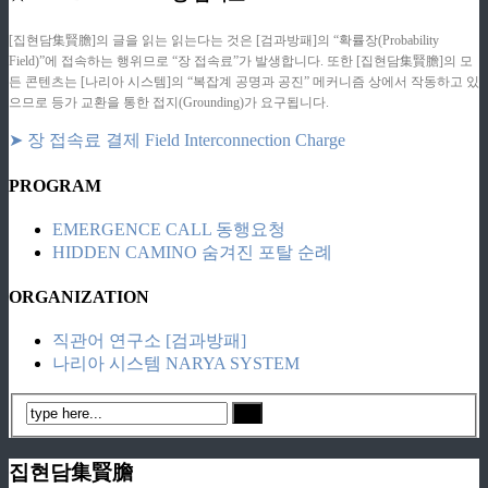
[집현담集賢膽]의 글을 읽는 읽는다는 것은 [검과방패]의 “확률장(Probability
Field)”에 접속하는 행위므로 “장 접속료”가 발생합니다. 또한 [집현담集賢膽]의 모
든 콘텐츠는 [나리아 시스템]의 “복잡계 공명과 공진” 메커니즘 상에서 작동하고 있
으므로 등가 교환을 통한 접지(Grounding)가 요구됩니다.
➤ 장 접속료 결제 Field Interconnection Charge
PROGRAM
EMERGENCE CALL 동행요청
HIDDEN CAMINO 숨겨진 포탈 순례
ORGANIZATION
직관어 연구소 [검과방패]
나리아 시스템 NARYA SYSTEM
집현담集賢膽