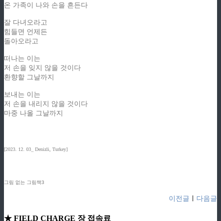
온 가족이 나와 손을 흔든다
잘 다녀오라고
힘들면 언제든
돌아오라고
떠나는 이는
저 손을 잊지 않을 것이다
환향할 그날까지
보내는 이는
저 손을 내리지 않을 것이다
마중 나올 그날까지
[2023. 12. 03_ Denizli, Turkey]
그림 없는 그림책3
이전글
ㅣ
다음글
★ FIELD CHARGE 장 접속료