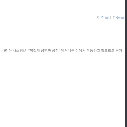
이전글
ㅣ
다음글
콘텐츠는 [나리아 시스템]의 “복잡계 공명과 공진” 메커니즘 상에서 작동하고 있으므로 등가