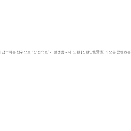
ield)”에 접속하는 행위므로 “장 접속료”가 발생합니다. 또한 [집현담集賢膽]의 모든 