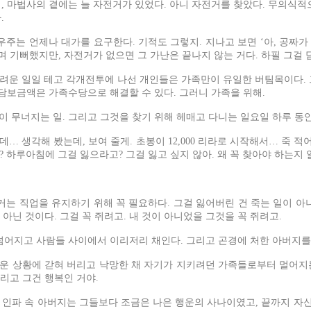
, 마법사의 곁에는 늘 자전거가 있었다. 아니 자전거를 찾았다. 무의식적
.
주는 언제나 대가를 요구한다. 기적도 그렇지. 지나고 보면 ‘아, 공짜가
며 기뻐했지만, 자전거가 없으면 그 가난은 끝나지 않는 거다. 하필 그걸 
려운 일일 테고 각개전투에 나선 개인들은 가족만이 유일한 버팀목이다. 
담보금액은 가족수당으로 해결할 수 있다. 그러니 가족을 위해.
무너지는 일. 그리고 그것을 찾기 위해 헤매고 다니는 일요일 하루 동안
생각해 봤는데, 보여 줄게. 초봉이 12,000 리라로 시작해서… 죽 적어 봐. 
없잖아? 하루아침에 그걸 잃으라고? 그걸 잃고 싶지 않아. 왜 꼭 찾아야 하는
는 직업을 유지하기 위해 꼭 필요하다. 그걸 잃어버린 건 죽는 일이 아니
아닌 것이다. 그걸 꼭 쥐려고. 내 것이 아니었을 그것을 꼭 쥐려고.
넘어지고 사람들 사이에서 이리저리 채인다. 그리고 곤경에 처한 아버지를
러운 상황에 갇혀 버리고 낙망한 채 자기가 지키려던 가족들로부터 멀어지는
리고 그건 행복인 거야.
인파 속 아버지는 그들보다 조금은 나은 행운의 사나이였고, 끝까지 자신