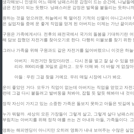
생각해보니 인생의 어느 때에 낭패스러운 감정이 드는 순간에, 나날들에
금은 진정이 되는 듯했다. 낭패스러운 감정은 발목을 붙들리는 듯하니까
원하는 것을 얻으려면, 하늘에서 뚝 떨어진 기적의 산물이 아니고서야 우
은 실업자들 중에 운 좋게 직업을 얻게 된 아버지는 이제는 가난 끝이라
구원은 가족에게서다. 전후의 패전국에서 국가의 돌봄을 기대하기란 어
해 담보 잡혔던 자전거를 찾아오기로 한다. 다행히 이불보를 찾기 위한 
그러나 가족을 위해 구원과도 같은 자전거를 잃어버렸으니 이것은 하늘이 
아버지 : 자전거만 찾았더라면… 다시 돈을 벌고 잘 살 수 있을 텐데… 
리라. 800리라를 30일로 곱하고.. 모두 더해 봐. 더 바랄 게 
아들 : 우린 그걸 찾을 거예요. 우리 매일 시장에 나가 봐요.
운이 좋았던 거다. 모두가 직업이 없는데 아버지는 직업을 얻었고 자전거
런데 그걸 다시 붙들려고 발버둥을 쳐봐야, 잡힐 듯 말듯 해봐야 내 것이 
정작 자신이 가지고 있는 소중한 가족은 돌보지 못하고 아들은 빗길에 
누가 뭐랄까. 세상의 모든 가장들이 그렇게 살고, 그렇게 살다 낭패스
부림치는 아버지를 위해 정작 애를 쓰는 건 아내와 아들, 가족들이다. 그
영화는 해피엔딩이 아니지만 오히려 영화가 내내 보여주는 수많은 실업 