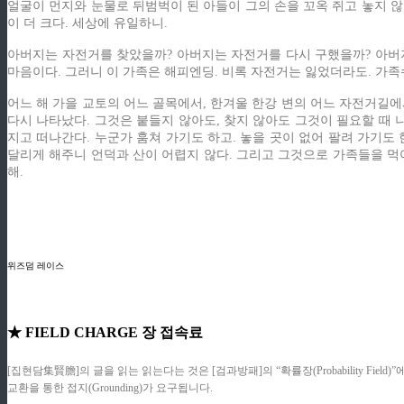
얼굴이 먼지와 눈물로 뒤범벅이 된 아들이 그의 손을 꼬옥 쥐고 놓지 않고
이 더 크다. 세상에 유일하니.
아버지는 자전거를 찾았을까? 아버지는 자전거를 다시 구했을까? 아버지는
마음이다. 그러니 이 가족은 해피엔딩. 비록 자전거는 잃었더라도. 가족
어느 해 가을 교토의 어느 골목에서, 한겨울 한강 변의 어느 자전거길에
다시 나타났다. 그것은 붙들지 않아도, 찾지 않아도 그것이 필요할 때 
지고 떠나간다. 누군가 훔쳐 가기도 하고. 놓을 곳이 없어 팔려 가기도
달리게 해주니 언덕과 산이 어렵지 않다. 그리고 그것으로 가족들을 먹
해.
위즈덤 레이스
★ FIELD CHARGE 장 접속료
[집현담集賢膽]의 글을 읽는 읽는다는 것은 [검과방패]의 “확률장(Probability F
교환을 통한 접지(Grounding)가 요구됩니다.