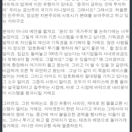
네트워크 업계에 이런 유행어가 있대요. ‘중국이 금하는 것에 투자하
라’ 우리는 공산주의 국가가 아니잖아요. 그래서요? 그래서요. 허울뿐
인 민주주의, 엉성한 자본주의에 사토시가 본때를 보여주려고 하고 있
는 거라구요.
분석이 아니라 예언을 할게요. ‘윤리’와 ‘국가주의’를 논하기에는 너무
늦었어요. 그렇게 국가와 기존 시스템을 수호하고 싶다면, 기득권은 자
발적으로 자신들의 재산과 기득권을 포기해야 할 거예요. 많은 사람들
이 이 정도면 ‘암호화폐? 투기를 뭣하러 해? 살기 좋은 데..’ 할 정도로
말이죠. 집값도 돌려놓고 500조가 넘는다는 대기업들의 사내유보금도
다 토해내야 할 거예요. 그럴까요? 그럴 수 있을까요? 왜 그러겠어요.
돈에 환장해서 여기까지 몰고 왔는데. 그리고 더 벌 수 있을 것 같은데,
비겁하게 모른 척 외면하고 왔는데.. 그냥 다 같이 이 죽음의 레이스를
벌이는 거예요. 그리고 아마도 이 암호화폐의 절대량을 가지고 있다는
그 소수 말이죠. 그중의 사토시 말이죠. 모두가 이 레이스에 온통 올라
타 설국열차타고 질주하는 시점에, 바로 그 시점에 바닥으로 내리꽂아
이 시스템을 붕괴시킬 거에요.
그러면요. 그런 뒤에는요. 중간 유통이 사라진, 제대로 된 물물교환 시
스템이 열리는 거예요. 아마겟돈이 한번 지나가고 우리는 그제서야 이
화폐의 원래 기능, 중간에 껴서 불필요한 권력을 행사하는 이들이 없
는, 그러니 투기고 뭐고 할 건덕지가 없는, 태초의 에덴으로 돌아가게
될거예요. 아니면 아비규환 속에 멸종하든지..