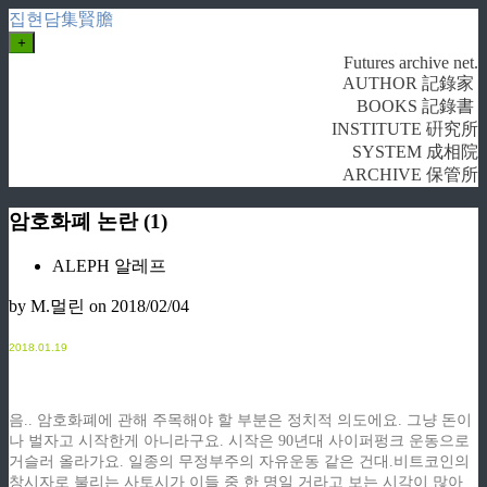
집현담集賢膽
+
Futures archive net.
AUTHOR 記錄家
BOOKS 記錄書
INSTITUTE 硏究所
SYSTEM 成相院
ARCHIVE 保管所
암호화폐 논란 (1)
ALEPH 알레프
by M.멀린
on 2018/02/04
2
018.01.19
음.. 암호화폐에 관해 주목해야 할 부분은 정치적 의도에요. 그냥 돈이
나 벌자고 시작한게 아니라구요.
시작은 90년대 사이퍼펑크 운동으로
거슬러 올라가요. 일종의 무정부주의 자유운동 같은 건대.비트코인의
창시자로 불리는 사토시가 이들 중 한 명일 거라고 보는 시각이 많아