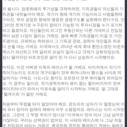
자 봅시다. 암호화폐의 투기성을 규제하려면, 기득권들이 자신들의 기
득권을 내려놓아야 해요. 국가가 원래 국가의 기능이라고 사람들한테
구라친, 부의 공정한 분배와 평등한 경쟁구도를 실현해야 한다구요. 안
그러면 쪼개기로 누구든지 참여가 가능한 이 투자시장을 누가 포기하
려고 들겠어요. 자신들만의 리그인 부동산과는 다른 거대하고 진입장
벽이 낮은 시장이 열리는 거예요. 셈에 빠른 기득권들이 이걸 또 가만
두겠어요. 규제하는 척하면서 그 기득권 관료, 권력자 개인들은 뒤로
다 손을 대는 거에요. 미국에서도 2014년 세계 최대 환전소였던 마운트
콕스가 파산하고 5억 달러의 손실이 일어나고 규제가 강화되었는데,
잠시 떨어지던 비트코인은 얼마 안 가 다시 상승하기 시작했어요.
마자요. 이건 어쩌면 지옥의 레이스가 될 거예요. 비이커에서 자기가
죽어가는지도 모르던 개구리들이 전부 튀어나와서 황소들 사이로 막
달려가는 거예요. 너도나도 뭔지도 모르면서 전부 뛰어들게 되어있어
요. 이 경주는 말이죠. 국가권력자부터 폐지 줍는 할아버지까지 전부
메이즈러너가 되어서 미로속을 달리기 시작하는 거예요. 말 그대로
‘헬게이트’가 열린 거예요.
처음부터 뚜껑을 따지 말았어야 해요. 판도라의 상자가 다 열렸는데 이
제 와서 닫아라 없애라 해봐야 아무 소용없어요. 레이스는 이미 시작된
걸요. 그런데 그 뚜껑 우리가 땄나요? 미국에서 먼저 따서 그냥 넘어온
거잖아요. 우리는 선택권이 없어요. 이 사태와 레이스에 다 그냥 저절
로 편입되어 버리는 거예요. 중국처럼 완전히 통제하기 전에는 말에요.