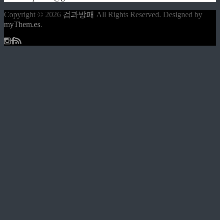
Copyright © 2026
검과방패
All Rights Reserved.
Designed by
myThem.es
.