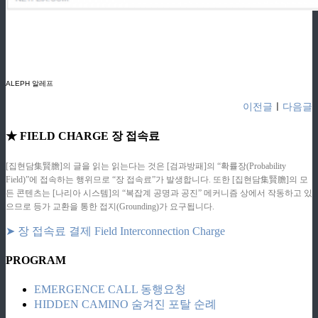
ziphd.net
ziphd.net
ziphd.net
ziphd.net
ALEPH 알레프
이전글
ㅣ
다음글
★ FIELD CHARGE 장 접속료
[집현담集賢膽]의 글을 읽는 읽는다는 것은 [검과방패]의 “확률장(Probability
Field)”에 접속하는 행위므로 “장 접속료”가 발생합니다. 또한 [집현담集賢膽]의 모
든 콘텐츠는 [나리아 시스템]의 “복잡계 공명과 공진” 메커니즘 상에서 작동하고 있
으므로 등가 교환을 통한 접지(Grounding)가 요구됩니다.
➤ 장 접속료 결제 Field Interconnection Charge
PROGRAM
EMERGENCE CALL 동행요청
HIDDEN CAMINO 숨겨진 포탈 순례