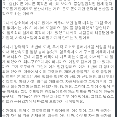
요.
출신이든 아니든 목적은 비슷해 보여요. 중앙집권화된 현재 권력
구도를 개인에게로 분산시키는 거요. 돈도 돈이지만 권력의 분산을 목
적으로 하는 거예요.
그니까 암호화폐 가지고 앉아서 싸우다 보면 결국 대화는 ‘그럼 국가
를 없애자는 거야?’ 여기에 도달해요. 많이들 경험하셨죠? 당연해요.
이 암호화폐 설계의 목적이 거기 있었으니까요. 사람들이 허울뿐인 국
가권력, 사회시스템에 회의를 가지게 만드는 것 말이죠.
게다가 강력해요. 초반에 도박, 투기적 요소로 흘러가게끔 세팅을 해놓
아서 확산속도를 엄청 높여 놓았죠. 암호화폐 이거 구조를 이해하기 매
우 어려워요. 근대 지금은 카톡이나 겨우 하는 아줌마, 아저씨도 다 알
게 되었어요. 왜냐구요? 대박이라니까요. 이걸로 갑부가 될 수 있다니
까요. 그게 도구에요. 그런데 이거 일단 망해요. 이거 초반에 다 망하게
되어 있어요. 미국에서 이미 그랬어요. 2008년 금융위기 이후 등장한
비트코인은 2013,14년에 정점을 찍었다가 난리가 났었어요. 왜냐구요?
이걸로 막 마약 사고, 밀수품 거래하고, 자금세탁하고 그랬거든요. 그
래서 잡혀가고 폐쇄되고 난리가 아니었어요. 그런데 그 뒤에 어떻게 된
줄 아세요? 그걸 주도했던 관료들이 라이센스 제도를 까다롭게 만들어
놓구서는 자기들은 관련 자문 회사로 전부 이직했어요. 그리고 월스트
리트와 금융업계에서 빠르게 도입하기 시작했어요.
이거에요. 이게 이 프로젝트의 전략이에요. 이이제이. 그니까 국가는
국가 자신을 위해 존재해요. 왕국이 아니니까. 아무도 자신과 국가를