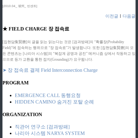
[2010.04_ 坡州_ 빈센트]
이전글
ㅣ
다음글
★ FIELD CHARGE 장 접속료
[집현담集賢膽]의 글을 읽는 읽는다는 것은 [검과방패]의 “확률장(Probability
Field)”에 접속하는 행위므로 “장 접속료”가 발생합니다. 또한 [집현담集賢膽]의 모
든 콘텐츠는 [나리아 시스템]의 “복잡계 공명과 공진” 메커니즘 상에서 작동하고 있
으므로 등가 교환을 통한 접지(Grounding)가 요구됩니다.
➤ 장 접속료 결제 Field Interconnection Charge
PROGRAM
EMERGENCE CALL 동행요청
HIDDEN CAMINO 숨겨진 포탈 순례
ORGANIZATION
직관어 연구소 [검과방패]
나리아 시스템 NARYA SYSTEM