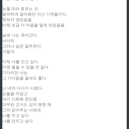
눈물 따라 흐르는 건
절박하게 걸어왔던 지난 기억들이다.
헛되지 않았음을..
이제 조금 더 마음을 열게 되었음을..
날로 나는 죽어간다.
서서히..
그러나 삶은 질주한다.
거칠게..
이제 너를 안고 싶다.
이젠 품을 수 있을 것 같다.
기다리던 너는
그 기다림을 끝내도 좋다.
난 네게 다가가 서겠다.
눈물을 머금고
네가 신뢰해 준만큼
아무런 근거도 갖지 못한 채
그저 믿어주는 너에게
나를 주고 싶다.
나를 던지고 싶다.