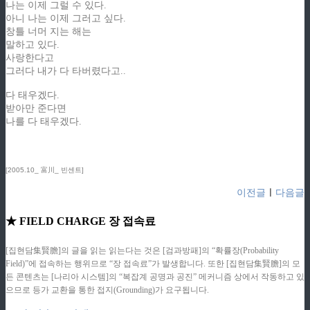
나는 이제 그럴 수 있다.
아니 나는 이제 그러고 싶다.
창틀 너머 지는 해는
말하고 있다.
사랑한다고
그러다 내가 다 타버렸다고..
다 태우겠다.
받아만 준다면
나를 다 태우겠다.
[2005.10_ 富川_ 빈센트]
이전글
ㅣ
다음글
★ FIELD CHARGE 장 접속료
[집현담集賢膽]의 글을 읽는 읽는다는 것은 [검과방패]의 “확률장(Probability
Field)”에 접속하는 행위므로 “장 접속료”가 발생합니다. 또한 [집현담集賢膽]의 모
든 콘텐츠는 [나리아 시스템]의 “복잡계 공명과 공진” 메커니즘 상에서 작동하고 있
으므로 등가 교환을 통한 접지(Grounding)가 요구됩니다.