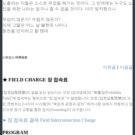
노출되는 이들은 스스로 무장을 해가는 것이다. 그 반격에는 누구도 노
인을 위한 나라는 없구나 할 수 없을 것이다. 이미 방치했으니.
무섭지 않은가? 두렵지 않은가?
이제 그들은 어느 날 불현듯 나타나
동전을 던지라고 할 텐데.
ziphd.net
ziphd.net
시력검사 時歷檢査
이전글
ㅣ
다음글
★ FIELD CHARGE 장 접속료
[집현담集賢膽]의 글을 읽는 읽는다는 것은 [검과방패]의 “확률장(Probability
Field)”에 접속하는 행위므로 “장 접속료”가 발생합니다. 또한 [집현담集賢膽]의 모
든 콘텐츠는 [나리아 시스템]의 “복잡계 공명과 공진” 메커니즘 상에서 작동하고 있
으므로 등가 교환을 통한 접지(Grounding)가 요구됩니다.
➤ 장 접속료 결제 Field Interconnection Charge
PROGRAM