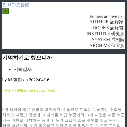
집현담集賢膽
+
Futures archive net.
AUTHOR 記錄家
BOOKS 記錄書
INSTITUTE 硏究所
SYSTEM 成相院
ARCHIVE 保管所
기억하기로 했으니까
시력검사
by M.멀린
on 2022/04/16
[시력검사 時歷檢査]
Apr
16. 2022 l M.멀린
8년 사이에 많은 운명이 바뀌었다. 주범으로 지목된 누군가는 죗값을
치르고 나왔고 덕분에 그 자리를 꿰찬 누군가와 그가 지명한 다른 누군
가는 바톤을 터치하는 중이다. 누가 그날의 일로 수혜를 입고 누가 피
해를 입었는지. 누가 억울하고 누가 기회를 얻었는지. 누구도 그것의