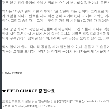
것은 없고 전환 국면에 촛불 시위라는 요인이 부가되었을 뿐이다. 물론
역사는 ‘자중지란에 의한 어부지리’로 발전해 가는 것이다. 그러므로 자
가 계엄을 지나고 탄핵을 지나 버전 업이 되어버렸다. 거기에 어쩌면 이
이다. 그리고 승리자는 그게 누구이든 거리의 시민들 (그 거리가 광화
적대 공생의 대치 국면은 서민들에게 피곤하다. 그건 지들끼리 나눠 먹는
뒤에 시민들은 다시 거리에 서야 할까? 그때의 미국은 트럼프의 3선을 
에게 구속영장이 집행된 날이며, IMF에 구제금융을 요청한 날이고, 20
잊지 말아야 한다. 적대적 공생을 깨야 발전할 수 있다. 흔들고 또 흔들
지구는 그래도 도니까. 바라기는 적대적 공생의 당사자들에게 ‘서울의 봄
ziphd.net
ziphd.net
시력검사 時歷檢査
★ FIELD CHARGE 장 접속료
[집현담集賢膽]의 글을 읽는 읽는다는 것은 [검과방패]의 “확률장(Probability F
교환을 통한 접지(Grounding)가 요구됩니다.