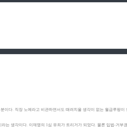
분이다. 직장 노예라고 비관하면서도 때려치울 생각이 없는 월급루팡이 
라는 생각이다. 이재명의 1심 유죄가 트리거가 되었다. 물론 입법-거부