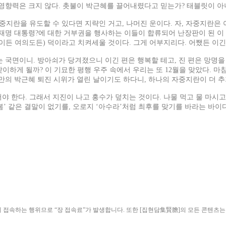
 영향력은 크지 않다. 촛불이 박근혜를 끌어내렸다고 믿는가? 태블릿이 
중지란을 유도할 수 있다면 지략인 거고, 나머진 운이다. 자, 자중지란
재명 대통령?에 대한 거부권을 행사하는 이들이 합류되어 난장판이 된 이
문이든 여의도든) 덕이라고 치켜세울 것이다. 그게 어부지리다. 어쨌든 이
 국면이니. 방아쇠가 당겨졌으니 이긴 편은 행복할 테고, 진 편은 망명을
맞이하게 될까? 이 기묘한 평행 우주 속에서 우리는 또 12월을 맞았다. 
0만의 박근혜 퇴진 시위가 열린 날이기도 하다니, 하나의 자중지란이 더 추
어야 한다. 그래서 지진이 나고 홍수가 덮치는 것이다. 나물 먹고 물 마시고
’ 같은 결말이 없기를, 오로지 ‘아수라’처럼 최후를 맞기를 바라는 바이다
ield)”에 접속하는 행위므로 “장 접속료”가 발생합니다. 또한 [집현담集賢膽]의 모든 