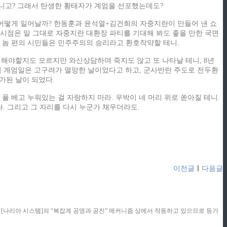
아니고? 그래서 탄생한 황태자가 계엄을 선포했는데도?
은 어떻게 일어날까? 한동훈과 윤석열+김건희의 자중지란이 만들어 낸 쇼
 시점은 말 그대로 자중지란 대환장 파티를 기대해 봐도 좋을 만한 국면
긴 놈 편의 시민들은 민주주의의 승리라고 환호작약할 테니.
 해야할지도 모르지만 와신상담하여 죽지도 않고 또 나타날 테니, 8년
마침 계엄일은 고구려가 멸망한 날이었다고 하고, 군사반란 주도로 전두환
가된 날이 되었다.
 풀 베고 누워있는 걸 자랑하지 마라. 우박이 네 머리 위로 쏟아질 테니.
. 그리고 그 자리를 다시 누군가 채우더라도.
이전글
ㅣ
다음글
콘텐츠는 [나리아 시스템]의 “복잡계 공명과 공진” 메커니즘 상에서 작동하고 있으므로 등가