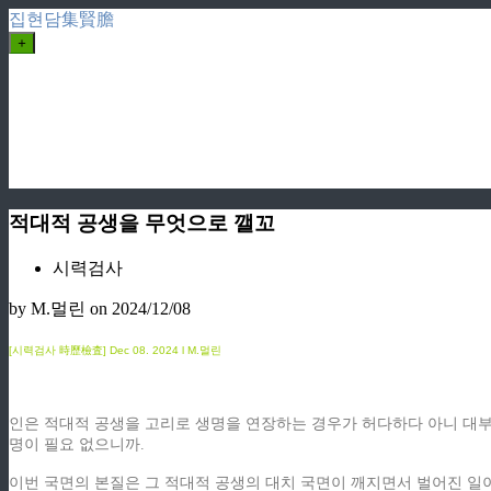
집현담集賢膽
+
적대적 공생을 무엇으로 깰꼬
시력검사
by M.멀린
on 2024/12/08
[시력검사 時歷檢査]
Dec
08. 2024 l M.멀린
인은 적대적 공생을 고리로 생명을 연장하는 경우가 허다하다 아니 대부
명이 필요 없으니까.
이번 국면의 본질은 그 적대적 공생의 대치 국면이 깨지면서 벌어진 일이