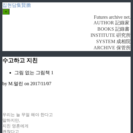
집현담集賢膽
+
Futures archive net.
AUTHOR 記錄家
BOOKS 記錄書
INSTITUTE 硏究所
SYSTEM 成相院
ARCHIVE 保管所
수고하고 지친
그림 없는 그림책 1
by M.멀린
on 2017/11/07
우리는 늘 무얼 해야 한다고
말하지만,
지친 영혼에게
괜찮다고