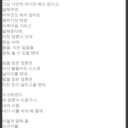
그냥 가만히 쉬기만 해도 된다고
말해주면,
아무것도 하지 않아도
원하기만 하면
이루어질 거라고
말해준다면,
지친 영혼이 크게
한숨 쉬며
몸을, 지친 걸음을
멈춰 볼 수 있을 텐데.
쉼을 얻은 영혼은
누가 붙들어도 스스로
날아오를 텐데.
힘을 얻은 영혼은
미친 듯이 달리고플 텐데.
수고하였다.
네 영혼이 지쳤구나.
내게 오렴.
내가 너를 쉬게 해 줄게.
이렇게 말해 줄
누군가를