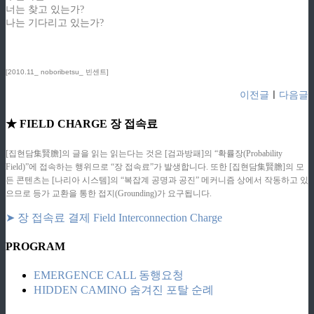
너는 찾고 있는가?
나는 기다리고 있는가?
[2010.11_ noboribetsu_ 빈센트]
이전글
ㅣ
다음글
★ FIELD CHARGE 장 접속료
[집현담集賢膽]의 글을 읽는 읽는다는 것은 [검과방패]의 “확률장(Probability
Field)”에 접속하는 행위므로 “장 접속료”가 발생합니다. 또한 [집현담集賢膽]의 모
든 콘텐츠는 [나리아 시스템]의 “복잡계 공명과 공진” 메커니즘 상에서 작동하고 있
으므로 등가 교환을 통한 접지(Grounding)가 요구됩니다.
➤ 장 접속료 결제 Field Interconnection Charge
PROGRAM
EMERGENCE CALL 동행요청
HIDDEN CAMINO 숨겨진 포탈 순례