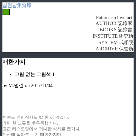
집현담集賢膽
+
Futures archive net.
AUTHOR 記錄家
BOOKS 記錄書
INSTITUTE 硏究所
SYSTEM 成相院
ARCHIVE 保管所
매한가지
그림 없는 그림책 1
by M.멀린
on 2017/11/04
백수도 억만장자도 밥 한 끼 먹었다.
라면 한 그릇을 후루룩했거나,
고급 레스토랑에서 거나한 식사를 했거나,
위산에 녹아드는 건 매한가지다.