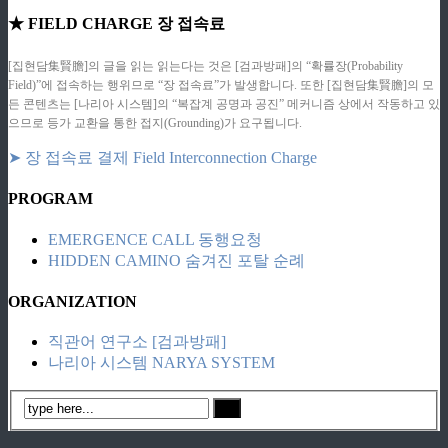
★ FIELD CHARGE 장 접속료
[집현담集賢膽]의 글을 읽는 읽는다는 것은 [검과방패]의 “확률장(Probability
Field)”에 접속하는 행위므로 “장 접속료”가 발생합니다. 또한 [집현담集賢膽]의 모
든 콘텐츠는 [나리아 시스템]의 “복잡계 공명과 공진” 메커니즘 상에서 작동하고 있
으므로 등가 교환을 통한 접지(Grounding)가 요구됩니다.
➤ 장 접속료 결제 Field Interconnection Charge
PROGRAM
EMERGENCE CALL 동행요청
HIDDEN CAMINO 숨겨진 포탈 순례
ORGANIZATION
직관어 연구소 [검과방패]
나리아 시스템 NARYA SYSTEM