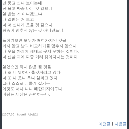
넌 웃고 신나 보이는데
난 울고 짜증 나는 것 같으니
열 받는 거 아니겠느냐.
나 열받는 거 보고
너 더 신나게 웃을 것 같으니
짜증이 멈추지 않는 것 아니겠느냐.
돌이켜보면 모두가 매한가지인 것을
쉬지 않고 남과 비교하기를 멈추지 않으니
나 웃을 차례에 제대로 웃지 못하는 것이다.
너 신날 때에 짜증 거리 찾아다니는 것이다.
알았으면 하지 않음 될 것을
나 또 너 뭐하나 흘깃거리고 있다.
너 또 나 웃나 우나 살피고 있다.
그래 스스로 괴롭게 살기는
이것도 너나 나나 매한가지이구나.
어쨌든 세상은 공평하구나.
[2007.09_ haemil_ 빈센트]
이전글
ㅣ
다음글