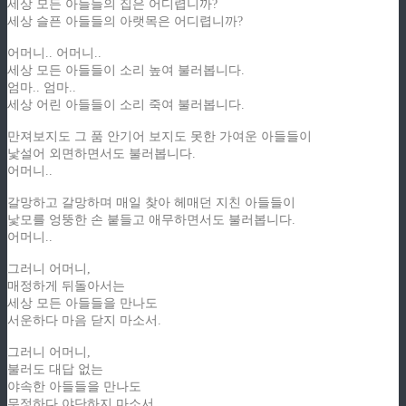
세상 모든 아들들의 집은 어디렵니까?
세상 슬픈 아들들의 아랫목은 어디렵니까?
어머니.. 어머니..
세상 모든 아들들이 소리 높여 불러봅니다.
엄마.. 엄마..
세상 어린 아들들이 소리 죽여 불러봅니다.
만져보지도 그 품 안기어 보지도 못한 가여운 아들들이
낯설어 외면하면서도 불러봅니다.
어머니..
갈망하고 갈망하며 매일 찾아 헤매던 지친 아들들이
낯모를 엉뚱한 손 붙들고 애무하면서도 불러봅니다.
어머니..
그러니 어머니,
매정하게 뒤돌아서는
세상 모든 아들들을 만나도
서운하다 마음 닫지 마소서.
그러니 어머니,
불러도 대답 없는
야속한 아들들을 만나도
무정하다 야단하지 마소서.