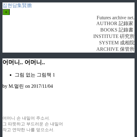
집현담集賢膽
+
Futures archive net.
AUTHOR 記錄家
BOOKS 記錄書
INSTITUTE 硏究所
SYSTEM 成相院
ARCHIVE 保管所
어머니.. 어머니..
그림 없는 그림책 1
by M.멀린
on 2017/11/04
어머니 손 내밀어 주소서.
그 따뜻하고 부드러운 손 내밀어
작고 연약한 나를 덮으소서.