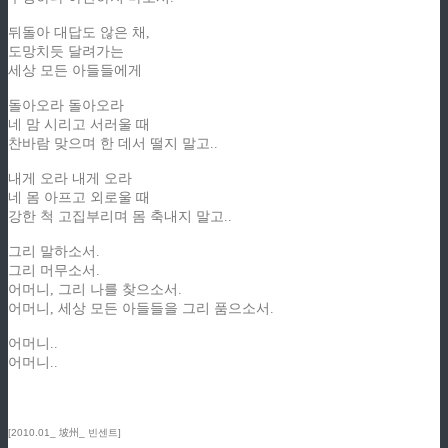
뒤돌아 대답도 않은 채,
도망치듯 달려가는
세상 모든 아들들에게
돌아오라 돌아오라
네 맘 시리고 서러울 때
찬바람 맞으며 한 데서 떨지 말고..
내게 오라 내게 오라
네 몸 아프고 외로울 때
강한 척 고집부리며 몸 축내지 말고..
그리 말하소서.
그리 머무소서.
어머니, 그리 나를 찾으소서.
어머니, 세상 모든 아들들을 그리 품으소서.
어머니..
어머니..
[2010.01_ 坡州_ 빈센트]