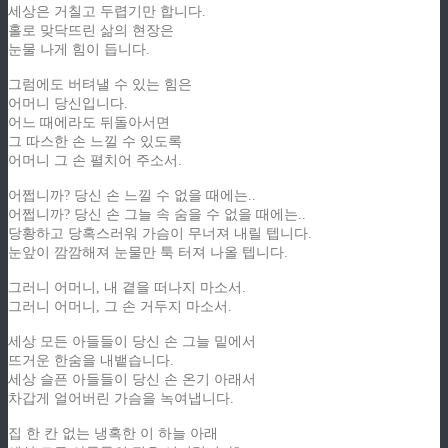
세상은 거칠고 두렵기만 합니다.
홀로 맞닥뜨린 삶의 현장은
눈물 나게 힘이 듭니다.
그럼에도 버텨낼 수 있는 힘은
어머니 당신입니다.
어느 때에라도 뒤돌아서면
그 따스한 손 느낄 수 있도록
어머니 그 손 펼치어 주소서.
어쩝니까? 당신 손 느낄 수 없을 때에는..
어쩝니까? 당신 손 그늘 속 숨을 수 없을 때에는..
당황하고 당혹스러워 가슴이 무너져 내릴 텝니다.
눈앞이 깜깜해져 눈물만 툭 터져 나올 텝니다.
그러니 어머니, 내 곁을 떠나지 마소서.
그러니 어머니, 그 손 거두지 마소서.
세상 모든 아들들이 당신 손 그늘 밑에서
뜨거운 한숨을 내뱉습니다.
세상 슬픈 아들들이 당신 손 온기 아래서
차갑게 얼어버린 가슴을 녹여냅니다.
집 한 칸 없는 냉혹한 이 하늘 아래