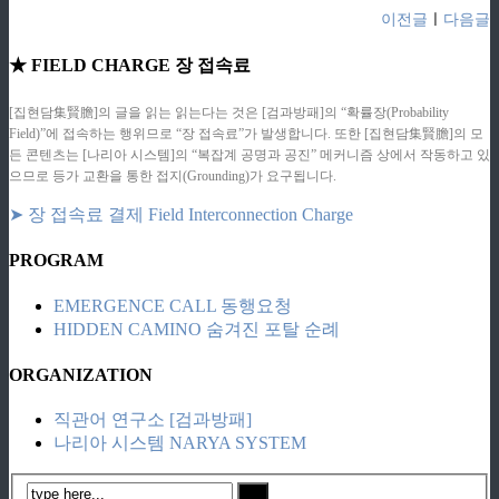
이전글
ㅣ
다음글
★ FIELD CHARGE 장 접속료
[집현담集賢膽]의 글을 읽는 읽는다는 것은 [검과방패]의 “확률장(Probability
Field)”에 접속하는 행위므로 “장 접속료”가 발생합니다. 또한 [집현담集賢膽]의 모
든 콘텐츠는 [나리아 시스템]의 “복잡계 공명과 공진” 메커니즘 상에서 작동하고 있
으므로 등가 교환을 통한 접지(Grounding)가 요구됩니다.
➤ 장 접속료 결제 Field Interconnection Charge
PROGRAM
EMERGENCE CALL 동행요청
HIDDEN CAMINO 숨겨진 포탈 순례
ORGANIZATION
직관어 연구소 [검과방패]
나리아 시스템 NARYA SYSTEM