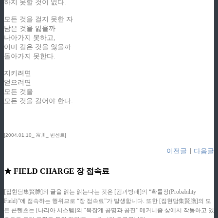
하지 못할 것이 없다.
모든 것을 걸지 못한 자
남은 것을 잃을까
나아가지 못하고,
이미 걸은 것을 잃을까
돌아가지 못한다.
지키려면
얻으려면
모든 것을
모든 것을 걸어야 한다.
[2004.01.10_ 富川_ 빈센트]
이전글
ㅣ
다음글
★ FIELD CHARGE 장 접속료
[집현담集賢膽]의 글을 읽는 읽는다는 것은 [검과방패]의 “확률장(Probability
Field)”에 접속하는 행위므로 “장 접속료”가 발생합니다. 또한 [집현담集賢膽]의 모
든 콘텐츠는 [나리아 시스템]의 “복잡계 공명과 공진” 메커니즘 상에서 작동하고 있