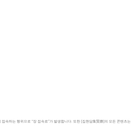
ield)”에 접속하는 행위므로 “장 접속료”가 발생합니다. 또한 [집현담集賢膽]의 모든 