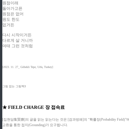
원점이래
돌아가고픈
원점은 없어
원도 한도
없거든
다시 시작이거든
다르게 살 거니까
여태 그런 것처럼
[2023. 11. 27_ Göbekli Tepe, Urfa, Turkey]
그림 없는 그림책3
★ FIELD CHARGE 장 접속료
[집현담集賢膽]의 글을 읽는 읽는다는 것은 [검과방패]의 “확률장(Probability F
교환을 통한 접지(Grounding)가 요구됩니다.