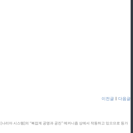
이전글
ㅣ
다음글
콘텐츠는 [나리아 시스템]의 “복잡계 공명과 공진” 메커니즘 상에서 작동하고 있으므로 등가