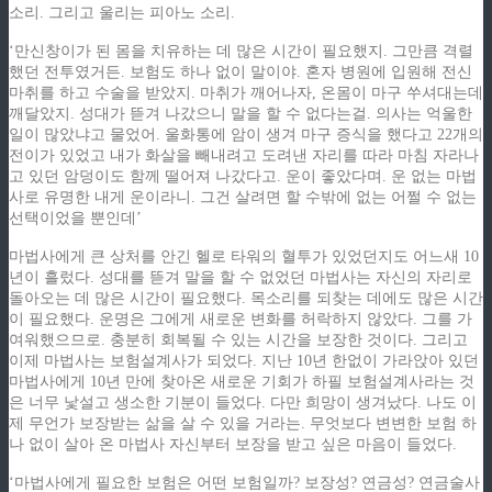
소리. 그리고 울리는 피아노 소리.
‘만신창이가 된 몸을 치유하는 데 많은 시간이 필요했지. 그만큼 격렬
했던 전투였거든. 보험도 하나 없이 말이야. 혼자 병원에 입원해 전신
마취를 하고 수술을 받았지. 마취가 깨어나자, 온몸이 마구 쑤셔대는데
깨달았지. 성대가 뜯겨 나갔으니 말을 할 수 없다는걸. 의사는 억울한
일이 많았냐고 물었어. 울화통에 암이 생겨 마구 증식을 했다고 22개의
전이가 있었고 내가 화살을 빼내려고 도려낸 자리를 따라 마침 자라나
고 있던 암덩이도 함께 떨어져 나갔다고. 운이 좋았다며. 운 없는 마법
사로 유명한 내게 운이라니. 그건 살려면 할 수밖에 없는 어쩔 수 없는
선택이었을 뿐인데’
마법사에게 큰 상처를 안긴 헬로 타워의 혈투가 있었던지도 어느새 10
년이 흘렀다. 성대를 뜯겨 말을 할 수 없었던 마법사는 자신의 자리로
돌아오는 데 많은 시간이 필요했다. 목소리를 되찾는 데에도 많은 시간
이 필요했다. 운명은 그에게 새로운 변화를 허락하지 않았다. 그를 가
여워했으므로. 충분히 회복될 수 있는 시간을 보장한 것이다. 그리고
이제 마법사는 보험설계사가 되었다. 지난 10년 한없이 가라앉아 있던
마법사에게 10년 만에 찾아온 새로운 기회가 하필 보험설계사라는 것
은 너무 낯설고 생소한 기분이 들었다. 다만 희망이 생겨났다. 나도 이
제 무언가 보장받는 삶을 살 수 있을 거라는. 무엇보다 변변한 보험 하
나 없이 살아 온 마법사 자신부터 보장을 받고 싶은 마음이 들었다.
‘마법사에게 필요한 보험은 어떤 보험일까? 보장성? 연금성? 연금술사