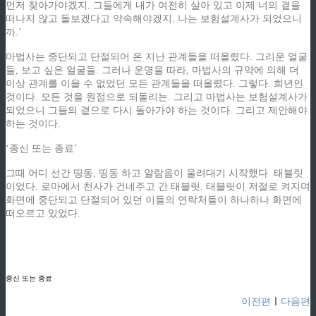
먼저 찾아가야겠지. 그들에게 내가 여전히 살아 있고 이제 너의 곁을
떠나지 않고 돌보겠다고 약속해야겠지. 나는 보험설계사가 되었으니
까.’
마법사는 중단되고 단절되어 온 지난 관계들을 떠올렸다. 그리운 얼굴
들, 보고 싶은 얼굴들. 그러나 운명을 따라, 마법사의 규약에 의해 더
이상 관계를 이을 수 없었던 모든 관계들을 떠올렸다. 그렇다. 희년인
것이다. 모든 것을 원점으로 되돌리는. 그리고 마법사는 보험설계사가
되었으니 그들의 곁으로 다시 돌아가야 하는 것이다. 그리고 제안해야
하는 것이다.
‘종신 또는 종료’
그때 어디 선간 띵동, 띵동 하고 알람음이 울려대기 시작했다. 태블릿
이었다. 로마에서 천사가 건네주고 간 태블릿. 태블릿이 저절로 켜지며
화면에 중단되고 단절되어 있던 이들의 연락처들이 하나하나 화면에
떠오르고 있었다.
ziphd.net
ziphd.net
ziphd.net
ziphd.net
종신 또는 종료
이전편
ㅣ
다음편