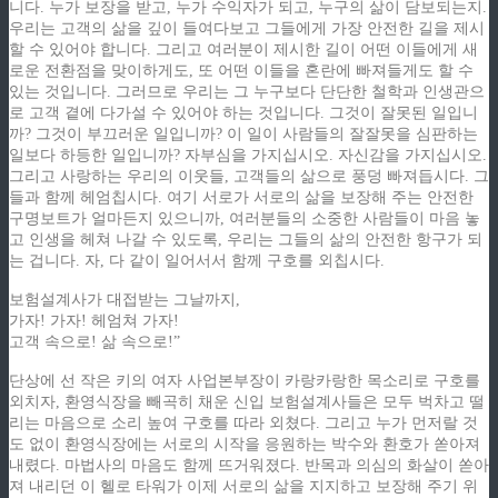
니다. 누가 보장을 받고, 누가 수익자가 되고, 누구의 삶이 담보되는지.
우리는 고객의 삶을 깊이 들여다보고 그들에게 가장 안전한 길을 제시
할 수 있어야 합니다. 그리고 여러분이 제시한 길이 어떤 이들에게 새
로운 전환점을 맞이하게도, 또 어떤 이들을 혼란에 빠져들게도 할 수
있는 것입니다. 그러므로 우리는 그 누구보다 단단한 철학과 인생관으
로 고객 곁에 다가설 수 있어야 하는 것입니다. 그것이 잘못된 일입니
까? 그것이 부끄러운 일입니까? 이 일이 사람들의 잘잘못을 심판하는
일보다 하등한 일입니까? 자부심을 가지십시오. 자신감을 가지십시오.
그리고 사랑하는 우리의 이웃들, 고객들의 삶으로 풍덩 빠져듭시다. 그
들과 함께 헤엄칩시다. 여기 서로가 서로의 삶을 보장해 주는 안전한
구명보트가 얼마든지 있으니까, 여러분들의 소중한 사람들이 마음 놓
고 인생을 헤쳐 나갈 수 있도록, 우리는 그들의 삶의 안전한 항구가 되
는 겁니다. 자, 다 같이 일어서서 함께 구호를 외칩시다.
보험설계사가 대접받는 그날까지,
가자! 가자! 헤엄쳐 가자!
고객 속으로! 삶 속으로!”
단상에 선 작은 키의 여자 사업본부장이 카랑카랑한 목소리로 구호를
외치자, 환영식장을 빼곡히 채운 신입 보험설계사들은 모두 벅차고 떨
리는 마음으로 소리 높여 구호를 따라 외쳤다. 그리고 누가 먼저랄 것
도 없이 환영식장에는 서로의 시작을 응원하는 박수와 환호가 쏟아져
내렸다. 마법사의 마음도 함께 뜨거워졌다. 반목과 의심의 화살이 쏟아
져 내리던 이 헬로 타워가 이제 서로의 삶을 지지하고 보장해 주기 위