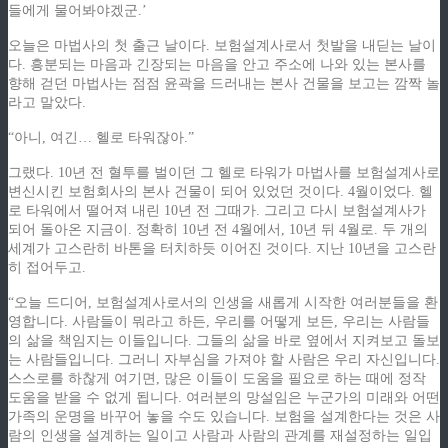
들에게 물어봐야겠군.’
오늘은 마법사의 첫 출근 날이다. 보험설계사로서 첫발을 내딛는 날이
다. 흥분되는 마음과 긴장되는 마음을 안고 주소에 나와 있는 본사를
향해 걷던 마법사는 점점 윤곽을 드러내는 본사 건물을 보고는 깜짝 놀
라고 말았다.
“아니, 여긴… 헬로 타워잖아.”
그랬다. 10년 전 혈투를 벌이던 그 헬로 타워가 마법사를 보험설계사로
변신시킨 보험회사의 본사 건물이 되어 있었던 것이다. 4월이었다. 헬
로 타워에서 떨어져 내린 10년 전 그때가. 그리고 다시 보험설계사가
되어 돌아온 지금이. 정확히 10년 전 4월에서, 10년 뒤 4월로. 두 개의
세계가 고스란히 바톤을 터치하듯 이어진 것이다. 지난 10년을 고스란
히 접어두고.
“오늘 드디어, 보험설계사로서의 인생을 새롭게 시작한 여러분들을 환
영합니다. 사람들이 뭐라고 하든, 우리를 어떻게 보든, 우리는 사람들
의 삶을 책임지는 이들입니다. 그들의 삶을 바로 옆에서 지켜보고 돌보
는 사람들입니다. 그러니 자부심을 가져야 할 사람은 우리 자신입니다.
스스로를 하찮게 여기면, 많은 이들이 도움을 필요로 하는 때에 정작
도움을 받을 수 없게 됩니다. 여러분의 망설임은 누군가의 미래와 어떤
가족의 운명을 바꾸어 놓을 수도 있습니다. 보험을 설계한다는 것은 사
람의 인생을 설계하는 일이고 사람과 사람의 관계를 재설정하는 일입