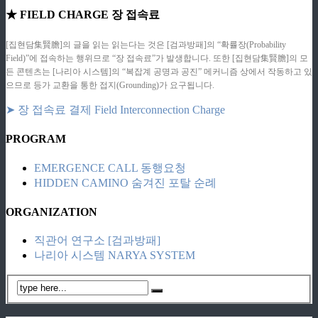
★ FIELD CHARGE 장 접속료
[집현담集賢膽]의 글을 읽는 읽는다는 것은 [검과방패]의 “확률장(Probability
Field)”에 접속하는 행위므로 “장 접속료”가 발생합니다. 또한 [집현담集賢膽]의 모
든 콘텐츠는 [나리아 시스템]의 “복잡계 공명과 공진” 메커니즘 상에서 작동하고 있
으므로 등가 교환을 통한 접지(Grounding)가 요구됩니다.
➤ 장 접속료 결제 Field Interconnection Charge
PROGRAM
EMERGENCE CALL 동행요청
HIDDEN CAMINO 숨겨진 포탈 순례
ORGANIZATION
직관어 연구소 [검과방패]
나리아 시스템 NARYA SYSTEM