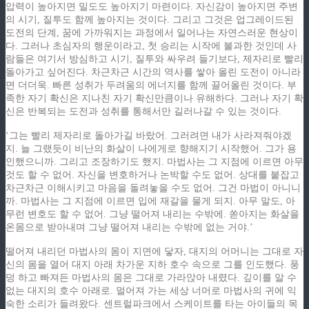
압력이 높아지면 밀도도 높아지기 마련이다. 자신감이 높아지면 주변
의 시기, 질투도 함께 높아지는 것이다. 그리고 그것은 업그레이드된
도전의 단계, 꿈에 가까워지는 과정에서 일어나는 자연스러운 현상이
다. 그러나 초심자의 행운이라고, 첫 승리는 시작에 불과한 것인데 사
람들은 여기서 방심하고 시기, 질투와 싸우려 들기보다, 제자리로 빨리
돌아가고 싶어진다. 차근차근 시간의 역사를 쌓아 올린 도전이 아니라
면 더더욱. 빠른 성취가 두려움의 에너지를 함께 끌어올린 것이다. 부
족한 자기 확신은 지나친 자기 확신만큼이나 유해하다. 그러나 자기 확
신은 반복되는 도전과 성취를 통해서만 길러나갈 수 있는 것이다.
‘그는 빨리 제자리로 돌아가길 바랐어. 그러려면 내가 사라져줘야겠
지. 늘 그랬듯이 비난의 화살이 나에게로 향해지기 시작했어. 그가 용
인했으니까. 그리고 조장하기도 했지. 마법사는 그 지점에 이르면 아무
것도 할 수 없어. 자신을 변호하거나 논박할 수도 없어. 상대를 붙잡고
차근차근 이해시키고 마음을 돌려놓을 수도 없어. 그건 마법이 아니니
까. 마법사는 그 지점에 이르면 입에 재갈을 물게 되지. 아무 말도, 아
무런 변호도 할 수 없어. 그냥 떨어져 내리는 수밖에. 쏟아지는 화살을
온몸으로 받아내며 그냥 떨어져 내리는 수밖에 없는 거야.’
떨어져 내리던 마법사의 몸이 지면에 닿자, 대지의 어머니는 그대로 자
신의 몸을 열어 대지 아래 차가운 지하 호수 속으로 그를 인도했다. 풍
덩 하고 빠져든 마법사의 몸은 그대로 가라앉아 내렸다. 깊이를 알 수
없는 대지의 호수 아래로. 멀어져 가는 세상 너머로 마법사의 귀에 익
숙한 소리가 들려왔다. 센트럴파크에서 스케이트를 타는 아이들의 목