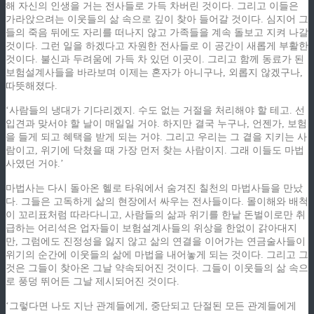
해 자신의 인생을 거는 전사들로 가득 차버린 것이다. 그리고 이들은
가라앉으려는 이웃들의 삶 속으로 깊이 찾아 들어갈 것이다. 심지어 그
들의 죽음 뒤에도 자리를 떠나지 않고 가족들을 계속 돌보고 지켜 나갈
것이다. 그런 일을 하겠다고 자원한 전사들로 이 공간이 새롭게 부활한
것이다. 불신과 두려움에 가득 차 있던 이곳이. 그리고 함께 동료가 된
보험설계사들을 바라보며 이제는 혼자가 아니구나, 외롭지 않겠구나,
따뜻해졌다.
‘사람들의 냉대가 기다리겠지. 수도 없는 거절을 처리해야 할 테고. 선
입견과 맞서야 할 날이 매일일 거야. 하지만 결국 누구나, 언젠가, 보험
을 들게 되고 혜택을 받게 되는 거야. 그리고 우리는 그 곁을 지키는 사
람이고, 위기에 닥쳤을 때 가장 먼저 찾는 사람이지. 그래 이들도 마법
사였던 거야.’
마법사는 다시 돌아온 헬로 타워에서 숨겨진 칠천의 마법사들을 만났
다. 그들은 고독하게 삶의 현장에서 싸우는 전사들이다. 몰이해와 배척
이 꼬리표처럼 따라다니고, 사람들의 삶과 위기를 한낱 돈벌이로만 취
급하는 어리석은 업자들이 보험설계사들의 위상을 한없이 갉아대지
만, 그럼에도 진정성을 잃지 않고 삶의 연결을 이어가는 연금술사들이
위기의 순간에 이웃들의 삶에 마법을 내어놓게 되는 것이다. 그리고 그
것은 그들이 찾아온 그날 약속되어진 것이다. 그들이 이웃들의 삶 속으
로 풍덩 뛰어든 그날 제시되어진 것이다.
‘그렇다면 나도 지난 관계들에게, 중단되고 단절된 모든 관계들에게