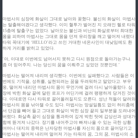
마법사의 심장에 화살이 그대로 날아와 꽂혔다. 불신의 화살이. 마법사
는 탈출해야겠다고 생각했다. 이미 혈투가 벌어진 지 오래인 헬로 타워
15층에 탈출구는 없었다. 날아오는 불신과 비난의 화살로부터 최대한
몸을 피하며 마법사는 그대로 몸을 던져 유리창을 깨고 떨어져 내렸다.
타워 꼭대기에 ‘HELLO’라고 쓰인 거대한 네온사인이 대낮임에도 환
하게 거리를 밝히고 있었다.
‘아, 이대로 이번에도 넘어서지 못하고 다시 원점으로 돌아가는구나.
좀 더 믿어주지. 나는 당신의 꿈을 이뤄주고 싶었던 것뿐인데.’
마법사는 떨어져 내리며 생각했다. 이번에도 실패했다고. 사람들은 이
번에도 기적을, 성취를, 실현되려는 꿈을 두려워하고 말았다고. 부우
웅, 떨어져 내리던 마법사의 몸이 무언가에 걸려 다시 날아올랐다. 심
장에 박힌 화살 끝에 달린 로프가 어딘가에 걸려 팽팽하게 당겨진 것이
다. 이대로면 다시 타워로 끌어올려질지도 모른다. 성난 적들이 달려와
마법사의 몸을 낚아챌 수도 있다. 마법사는 망설일틈도 없이 허리춤에
서 단검을 빼어 들고 그대로 화살이 박힌 심장 끝의 일부분을 도려내어
버렸다. 화살촉 끝이 심장을 통과하여 깊게 박힌 탓에 갑상선과 성대가
함께 뜯겨져 나갔다. 장기를 내어주고야 빠져나올 수 있는 극한 상황.
어머니 대지의 중력은 난자당한 마법사를 자신의 품으로 끌어당기고
마법사는 떨어져 내리며 멀어져 가는 타워의 꿈, 그의 꿈, 마법사의 소