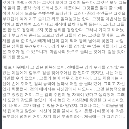
것이다. 마법사에게는 그것이 보이고 그것이 들린다. 그것은 모두 그들
의 말과 글, 생각 속에 드러나 있기 때문이다. 그것들은 말과 글 속에
섞여 세상에 모습을 쭈뼛쭈뼛 드러낸다. 그러나 꿈의 주인들은 그것을
부끄럽게 여겨 자꾸 숨기고 뒤로 밀쳐놓고는 한다. 그것을 마법사는 탐
색하고 발견하여 끄집어내고 세상에 펼쳐내도록 돕는다. 그리고 그들
은 한 번도 경험해 보지 못한 성취를 경험한다. 그러나 가지고 태어났
으나 부끄러워 존재도 모르고 있던 그들의 검은, 그것을 찾아준, 그 존
재를 밝혀 준 마법사에게 배신의 칼이 되어 등에 날아와 꽂힌다. 사람
들은 성취를 두려워하니까. 검의 무게를 감당할 수 없는 이들에게 그것
은 저주가 될 수 있으니까. 마법사의 탓으로 돌리는 것이다. 검을 찾아
준 죄를 물으며.
‘헬로 타워에서 그 일은 반복되었어. 선배들은 검의 무게를 감당할 수
없는 이들에게 함부로 검을 찾아주어선 안 된다고 했지만, 나는 매번
외면할 수가 없었어. 그들의 눈이 너무 간절하니까. 그도 처음에는 자
신에 손에 쥐어진 검의 능력에 놀라서 어쩔 줄 몰라 했어. 그리고 자신
있게 휘둘렀지. 검의 에너지는 자신감에서 나오니까. 그걸 본능적으로
알고 있었던 거야. 그는 검의 주인이 될 자격이 있다고 생각했어. 그래
서 도전의 강도를 높였지. 아니 높인 건 자신감에 충만한 그 자신이었
어. 나 역시 그가 해낼 수 있을 거라 믿었지. 그러나 그는 두려움을 덥
석 집어먹고 말았어. 자신의 꿈을 끝까지 믿지 못했기 때문이야. 작은
돌부리에 넘어진 거야. 자기 확신 부족이라는. 처음에는 다 그런건데..
‘