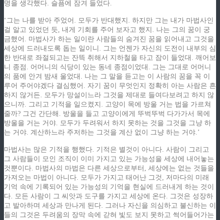
명을 생각했다. 슬픔에 잠겨 들었다.
‘그는 나를 받아 주었어. 모두가 반대했지. 하지만 그는 내가 마법사인
걸 알고 있었던 듯, 내게 기회를 주어 보자고 했지. 나는 그의 꿈이 궁
금했어. 마법사가 하는 일이란 사람들의 숨겨진 꿈을 읽어내고 그것을
세상에 드러내도록 돕는 일이니. 그는 언젠가 자신의 도전이 내부의 심
한 반대로 좌절되고는 잔뜩 취해서 지하철을 타고 잠이 들었대. 깨어보
니 종점. 어머니의 식당이 있는 동네 종점이었대. 그는 그대로 어머니
의 품에 안겨 밤새 울었대. 나는 그 말을 듣고는 이 사람의 꿈을 꼭 이
루어 주어야겠다 결심했어. 자기 꿈이 무엇인지 정확히 아는 사람은 흔
하지 않거든. 모두가 망설이느라 그것을 제대로 들여다보려고 하지 않
으니까. 그리고 기적을 일으켰지. 고양이 목에 방울 거는 법을 가르쳐
줄까? 그건 간단해. 방울을 들고 고양이에게 뚜벅뚜벅 다가가서 목에
방울을 거는 거야. 모두가 두려워서 하지 못하는 것을 그것을 그냥 하
는 거야. 계산하느라 주저하는 그것을 계산 없이 그냥 하는 거야.’
마법사는 많은 기적을 행했다. 기적은 별것이 아니다. 사람이 그리고
그 사람들이 모인 조직이 이미 가지고 있는 가능성을 세상에 내어놓는
것뿐이다. 마법사의 마법은 다른 세상으로부터, 세상에는 없는 것들을
가져오는 마법이 아니다. 모두가 가지고 태어난 그것, 저마다의 미래
기억 속에 기록되어 있는 가능성의 기억을 현실에 드러내게 하는 것이
다. 모든 사람이 그 씨앗과 도구를 가지고 세상에 온다. 그것은 성장하
고 발아하며 세상과 만나게 된다. 그러나 자신을 의심하고 불신하는 이
들의 그것은 두려움의 장막 속에 갇혀 빛도 보지 못하고 썩어들어가는