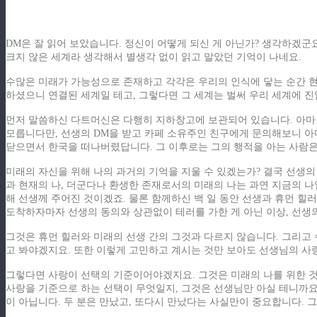
DM은 잘 읽어 보았습니다. 정신이 어떻게 되신 게 아닌가? 생각하겠군
크지 않은 세계라 생각해서 별생각 없이 읽고 말았던 기억이 나네요.
수많은 미래가 가능성으로 존재하고 각각은 우리의 인식에 닿는 순간 현실
하셨으니 연결된 세계일 테고, 그렇다면 그 세계는 벌써 우리 세계에 진
먼저 말씀하신 다트머신은 다행히 지하창고에 보관되어 있습니다. 아마도
모릅니다만, 선생의 DM을 받고 카페 소유주인 친구에게 문의해보니 아
닫으면서 한국을 떠나버렸답니다. 그 이후로는 그의 행적을 아는 사람은
미래의 자신을 위해 나의 과거의 기억을 지울 수 있겠는가? 결국 선생의 
과 현재의 나, 더군다나 환생한 존재로서의 미래의 나는 과연 지금의 나
해 선생께 주어진 것이겠죠. 물론 함께하신 백 일 동안 선생과 휴먼 힐
도착하자마자 선생의 동의와 상관없이 테러를 가한 게 아닌 이상, 선생의
그것은 휴먼 힐러와 미래의 선생 간의 그것과 다르지 않습니다. 그리고
고 봐야겠지요. 또한 이렇게 고민하고 계시는 것만 보아도 선생님의 사
그렇다면 사랑이 선택의 기준이어야겠지요. 그것은 미래의 나를 위한 것이
사랑을 기준으로 하는 선택이 무엇일지, 그것은 선생님만 아실 테니까요
이 아닙니다. 두 분은 만났고, 또다시 만났다는 사실만이 중요합니다. 