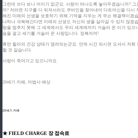
그런데 쓰다 보니 어이가 없군요. 사랑이 떠나도록 놓아두겠습니까? 그
까? 저라면 지구를 다 뒤져서라도 쿠바인을 찾아내어 다트머신을 다시 작
해진 미래의 선생을 보호하기 위해 기억을 지우는 게 무슨 해결책이겠습니
나하나 극복해간다면 미래의 선생도 자신의 생을 살아갈 수 있지 않겠습
랑을 멈추지 못해 그 세계에서도 우리 세계에까지 거슬러 온 이가 있으니
숨을 걸고 세기를 거슬러 온 사랑입니다. 정복자여!
휴먼 힐러의 건강 상태가 염려되는군요. 언제 시간 되시면 오셔서 저희
할 것 같습니다.
사랑이 죽어가고 있으니까요.
20세기 카페,
마법사 배상
ziphd.net
ziphd.net
ziphd.net
ziphd.net
20세기 카페
★ FIELD CHARGE 장 접속료