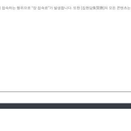
ield)”에 접속하는 행위므로 “장 접속료”가 발생합니다. 또한 [집현담集賢膽]의 모든 