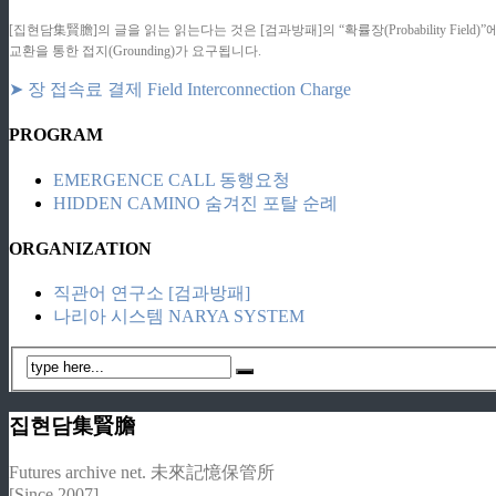
[집현담集賢膽]의 글을 읽는 읽는다는 것은 [검과방패]의 “확률장(Probability F
교환을 통한 접지(Grounding)가 요구됩니다.
➤ 장 접속료 결제 Field Interconnection Charge
PROGRAM
EMERGENCE CALL 동행요청
HIDDEN CAMINO 숨겨진 포탈 순례
ORGANIZATION
직관어 연구소 [검과방패]
나리아 시스템 NARYA SYSTEM
집현담集賢膽
Futures archive net. 未來記憶保管所
[Since 2007]