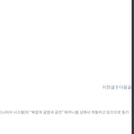
이전글
ㅣ
다음글
콘텐츠는 [나리아 시스템]의 “복잡계 공명과 공진” 메커니즘 상에서 작동하고 있으므로 등가