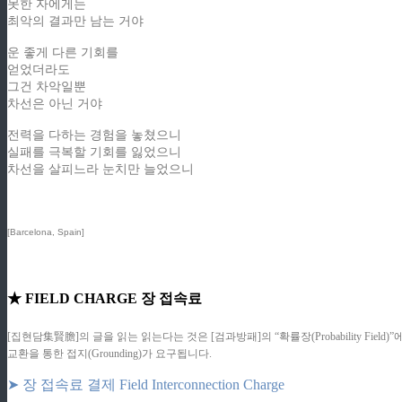
못한 자에게는
최악의 결과만 남는 거야
운 좋게 다른 기회를
얻었더라도
그건 차악일뿐
차선은 아닌 거야
전력을 다하는 경험을 놓쳤으니
실패를 극복할 기회를 잃었으니
차선을 살피느라 눈치만 늘었으니
[Barcelona, Spain]
★ FIELD CHARGE 장 접속료
[집현담集賢膽]의 글을 읽는 읽는다는 것은 [검과방패]의 “확률장(Probability F
교환을 통한 접지(Grounding)가 요구됩니다.
➤ 장 접속료 결제 Field Interconnection Charge