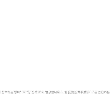
ield)”에 접속하는 행위므로 “장 접속료”가 발생합니다. 또한 [집현담集賢膽]의 모든 