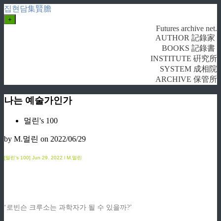
집현담集賢膽
+
Futures archive net.
AUTHOR 記錄家
BOOKS 記錄書
INSTITUTE 硏究所
SYSTEM 成相院
ARCHIVE 保管所
나는 예술가인가
멀린's 100
by M.멀린
on 2022/06/29
[멀린’s 100]
Jun 29
. 2022 l
M.멀린
‘로빈슨 크루소는 과학자가 될 수 있을까?’