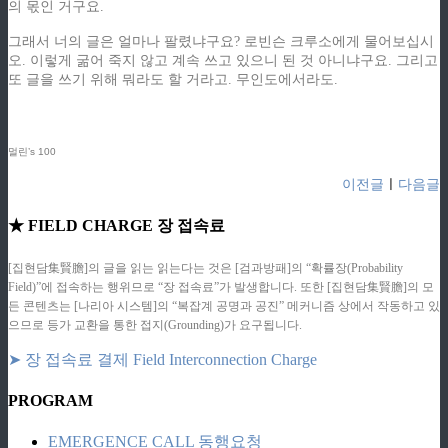
의 몫인 거구요.
그래서 너의 글은 얼마나 팔렸냐구요? 로빈슨 크루소에게 물어보십시
오. 이렇게 굶어 죽지 않고 계속 쓰고 있으니 된 것 아니냐구요. 그리고
또 글을 쓰기 위해 뭐라도 할 거라고. 무인도에서라도.
ziphd.net
ziphd.net
멀린’s 100
이전글
ㅣ
다음글
★ FIELD CHARGE 장 접속료
[집현담集賢膽]의 글을 읽는 읽는다는 것은 [검과방패]의 “확률장(Probability
Field)”에 접속하는 행위므로 “장 접속료”가 발생합니다. 또한 [집현담集賢膽]의 모
든 콘텐츠는 [나리아 시스템]의 “복잡계 공명과 공진” 메커니즘 상에서 작동하고 있
으므로 등가 교환을 통한 접지(Grounding)가 요구됩니다.
➤ 장 접속료 결제 Field Interconnection Charge
PROGRAM
EMERGENCE CALL 동행요청