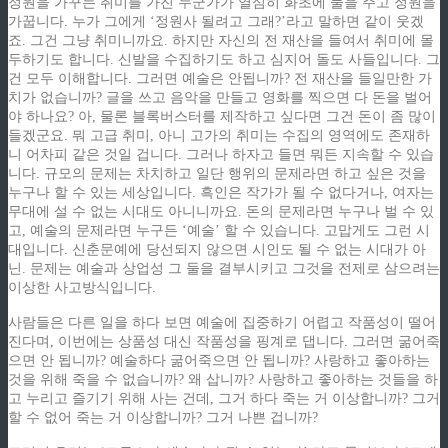
정원을 가꾸는 취미를 가진 누군가가 열심히 화초에 물을 주고 정원을
가꿉니다. 누가 그에게 ‘정원사 될려고 그래?’라고 말하면 같이 웃겠
죠. 그건 그냥 취미니까요. 하지만 자신의 전 재산을 들여서 취미에 몰
두하기도 합니다. 신발을 수집하기도 하고 심지어 돌도 사들입니다. 그
건 모두 이해합니다. 그러면 예술은 안됩니까? 전 재산을 들일만한 가
치가 없습니까? 글을 쓰고 음악을 만들고 영화를 찍으면 다 돈을 벌어
야 하나요? 아, 물론 블록버스터를 제작하고 싶다면 그건 돈이 좀 많이
들겠군요. 뭐 고급 취미, 아니 고가의 취미는 수집의 영역에도 존재하
니 어차피 같은 것일 겁니다. 그러나 하자고 들면 뭐든 지속할 수 있습
니다. 규모의 문제는 차치하고 일단 행위의 문제라면 하고 싶은 것을
누구나 할 수 있는 세상입니다. 흑인은 작가가 될 수 없다거나, 여자는
무대에 설 수 없는 시대도 아니니까요. 돈의 문제라면 누구나 벌 수 있
고, 예술의 문제라면 누구든 ‘예술’ 할 수 있습니다. 고맙게도 그런 시
대입니다. 신춘문예에 당선되지 않으면 시인도 될 수 없는 시대가 아
닌. 문제는 예술과 상업성 그 둘을 결부시키고 그것을 전제로 삼으려는
이상한 사고방식입니다.
사람들은 다른 일을 하다 보면 예술에 집중하기 어렵고 작품성이 떨어
진다며, 이번에는 상품성 대신 작품성을 핑계로 댑니다. 그러면 굶어죽
으면 안 됩니까? 예술하다 굶어죽으면 안 됩니까? 사랑하고 좋아하는
것을 위해 죽을 수 없습니까? 왜 삽니까? 사랑하고 좋아하는 것들을 하
고 누리고 즐기기 위해 사는 건데, 그거 하다 죽는 거 이상합니까? 그거
할 수 없어 죽는 거 이상합니까? 그거 나쁜 겁니까?