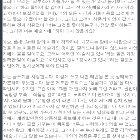
그러니 우리는 ‘크루소가 예술가가 될 수 있는가’ 라고 묻기보다 ‘그게
좋으니?’ 하고 물어야 할 겁니다. 그게 전 재산(예술가의 전 재산이라
고 해봐야 보잘것없을 테니), 너의 모든 시간과 기회비용을 그것에 쏟
아도 좋으니? 물어야 할 겁니다. 그리고 그것이 상품성이 없어 팔리지
못하는 것과 상관없이 ‘너는 그것을 좋아하는구나, 정말 좋아하는구
나. 그러면 너는 예술가네.’ 하면 되지 않을까요?
예술, 藝術, Art란 말의 어원이 경작하다, 가꾼다는 말에서 나왔으니 그
것을 하는 이들은 다 예술가인 것이죠. 팔리느냐 팔리지 않느냐는 사업
가에게 물을 일이구요. 그러니 어쩌면 ‘예술하고 있네’라는 말은 가장
정확한 말이 아닐까요. ‘사업하고 있니? 장사하고 있니?’라는 질문은
사업에게, 장사꾼에게 해야 합니다.
나는 글쓰기를 사랑합니다. 이렇게 쓰고 나면 쾌변을 본 듯 상쾌하고
가뿐하며 뿌듯합니다. 물론 저조한 조회수는 ‘상품가치 없음’을 다시
확인시켜 주지만, 그건 아직 1%를 다 만나지 못해 그런 거라고, 원인이
‘독창성 부족’, ‘작품성 결여’라면 더 노력하고 더 연마해야 할 것이고,
‘시대와의 불화’, ‘유행성 결여’라면 그 1%는 여러 세대에 걸쳐 있을
수 있으니 때가 이르기까지 잘 보전하면 된다고 생각합니다. 아니어도
할 수 없구요. 정원 가꾸기가 취미인 모든 사람이 입장료를 받고 관람
객에게 개방할만큼의 상품성을 확보해야 하는 것은 아닐 테니까요. 그
러나 이렇게 글을 가꾸는 이 행위를 너무도 사랑하기에 멈출 수 없고,
계속해왔고, 계속해갈 거라고. 그러니 나는 누가 뭐래도 글을 경작하는
‘예술가’라고 말할 수 있습니다. 타인의 검증은 무인도를 찾아낼 대중