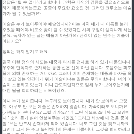
정답은 ‘될 수 없다’라고 합니다. 과학은 타인의 검증을 필요조건으로
하기 때문이라는군요. 공증이 주요한 요소인 것. 그러면 크루소는 예술
가가 될 수 있을까요?
예술은 누가 보아주어야 예술입니까? 이는 마치 네가 내 이름을 불러
주었을 때에야 비로소 꽃이 될 수 있었다던 시의 구절이 생각나게 하는
군요. 독자가 없는 글은 예술이 아닌가요? 관객이 없는 연주는 예술이
아닌가요?
정의는 하지 말기로 해요.
결국 이런 정의의 시도는 대중과 타자를 전제로 하기 있기 때문입니다.
우주에 단독자로 존재하는 동안 신은 신이 아닌 겁니다. 조물주는 피조
물에 의해 존재하는 거니까요. 그러니 이미 존재하는 대중과 타자들 속
에 살고 있는 인간에게 뭐가 예술이냐는 질문은 무의미합니다. 너의 예
술이 소통되고 있는가. 아니 단도직입적으로 말해 누가 보아주는가에
대한 답을 회피하려는 시도이겠죠.
아니 누가 보아줍니다. 누구라도 보아줍니다. 내가 안 보여줘서 그렇
지. 아무도 안 보는 예술은 존재하지 않습니다. 가족이라도 보니까요.
(가족도 안 본다구요? 그럴 리가요? ‘너 그딴 식으로 쓰니까 그 모양이
지.’ 소리 듣기 싫어 안보여주는 거겠죠.) 그리고 세상에 내 것을 좋아
할 1%는 반드시 존재하게 되어 있습니다. 너도 그런 것을 찾으니까요.
그런데 그게 돈 주고 볼만하냐의 문제는 다릅니다. 그것을 회피하려고