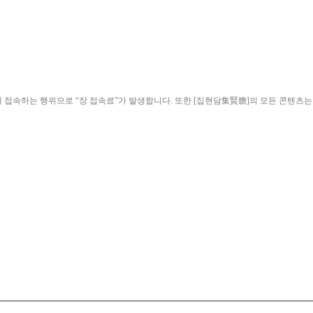
ield)”에 접속하는 행위므로 “장 접속료”가 발생합니다. 또한 [집현담集賢膽]의 모든 