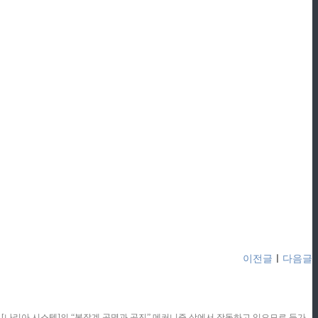
이전글
ㅣ
다음글
콘텐츠는 [나리아 시스템]의 “복잡계 공명과 공진” 메커니즘 상에서 작동하고 있으므로 등가