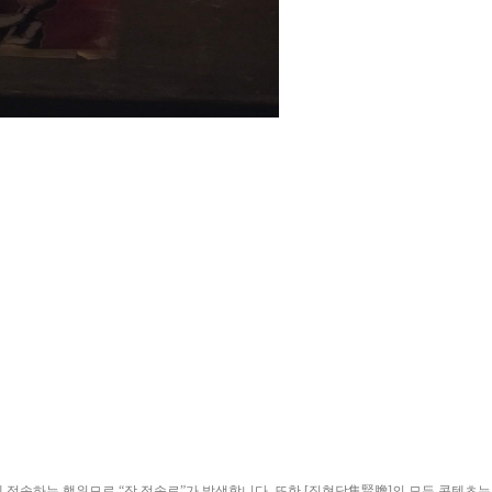
ield)”에 접속하는 행위므로 “장 접속료”가 발생합니다. 또한 [집현담集賢膽]의 모든 