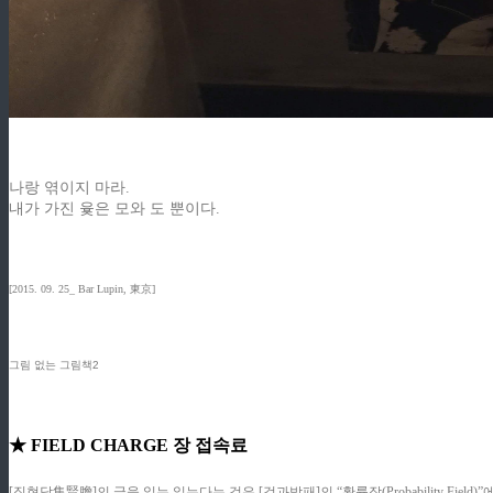
나랑 엮이지 마라.
내가 가진 윷은 모와 도 뿐이다.
[2015. 09. 25_ Bar Lupin, 東京]
그림 없는 그림책2
★ FIELD CHARGE 장 접속료
[집현담集賢膽]의 글을 읽는 읽는다는 것은 [검과방패]의 “확률장(Probability F