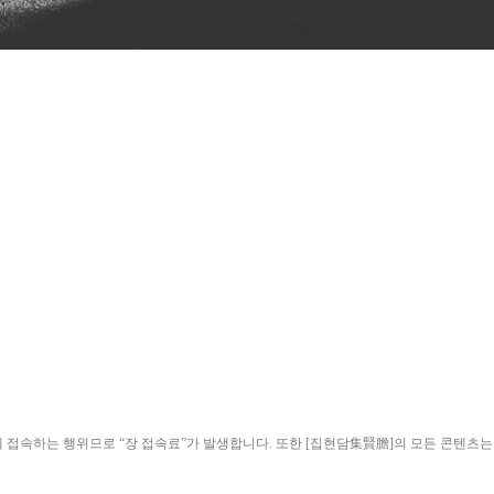
ield)”에 접속하는 행위므로 “장 접속료”가 발생합니다. 또한 [집현담集賢膽]의 모든 