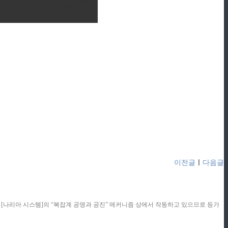
이전글
ㅣ
다음글
콘텐츠는 [나리아 시스템]의 “복잡계 공명과 공진” 메커니즘 상에서 작동하고 있으므로 등가