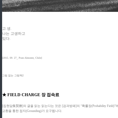
고.생.
나는 고생하고
있다.
[2015. 09. 27_ Pozo Almonte, Chile]
그림 없는 그림책2
★ FIELD CHARGE 장 접속료
[집현담集賢膽]의 글을 읽는 읽는다는 것은 [검과방패]의 “확률장(Probability F
교환을 통한 접지(Grounding)가 요구됩니다.