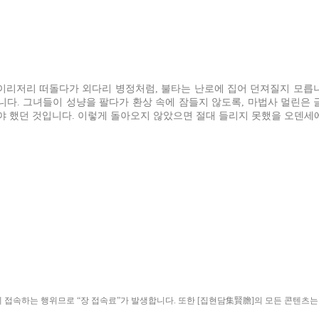
이리저리 떠돌다가 외다리 병정처럼, 불타는 난로에 집어 던져질지 모릅
니다. 그녀들이 성냥을 팔다가 환상 속에 잠들지 않도록, 마법사 멀린은 
 했던 것입니다. 이렇게 돌아오지 않았으면 절대 들리지 못했을 오덴세에
ield)”에 접속하는 행위므로 “장 접속료”가 발생합니다. 또한 [집현담集賢膽]의 모든 