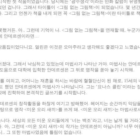
시작한 첫 작품이었습니다. 당시에는 ‘광수생각’이라는 만화 칼럼이 유명
썼던 겁니다. 그래서 타이틀이 <그림 없는 그림책>이 되었습니다. 몇 년
 그리고 언젠가 책을 내게 되면 꼭 <그림 없는 그림책>이란 타이틀로 
했거든. 아.. 그런데 기억이 나. <그림 없는 그림책>을 연재할 때, 누군
런데 안데르센이라면…
의 작품집이었다니요. 멀린은 이것은 오마주라고 생각해도 좋겠다고 느꼈습
졌대. 그래서 낙심하고 있었는데 마법사가 나타난 거야. 마법사는 안데르
 도움으로 대학에 입학한 안데르센은 그 뒤로 명작을 쏟아 놓기 시작해.
 여의고, 어머니는 재혼을 하시는 바람에 혈혈단신이 된 채로, 15세의
도 했던 안데르센에게 마법사가 나타납니다. 그는 ‘요나스 콜린’이라는 
대학에 진학하여 본격적인 글쓰기를 시작합니다.
안데르센의 창작활동을 하찮게 여기고 방해했어. 헤어지는 순간까지 악담을
으로 명작 <미운 오리 새끼>를 쓰게 돼. <미운 오리 새끼>는 마법사로
니다. 세상의 모든 미운 오리들에게 ‘너는 백조’라고, 너는 날게 될 거
. 아, 그런데 <미운 오리 새끼>의 작가는 안데르센이 아닙니까? 너무 
. 그 또한 마법사였음에 틀림이 없습니다.