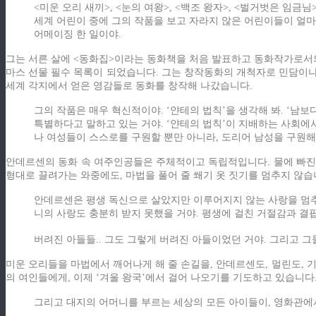
<미운 오리 새끼>, <눈의 여왕>, <백조 왕자>, <벌거벗은 임금
세계 어린이 중에 그의 작품을 보고 자라지 않은 어린이들이 얼마
어메이징 한 일이야.
그는 서른 살에 <동화집>이라는 동화책을 처음 발표하고 동화작가로서의 
마스 선물 필수 목록이 되었습니다. 그는 창작동화의 개척자로 민담이나
세계 각지에서 얻은 영감들로 동화를 창작해 나갔습니다.
그의 작품은 매우 혁신적이야. ‘얀테의 법칙’을 생각해 봐. ‘남
특별하다고 말하고 있는 거야. ‘얀테의 법칙’이 지배하는 사회에
나 여성들이 스스로를 구원할 뿐만 아니라, 도리어 남성을 구원해
안데르센의 동화 속 여주인공들은 주체적이고 독립적입니다. 물에 빠진 왕
형대로 끌려가는 와중에도, 마법을 풀어 줄 쐐기 옷 짓기를 멈추지 않
안데르센은 평생 독신으로 살았지만 이루어지지 않는 사랑을 멈추
니의 사랑도 충분히 받지 못했을 거야. 평생에 걸친 거절감과 결
버려진 아들들.. 그도 그렇게 버려진 아들이었던 거야. 그리고 
미운 오리들을 마법에서 깨어나게 해 줄 손길을, 안데르센도, 멀린도, 
의 여인들에게, 이제 ‘겨울 왕국’에서 걸어 나오기를 기도하고 있습니다
그리고 대지의 어머니를 부르는 세상의 모든 아이들이, 영화관에서