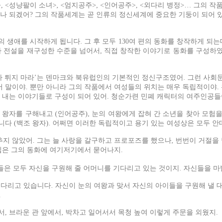
님>, <성냥팔이 소녀>, <엄지공주>, <인어공주>, <외다리 병정>… 그의 
나 되겠어? 그의 작품세계는 곧 인류의 정신세계에 중요한 기둥이 되어 있
생애를 시작하게 됩니다. 그 후 모두 130여 편의 동화를 창작하게 되
 전설을 재구성한 수준을 넘어서, 직접 창작한 이야기로 동화를 구성하였
보다 튀지 마라’는 덴마크와 북유럽인의 기본적인 정신구조였어. 그런 사회문
서 말이야. 뿐만 아니라 그의 작품에서 여성들의 위치는 매우 독립적이야.
 내는 이야기들로 구성이 되어 있어. 청순가련 민폐 캐릭터의 여주인공들
자를 구해내고 (인어공주), 눈의 여왕에게 잡혀 간 소년을 찾아 모험을 
습니다 (백조 왕자). 어쩌면 이러한 독립적이고 용기 있는 여성상은 모두
지 않았어. 그는 늘 사랑을 갈구하고 프로포즈를 했으나, 번번이 거절을 
핍은 그의 동화에 여기저기에서 묻어나지.
그들은 모두 자신을 구원해 줄 어머니를 기다리고 있는 것이지. 자신들을 마
기다리고 있습니다. 자신이 눈의 여왕과 맞서 자신의 아이들을 구원해 낼 
.
, 브라운 관 앞에서, 박차고 일어서서 목청 높여 이렇게 주문을 외웠지.