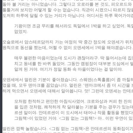
돌아 볼 거리는 아니었습니다. 그렇다고 오로라를 본 것도, 피오르드와
툴툴거려 보지만 어떻게 할 수는 없습니다. 직관이 시켰으니 따르지 않
도저히 하루에 달릴 수 있는 거리가 아닙니다. 어디서든 하루 묵어가야
기왕이면 조금 무리를 해서라도 독일에서 1박을 하고 싶었어. 독일
없었지.
오슬로에서 암스테르담까지 가는 여정의 딱 중간 정도에 오덴세가 위치해
원칙으로 동선을 짰는데, 어쩔 수 없이 오덴세에서 1박을 해야겠습니다.
매우 불편한 마음이었는데 도시가 괜찮더라구. 딱 들어서는데 집들
치고 동네를 한 바퀴 돌았어. 그동안 캠핑장이 대부분 도심에서 
알게 된 거야. 여기가 정말 동화 속 마을이었다는 걸 말이야.
오덴세에서 멀린은 기분이 좋아졌습니다. 스웨덴(스톡홀름)이 좀 까칠하
었을 때, 모두 덴마크를 꼽았습니다. 멀린은 ‘덴마크에서 좀 더 시간을
하게 먹으면서 오덴세에 대해서 알아봅니다. 앗! 그런데 오덴세는 안데
모처럼 한적하고 편안한 아침식사였어. 크로와상과 커피 한 잔의
을 입은 것처럼, 쾌적하게 착 달라붙는 기분을 주는 경우가 있는데
르센 말이야. 안데르센이 이 도시에서 태어나 작품 활동을 했었다
그림책>이 있었던 거야. <그림 없는 그림책!> 아.. 이런 우연이 
멀린은 깜짝 놀랐습니다. <그림 없는 그림책>은 안데르센의 동화집이기