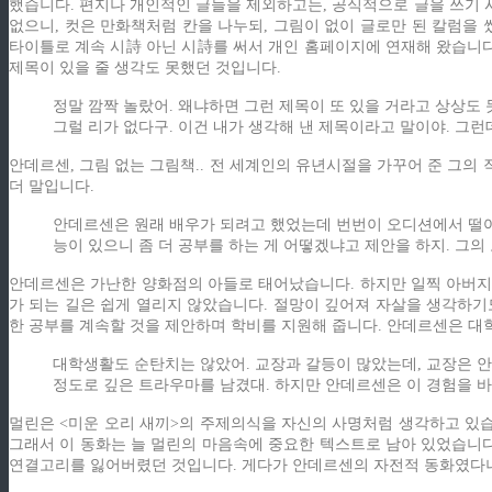
했습니다. 편지나 개인적인 글들을 제외하고는, 공식적으로 글을 쓰기 
없으니, 컷은 만화책처럼 칸을 나누되, 그림이 없이 글로만 된 칼럼을 
타이틀로 계속 시詩 아닌 시詩를 써서 개인 홈페이지에 연재해 왔습니다.
제목이 있을 줄 생각도 못했던 것입니다.
정말 깜짝 놀랐어. 왜냐하면 그런 제목이 또 있을 거라고 상상도 못
그럴 리가 없다구. 이건 내가 생각해 낸 제목이라고 말이야. 그
안데르센, 그림 없는 그림책.. 전 세계인의 유년시절을 가꾸어 준 그
더 말입니다.
안데르센은 원래 배우가 되려고 했었는데 번번이 오디션에서 떨어
능이 있으니 좀 더 공부를 하는 게 어떻겠냐고 제안을 하지. 그의
안데르센은 가난한 양화점의 아들로 태어났습니다. 하지만 일찍 아버지를
가 되는 길은 쉽게 열리지 않았습니다. 절망이 깊어져 자살을 생각하기
한 공부를 계속할 것을 제안하며 학비를 지원해 줍니다. 안데르센은 
대학생활도 순탄치는 않았어. 교장과 갈등이 많았는데, 교장은 
정도로 깊은 트라우마를 남겼대. 하지만 안데르센은 이 경험을 바탕
멀린은 <미운 오리 새끼>의 주제의식을 자신의 사명처럼 생각하고 있습
그래서 이 동화는 늘 멀린의 마음속에 중요한 텍스트로 남아 있었습니다
연결고리를 잃어버렸던 것입니다. 게다가 안데르센의 자전적 동화였다니.