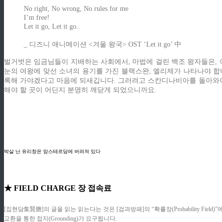
No right, No wrong, No rules for me
I’m free!
Let it go, Let it go..
_ 디즈니 애니메이션 <겨울 왕국> OST ‘Let it go’ 中
벌거벗은 임금님들이 지배하는 사회에서, 마법에 걸린 백조 왕자들은, 
눈의 여왕에 맞선 소녀의 용기를 가진 블랙스완, 엘리제가 나타나야 합
록해 가야겠다고 마음에 되새깁니다. 그러려고 스칸디나비아를 돌아와야
해야 할 곳이 어딘지 분명히 깨닫게 되었으니까요.
ziphd.net
ziphd.net
ziphd.net
ziphd.net
박살 난 유리창은 암스테르담에 버려져 있다
★ FIELD CHARGE 장 접속료
[집현담集賢膽]의 글을 읽는 읽는다는 것은 [검과방패]의 “확률장(Probability F
교환을 통한 접지(Grounding)가 요구됩니다.