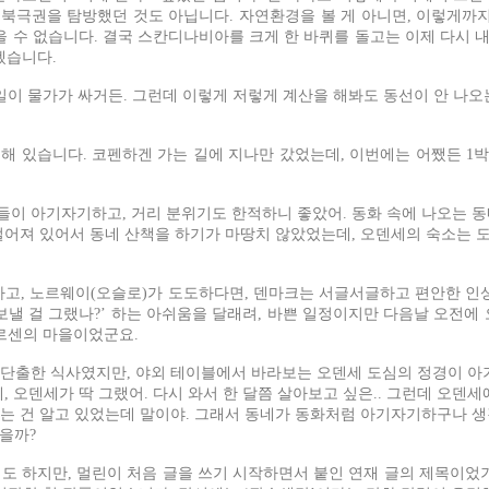
 북극권을 탐방했던 것도 아닙니다. 자연환경을 볼 게 아니면, 이렇게까
을 수 없습니다. 결국 스칸디나비아를 크게 한 바퀴를 돌고는 이제 다시
겠습니다.
이 물가가 싸거든. 그런데 이렇게 저렇게 계산을 해봐도 동선이 안 나오는
 있습니다. 코펜하겐 가는 길에 지나만 갔었는데, 이번에는 어쨌든 1박
이 아기자기하고, 거리 분위기도 한적하니 좋았어. 동화 속에 나오는 동
떨어져 있어서 동네 산책을 하기가 마땅치 않았었는데, 오덴세의 숙소는 도심
고, 노르웨이(오슬로)가 도도하다면, 덴마크는 서글서글하고 편안한 인
 보낼 걸 그랬나?’ 하는 아쉬움을 달래려, 바쁜 일정이지만 다음날 오전
르센의 마을이었군요.
 단출한 식사였지만, 야외 테이블에서 바라보는 오덴세 도심의 정경이 아기
, 오덴세가 딱 그랬어. 다시 와서 한 달쯤 살아보고 싶은.. 그런데 오덴
는 건 알고 있었는데 말이야. 그래서 동네가 동화처럼 아기자기하구나 생
있을까?
도 하지만, 멀린이 처음 글을 쓰기 시작하면서 붙인 연재 글의 제목이었기