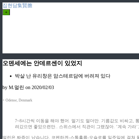
집현담集賢膽
+
오덴세에는 안데르센이 있었지
박살 난 유리창은 암스테르담에 버려져 있다
by M.멀린
on 2020/02/03
+ Odense, Denmark
7~8시간씩 이동을 해야 했어. 멀기도 멀더만. 기름값도 비싸고
려갔으면 좋았으련만.. 스위스에서 직관이 그랬잖아. ‘계속 가라’고
멀린은 짜증이 났습니다. 코펜하겐-스톡홀름-오슬로를 일주일에 걸쳐 돌