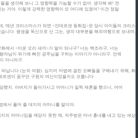
작품들을 생각해 보니 그 영향력을 가늠할 수가 없어. 생각해 봐! 전
는 거야. 이렇게 강력한 영향력이 또 어디에 있겠어? 이건 정말
는데, 매년 크리스마스가 되면 <안데르센 동화집>은 당시 아이들의 크리스
습니다. 평생을 독신으로 산 그는, 생의 대부분을 해외여행으로 보내며,
화에서 <미운 오리 새끼>가 말이 되냐구? 너는 백조라구, 너는
 왕자님이 위기에 빠진 공주님을 구하는 이야기가 아니라구. 언제
이 아니라구.
떠납니다 (눈의 여왕). 심지어 마법에 걸린 오빠들을 구해내기 위해, 화
 안데르센이 꿈꾸던 구원의 여신이었을지도 모릅니다.
당했지. 아버지가 돌아가시고 어머니가 일찍 재혼을 했으니, 어머
법에서 풀어 줄 대지의 어머니를 말이야.
대지의 어머니임을 깨닫지 못한 채, 저주받은 마녀 흉내를 내고 있는 세상