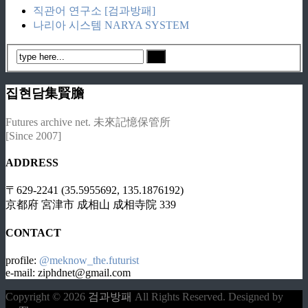
직관어 연구소 [검과방패]
나리아 시스템 NARYA SYSTEM
집현담集賢膽
Futures archive net. 未來記憶保管所
[Since 2007]
ADDRESS
〒629-2241 (35.5955692, 135.1876192)
京都府 宮津市 成相山 成相寺院 339
CONTACT
profile:
@meknow_the.futurist
e-mail: ziphdnet@gmail.com
Copyright © 2026
검과방패
All Rights Reserved.
Designed by