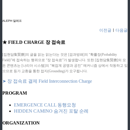
ziphd.net
ziphd.net
ALEPH 알레프
이전글
ㅣ
다음글
★ FIELD CHARGE 장 접속료
[집현담集賢膽]의 글을 읽는 읽는다는 것은 [검과방패]의 “확률장(Probability
Field)”에 접속하는 행위므로 “장 접속료”가 발생합니다. 또한 [집현담集賢膽]의 모
든 콘텐츠는 [나리아 시스템]의 “복잡계 공명과 공진” 메커니즘 상에서 작동하고 있
으므로 등가 교환을 통한 접지(Grounding)가 요구됩니다.
➤ 장 접속료 결제 Field Interconnection Charge
PROGRAM
EMERGENCE CALL 동행요청
HIDDEN CAMINO 숨겨진 포탈 순례
ORGANIZATION