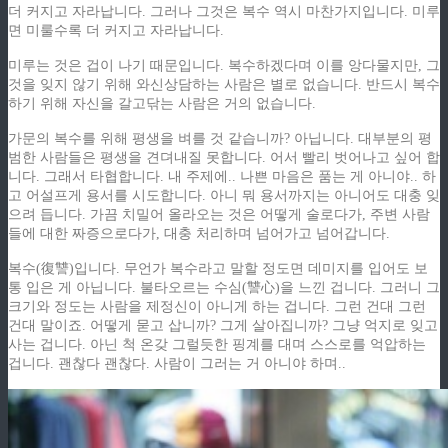
더 커지고 자라납니다. 그러나 그것은 복수 역시 마찬가지입니다. 미루
면 미룰수록 더 커지고 자라납니다.
미루는 것은 겁이 나기 때문입니다. 복수하겠다며 이를 앙다물지만, 그
것을 잊지 않기 위해 와신상담하는 사람은 별로 없습니다. 반드시 복수
하기 위해 자신을 갈고닦는 사람은 거의 없습니다.
가문의 복수를 위해 평생을 벼를 것 같습니까? 아닙니다. 대부분의 평
범한 사람들은 평생을 견뎌내질 못합니다. 어서 빨리 벗어나고 싶어 합
니다. 그래서 타협합니다. 내 주제에.. 나쁜 마음은 품는 게 아니야.. 하
고 어설프게 용서를 시도합니다. 아니 뭐 용서까지는 아니어도 대충 잊
으려 듭니다. 가끔 치밀어 올라오는 것은 어떻게 술로다가, 주변 사람
들에 대한 짜증으로다가, 대충 처리하며 넘어가고 넘어갑니다.
복수(復讐)입니다. 무언가 복수라고 말할 정도면 데미지를 입어도 보
통 입은 게 아닙니다. 불타오르는 수심(讐心)을 느낀 겁니다. 그러니 그
크기와 정도는 사람을 제정신이 아니게 하는 겁니다. 그런 건대 그런
건대 말이죠. 어떻게 묻고 삽니까? 그게 살아집니까? 그냥 억지로 잊고
사는 겁니다. 아닌 척 온갖 그럴듯한 핑계를 대며 스스로를 억압하는
겁니다. 괜찮다 괜찮다. 사람이 그러는 거 아니야 하며..