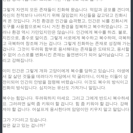
그렇게 자연의 모든 존재들이 진화해 왔습니다. 억압과 공포를 견디며,
자신의 천적보다 나아지기 위해 끊임없이 자신들을 갈고닦고 진화시
켜 온 것입니다. 거친 환경은 인간을 습격했고, 인간은 뇌를 진화시켜
도구를 사용함으로써 다시 거친 환경을 정복하고 복수하였습니다. 그
러나 환경 역시 가만있지만은 않습니다. 인간에게 복수를 하죠. 불로,
지진으로, 홍수로 말이죠. 그렇게 서로에게 복수하고 복수하며, 극복하
고 극복하며 창조해 가는 겁니다. 그렇게 진화하는 존재로 성장해 가는
겁니다. 그것이 두려워 함부로 용서해대는 존재들은 도태되고, 용서할
수 없어 스스로를 변화시킨 존재는 돌연변이가 되어 살아남습니다. 그
리고 강해집니다.
이미 인간은 그렇게 개와 고양이에게 복수를 당하고 있습니다. 야생에
서 잘 살던 것들을 데려다가 마당에서 막 굴리더니, 이제는 이들이 상
전이되어 인간의 안방을 점령해 버렸습니다. 이것도 복수의 방식이고
진화의 방식입니다. 심지어는 유산도 가져가니 말입니다.
복수는 힘입니다. 두려워하지 마세요. 그리고 그에게 반드시 복수하세
요. 그러려면 실력 좀 키워야 할 겁니다. 힘 좀 키워야 할 겁니다. 강해
져야 할 겁니다. 어설프게 용서한다며 암덩이만 키우지 말고 말입니다.
그가 기다리고 있습니다.
칼은 갈고 있는 겁니까?