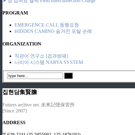
➤ 장 접속료 결제 Field Interconnection Charge
PROGRAM
EMERGENCE CALL 동행요청
HIDDEN CAMINO 숨겨진 포탈 순례
ORGANIZATION
직관어 연구소 [검과방패]
나리아 시스템 NARYA SYSTEM
집현담集賢膽
Futures archive net. 未來記憶保管所
[Since 2007]
ADDRESS
〒629-2241 (35.5955692, 135.1876192)