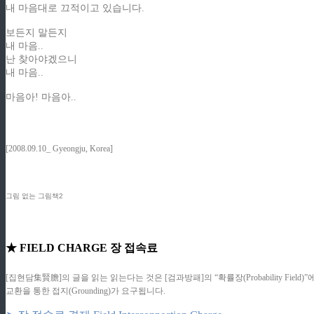
내 마음대로 끄적이고 있습니다.
보든지 말든지
내 마음..
난 찾아야겠으니
내 마음..
마음아! 마음아..
[2008.09.10_ Gyeongju, Korea]
그림 없는 그림책2
★ FIELD CHARGE 장 접속료
[집현담集賢膽]의 글을 읽는 읽는다는 것은 [검과방패]의 “확률장(Probability F
교환을 통한 접지(Grounding)가 요구됩니다.