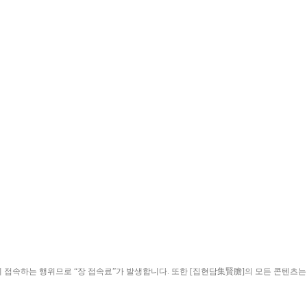
ield)”에 접속하는 행위므로 “장 접속료”가 발생합니다. 또한 [집현담集賢膽]의 모든 