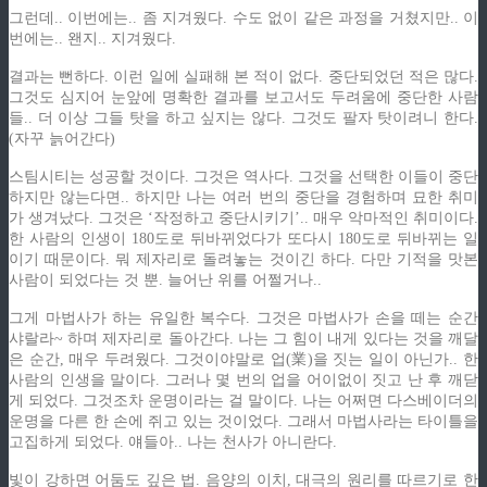
그런데.. 이번에는.. 좀 지겨웠다. 수도 없이 같은 과정을 거쳤지만.. 이
번에는.. 왠지.. 지겨웠다.
결과는 뻔하다. 이런 일에 실패해 본 적이 없다. 중단되었던 적은 많다.
그것도 심지어 눈앞에 명확한 결과를 보고서도 두려움에 중단한 사람
들.. 더 이상 그들 탓을 하고 싶지는 않다. 그것도 팔자 탓이려니 한다.
(자꾸 늙어간다)
스팀시티는 성공할 것이다. 그것은 역사다. 그것을 선택한 이들이 중단
하지만 않는다면.. 하지만 나는 여러 번의 중단을 경험하며 묘한 취미
가 생겨났다. 그것은 ‘작정하고 중단시키기’.. 매우 악마적인 취미이다.
한 사람의 인생이 180도로 뒤바뀌었다가 또다시 180도로 뒤바뀌는 일
이기 때문이다. 뭐 제자리로 돌려놓는 것이긴 하다. 다만 기적을 맛본
사람이 되었다는 것 뿐. 늘어난 위를 어쩔거나..
그게 마법사가 하는 유일한 복수다. 그것은 마법사가 손을 떼는 순간
샤랄라~ 하며 제자리로 돌아간다. 나는 그 힘이 내게 있다는 것을 깨달
은 순간, 매우 두려웠다. 그것이야말로 업(業)을 짓는 일이 아닌가.. 한
사람의 인생을 말이다. 그러나 몇 번의 업을 어이없이 짓고 난 후 깨닫
게 되었다. 그것조차 운명이라는 걸 말이다. 나는 어쩌면 다스베이더의
운명을 다른 한 손에 쥐고 있는 것이었다. 그래서 마법사라는 타이틀을
고집하게 되었다. 얘들아.. 나는 천사가 아니란다.
빛이 강하면 어둠도 깊은 법. 음양의 이치, 대극의 원리를 따르기로 한