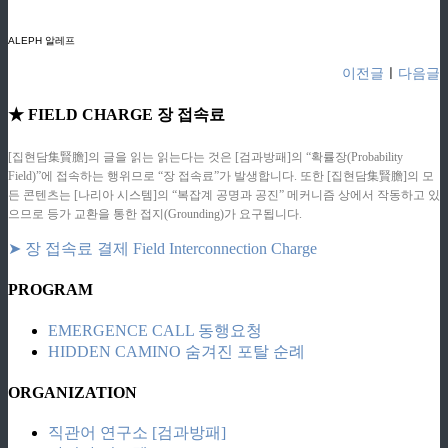
ziphd.net
ALEPH 알레프
이전글
ㅣ
다음글
★ FIELD CHARGE 장 접속료
[집현담集賢膽]의 글을 읽는 읽는다는 것은 [검과방패]의 “확률장(Probability
Field)”에 접속하는 행위므로 “장 접속료”가 발생합니다. 또한 [집현담集賢膽]의 모
든 콘텐츠는 [나리아 시스템]의 “복잡계 공명과 공진” 메커니즘 상에서 작동하고 있
으므로 등가 교환을 통한 접지(Grounding)가 요구됩니다.
➤ 장 접속료 결제 Field Interconnection Charge
PROGRAM
EMERGENCE CALL 동행요청
HIDDEN CAMINO 숨겨진 포탈 순례
ORGANIZATION
직관어 연구소 [검과방패]