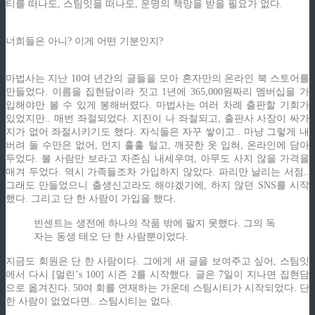
티를 떠나도, 스팀잇을 떠나도, 운명의 책망을 받을 필요가 없다.
너희들은 아니? 이게 어떤 기분인지?
마법사는 지난 10여 년간의 글들을 모아 혼자만의 온라인 북 스토어를
만들었다. 이름을 집현담이라 짓고 1년에 365,000원짜리 멤버십을 가
입해야만 볼 수 있게 봉해버렸다. 마법사는 여러 차례 출판할 기회가
있었지만.. 매번 좌절되었다. 지진이 나 좌절되고, 출판사 사장이 싸가
지가 없어 좌절시키기도 했다. 자식들은 자꾸 쌓이고.. 마냥 그렇게 내
버려 둘 수만은 없어, 먼지 훌훌 털고, 깨끗한 옷 입혀, 온라인에 담아
두었다. 볼 사람만 보라고 자존심 내세우며, 아무도 사지 않을 가격을
매겨 두었다. 역시 가족들조차 가입하지 않았다. 파리만 날리는 서점..
그래도 만들었으니 출생신고라도 해야겠기에, 하지 않던 SNS를 시작
했다. 그리고 단 한 사람이 가입을 했다.
빈센트는 생전에 하나의 작품 밖에 팔지 못했다. 그의 독
자는 동생 테오 단 한 사람뿐이었다.
지금도 회원은 단 한 사람이다. 그에게 새 글을 보여주고 싶어, 스팀잇
에서 다시 [멀린’s 100] 시즌 2를 시작했다. 글은 7일이 지나면 집현담
으로 옮겨진다. 50여 회를 연재하는 가운데 스팀시티가 시작되었다. 단
한 사람이 없었다면.. 스팀시티는 없다.