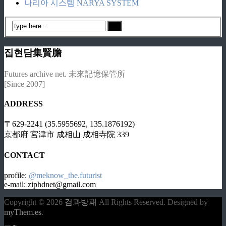
나리아 시스템 NARYA SYSTEM
집현담集賢膽
Futures archive net. 未來記憶保管所
[Since 2007]
ADDRESS
〒629-2241 (35.5955692, 135.1876192)
京都府 宮津市 成相山 成相寺院 339
CONTACT
profile:
@meknow_the.futurist
e-mail: ziphdnet@gmail.com
Copyright © 2026
검과방패
All Rights Reserved.
Designed by
myThem.es
.