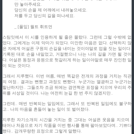
만 놓아주세요.
당신의 손을 제 어깨에서 내려놓으세요.
저를 두고 당신의 길을 떠나세요.
_ [풀잎] 월트 휘트먼
스팀잇에서 이 시를 인용하게 될 줄은 몰랐다. 그런데 그럴 수밖에 없
었다. 그에게는 이제 악마가 되었다. 미안한 마음은 없다. 선택하지 않
은 자에게 어설픈 구원의 손길을 내미는 것이야말로 업을 짓는 일이다.
기록된 대로 손을 내밀었고, 거절했으니 나는 나의 길을 가면 될 것이
다. 어설픈 동정과 응원으로 헛갈리게 하는 일이야말로 매우 잔인한 일
이 되는 것이다.
그래서 지루했다. 이번 여름, 매번 똑같은 전개의 과정을 거치는 직관
의 여정.. 결과는 뻔했고 과정도 뻔했다. 누군가는 열광하고 누군가는
힐난하지만.. 그들조차 조금 뒤에는 겸연쩍은 표정을 지으며 우리의 주
위를 서성일 것이다. 나는 여전히 눈길 한 번 주지 않겠지만..
그런데.. 매번 반복되는 일임에도, 그래서 또 반복된 일임에도 불구하
고.. 나의 마음을 흔들어 놓는 일이 또 벌어졌다.
지루한 자기소개의 시간을 거치는 중 그대는 어설픈 웃음을 지으며..
태어나 처음으로 자기 작품을 이번 행사를 통해 팔아보았다며.. 기쁘다
했다.. 감개무량한 표정으로 그렇게 말했다.