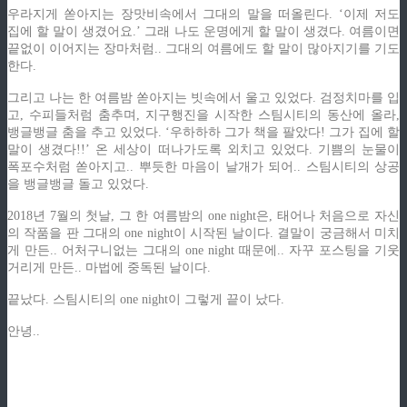
우라지게 쏟아지는 장맛비속에서 그대의 말을 떠올린다. ‘이제 저도
집에 할 말이 생겼어요.’ 그래 나도 운명에게 할 말이 생겼다. 여름이면
끝없이 이어지는 장마처럼.. 그대의 여름에도 할 말이 많아지기를 기도
한다.
그리고 나는 한 여름밤 쏟아지는 빗속에서 울고 있었다. 검정치마를 입
고, 수피들처럼 춤추며, 지구행진을 시작한 스팀시티의 동산에 올라,
뱅글뱅글 춤을 추고 있었다. ‘우하하하 그가 책을 팔았다! 그가 집에 할
말이 생겼다!!’ 온 세상이 떠나가도록 외치고 있었다. 기쁨의 눈물이
폭포수처럼 쏟아지고.. 뿌듯한 마음이 날개가 되어.. 스팀시티의 상공
을 뱅글뱅글 돌고 있었다.
2018년 7월의 첫날, 그 한 여름밤의 one night은, 태어나 처음으로 자신
의 작품을 판 그대의 one night이 시작된 날이다. 결말이 궁금해서 미치
게 만든.. 어처구니없는 그대의 one night 때문에.. 자꾸 포스팅을 기웃
거리게 만든.. 마법에 중독된 날이다.
끝났다. 스팀시티의 one night이 그렇게 끝이 났다.
안녕..
ziphd.net
ziphd.net
ziphd.net