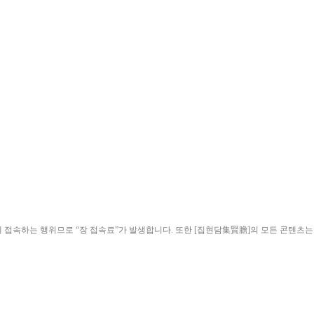
ield)”에 접속하는 행위므로 “장 접속료”가 발생합니다. 또한 [집현담集賢膽]의 모든 