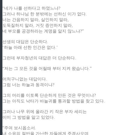
“네가 나를 선하다고 하였느냐?
그러나 하나님 한 분밖에는 선하신 이가 없다.
너는 간음하지 말라, 살인하지 말라,
도둑질하지 말라, 거짓 증언하지 말라,
네 부모를 공경하라는 계명을 알지 않느냐?”
선생의 대답은 단순하다.
‘하늘 아래 선한 인간은 없다.’
그런데 부자청년의 대답은 더 단순하다.
“저는 그 모든 것을 어릴때 부터 지켜 왔습니다.”
어처구니없는 대답이다.
그럼 너는 하늘과 동격이냐?
그의 머리를 이토록 단순하게 만든 것은 무엇이냐?
그는 아직도 낙타가 바늘귀를 통과할 방법을 찾고 있다.
그러나 나무 위에 올라간 키 작은 부자 세리는
이미 그 방법을 알고 있었다.
“주여 보시옵소서.
내 소유의 절반을 가난한 자들에게 주겠사오며