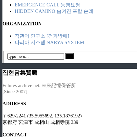
EMERGENCE CALL 동행요청
HIDDEN CAMINO 숨겨진 포탈 순례
ORGANIZATION
직관어 연구소 [검과방패]
나리아 시스템 NARYA SYSTEM
집현담集賢膽
Futures archive net. 未來記憶保管所
[Since 2007]
ADDRESS
〒629-2241 (35.5955692, 135.1876192)
京都府 宮津市 成相山 成相寺院 339
CONTACT