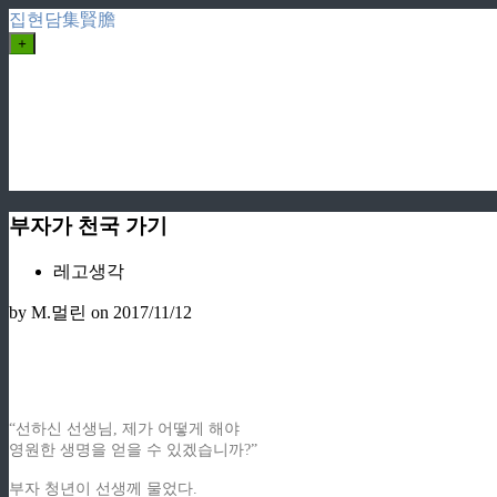
집현담集賢膽
+
부자가 천국 가기
레고생각
by M.멀린
on 2017/11/12
“선하신 선생님, 제가 어떻게 해야
영원한 생명을 얻을 수 있겠습니까?”
부자 청년이 선생께 물었다.