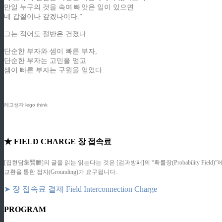
만일 누구의 것을 속여 빼앗은 일이 있으면
네 갑절이나 갚겠나이다.”
그는 적어도 절반은 건졌다.
단순한 부자와 셈이 빠른 부자,
단순한 부자는 고민을 얻고
셈이 빠른 부자는 구원을 얻었다.
레고생각 lego think
★ FIELD CHARGE 장 접속료
[집현담集賢膽]의 글을 읽는 읽는다는 것은 [검과방패]의 “확률장(Probability F
교환을 통한 접지(Grounding)가 요구됩니다.
➤ 장 접속료 결제 Field Interconnection Charge
PROGRAM