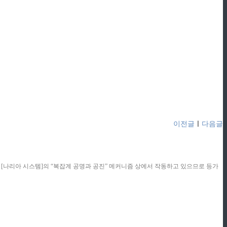
이전글
ㅣ
다음글
콘텐츠는 [나리아 시스템]의 “복잡계 공명과 공진” 메커니즘 상에서 작동하고 있으므로 등가