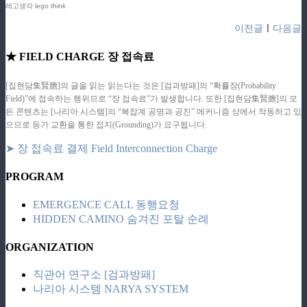
레고생각 lego think
이전글
ㅣ
다음글
★ FIELD CHARGE 장 접속료
[집현담集賢膽]의 글을 읽는 읽는다는 것은 [검과방패]의 “확률장(Probability
Field)”에 접속하는 행위므로 “장 접속료”가 발생합니다. 또한 [집현담集賢膽]의 모
든 콘텐츠는 [나리아 시스템]의 “복잡계 공명과 공진” 메커니즘 상에서 작동하고 있
으므로 등가 교환을 통한 접지(Grounding)가 요구됩니다.
➤ 장 접속료 결제 Field Interconnection Charge
PROGRAM
EMERGENCE CALL 동행요청
HIDDEN CAMINO 숨겨진 포탈 순례
ORGANIZATION
직관어 연구소 [검과방패]
나리아 시스템 NARYA SYSTEM