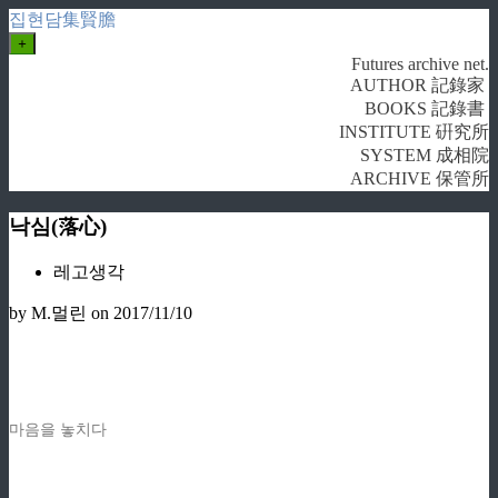
집현담集賢膽
+
Futures archive net.
AUTHOR 記錄家
BOOKS 記錄書
INSTITUTE 硏究所
SYSTEM 成相院
ARCHIVE 保管所
낙심(落心)
레고생각
by M.멀린
on 2017/11/10
마음을 놓치다