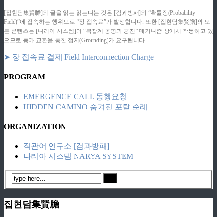
[집현담集賢膽]의 글을 읽는 읽는다는 것은 [검과방패]의 “확률장(Probability
Field)”에 접속하는 행위므로 “장 접속료”가 발생합니다. 또한 [집현담集賢膽]의 모
든 콘텐츠는 [나리아 시스템]의 “복잡계 공명과 공진” 메커니즘 상에서 작동하고 있
으므로 등가 교환을 통한 접지(Grounding)가 요구됩니다.
➤ 장 접속료 결제 Field Interconnection Charge
PROGRAM
EMERGENCE CALL 동행요청
HIDDEN CAMINO 숨겨진 포탈 순례
ORGANIZATION
직관어 연구소 [검과방패]
나리아 시스템 NARYA SYSTEM
집현담集賢膽