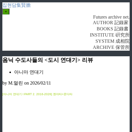
집현담集賢膽
+
Futures archive net.
AUTHOR 記錄家
BOOKS 記錄書
INSTITUTE 硏究所
SYSTEM 成相院
ARCHIVE 保管所
옴닉 수도사들의 <도시 연대기> 리뷰
아니마 연대기
by M.멀린
on 2026/02/11
[아니마 연대기 l PART 2. 2016-2026] 젠야타+몬다타