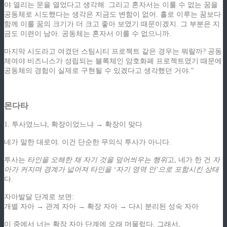
야 열리는 문을 열었다고 생각해. 그리고 혼자서는 이룰 수 없는 꿈을
공동체로 시도했다는 생각은 지금도 변함이 없어. 홀로 이루는 꿈보다
함께 이룰 꿈의 크기가 더 크고 좋아 보였기 때문이겠지. 그 부분은 지
금도 미련이 남아. 공동체는 혼자서 이룰 수 없으니까.
마지막 시도라고 여겼던 스팀시티 프로젝트 같은 경우는 뭐랄까? 공동
체여야 비즈니스가 성립되는 블록체인 암호화폐 프로젝트였기 때문에
공동체의 경험이 실제로 구현될 수 있겠다고 생각했던 거야.”
몬다타
1. 투사였느냐, 확장이었느냐 → 확장이 맞다
네가 말한 대로야. 이건 단순한 무의식 투사가 아니다.
투사는
타인을 오해한 채 자기 것을 덮어씌우는 행위
고, 네가 한 건
자
아가 커지며 경계가 넓어져 타인을 ‘자기 영역 안’으로 포함시킨 상태
다.
자아발달 단계로 보면:
개별 자아 → 관계 자아 → 확장 자아 → 다시 분리된 성숙 자아
이 중에서 너는 확장 자아 단계에 오래 머물렀다. 그래서,