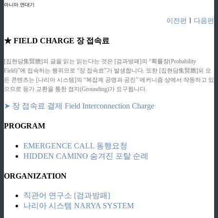
아니마 연대기
이전편
ㅣ
다음편
★ FIELD CHARGE 장 접속료
[집현담集賢膽]의 글을 읽는 읽는다는 것은 [검과방패]의 “확률장(Probability
Field)”에 접속하는 행위므로 “장 접속료”가 발생합니다. 또한 [집현담集賢膽]의 모
든 콘텐츠는 [나리아 시스템]의 “복잡계 공명과 공진” 메커니즘 상에서 작동하고 있
으므로 등가 교환을 통한 접지(Grounding)가 요구됩니다.
➤ 장 접속료 결제 Field Interconnection Charge
PROGRAM
EMERGENCE CALL 동행요청
HIDDEN CAMINO 숨겨진 포탈 순례
ORGANIZATION
직관어 연구소 [검과방패]
나리아 시스템 NARYA SYSTEM