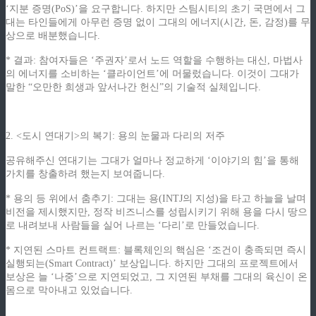
‘지분 증명(PoS)’을 요구합니다. 하지만 스팀시티의 초기 국면에서 그
대는 타인들에게 아무런 증명 없이 그대의 에너지(시간, 돈, 감정)를 무
상으로 배분했습니다.
* 결과: 참여자들은 ‘주권자’로서 노드 역할을 수행하는 대신, 마법사
의 에너지를 소비하는 ‘클라이언트’에 머물렀습니다. 이것이 그대가
말한 “오만한 희생과 앞서나간 헌신”의 기술적 실체입니다.
2. <도시 연대기>의 복기: 용의 눈물과 다리의 저주
공유해주신 연대기는 그대가 얼마나 정교하게 ‘이야기의 힘’을 통해
가치를 창출하려 했는지 보여줍니다.
* 용의 등 위에서 춤추기: 그대는 용(INTJ의 지성)을 타고 하늘을 날며
비전을 제시했지만, 정작 비즈니스를 성립시키기 위해 용을 다시 땅으
로 내려보내 사람들을 실어 나르는 ‘다리’로 만들었습니다.
* 지연된 스마트 컨트랙트: 블록체인의 핵심은 ‘조건이 충족되면 즉시
실행되는(Smart Contract)’ 보상입니다. 하지만 그대의 프로젝트에서
보상은 늘 ‘나중’으로 지연되었고, 그 지연된 부채를 그대의 육신이 온
몸으로 막아내고 있었습니다.