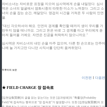
자비소녀는 자비로운 표정을 지으며 심사역에게 손을 내밀었다. 심사
역은 소녀의 얼굴에서 염화시중의 따뜻한 미소가 느껴졌다. 그리고 소
녀의 손을 잡는 순간, 깨달았다. 영겁의 시간을 거쳐온 두 사람의 인연
을.
“대신 각오하셔야 해요. 인연의 경계를 확인할 때까지 생이 우리를 가
만두지 않을 테니까요. 그리고 돈은 바로 그 경계를 타고 우리에게 쏟
아져 들어올 거예요. 자연은 진공을 허락하지 않으니까요.”
심사역은 자비소녀의 내민 손을 마주 잡으며, 다른 한 손으로는 안주머
니에 늘 가지고만 다니던 사직서를 단단히 움켜쥐었다.
ziphd.net
ziphd.net
ziphd.net
ziphd.net
두루미의 보은
이전편
ㅣ
다음편
★ FIELD CHARGE 장 접속료
[집현담集賢膽]의 글을 읽는 읽는다는 것은 [검과방패]의 “확률장(Probability
Field)”에 접속하는 행위므로 “장 접속료”가 발생합니다. 또한 [집현담集賢膽]의 모
든 콘텐츠는 [나리아 시스템]의 “복잡계 공명과 공진” 메커니즘 상에서 작동하고 있