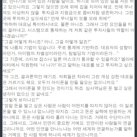
람, 만나기로 되어 있는 사람을 말이죠. 하기로 되어 있는 일을 저는 하
고 있으니까요. 그렇지 않으면 모래 위에 집을 지어야 해요. 언제 무너
져도 이상하지 않을. 투자금과 지원금으로 좀비처럼 생존하거나. 그런
곳에 투자하고 싶으세요? 언제 무너질지 모를 모래 위에?”
“하하하 대표님 특이하시네요. 물론 아니죠. 그래서 그런 요인들을 미
리 걸러내고, 시스템으로 통제하는 게 저희 같은 투자사들의 역할이 아
니겠습니까?”
“그걸 어떻게 하시죠? 아니, 그걸 어떻게 알죠?”
“뭐 나름의 기법이 있습니다. 주로 통계에 기반하죠. 대표자의 성향이
라던가, 아이템의 차별성이라던가, 팀빌딩의 기법이라든가…”
“그 기준에, 스티브 잡스나 일론 머스크가 통과할 수 있을까요? 엘리베
이터에서 직원한테 ‘너 나가!’라고 말하는 대표를 보고 투자하고 싶으
세요?”
“아 그건, 결과론적인 얘기죠. 저희들은 차라리 그런 개성 강한 대표들
은 거르기도 해요. 모두가 아이폰을 만들 필요는 없으니까요.”
“그래서 아이폰을 못 만드는 것이기도 하죠. 심사역님은 돈 벌고 싶은
생각이 없으신 것 같네요.”
“그렇게 보이나요?”
“정말 돈을 벌고 싶은 사람은 사람이 어떤지를 따지지 않아요. 이 일로
돈을 벌 수 있느냐 없느냐만 따지죠. 그리고 돈은 실력에 반응하는 게
아니에요. 돈은 사람을 따라 흘러 다니는 것이죠. 거래의 수단이니까
요. 그래서요, 그래서 인연이 중요한 거예요. 인연이란 사람들의 연결
고리니까요. 어떤 인연을 만나느냐는 어떤 세계와 연결하는가를 말하
는 거예요. 한 사람 뒤에 하나의 세계가 있으니까요.”