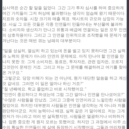
심사역은 순간 할 말을 잃었다. 그간 그가 투자 심사를 하며 중요하게
여긴 가치들이 그저 허상에 불과했다는 생각이 엄습해 왔기 때문이다.
지표와 숫자들. 시장 크기와 매출 목표. 엑시트의 규모와 상장의 가능
성. 사실 그 모든 것들은 각종 인연들이 만들어내는 부산물에 불과하
다. 소비자와 생산자가 만나고 유통과 배급에 연결되는 일은 모두 인연
의 상호작용이다. 그리고 그 인연을 인위적으로 조작했을 때 문제가 생
겨난다는 것은 매번 겪는 낭패의 대부분이다.
“일을 성실히, 열심히 하고 있는데 돈을 벌고 있지 못하다면 그건 실력
과 노력의 문제가 아니라 인연의 문제예요. 아직 만나야 할 인연을 만
나지 못한 것. 그게 소비자든, 동료든, 투자자든, 관련 업자든, 오로지
그것만이 문제인 거죠. 그리고 저는 그 문제를 해결하려고 여기를 찾아
온 거구요.”
“그렇군요. 당장 이해가 되는 건 아닌데, 뭔가 대단한 말씀을 하고 계신
것 같네요. 그러면 이 일은 얼마나 하신 거죠?”
“칠 년째에요. 학교 졸업하고 바로 시작했어요.”
“인연이 중요하다고 하셨는데 그럼 그간 얼마나 인연을 만나셨어요?”
“수많은 사람들을 만났죠. 그리고 그중에 인연이라고 느낄만한 사람을
찾았어요. 하지만 대부분의 사람들은 인연을 생각하는 게 아니라 저를
판단하더군요. 저의 능력이나 배경, 실력 같은 거 말이에요. 저는 그게
먼저가 아니라고 여러 번 설득했지만, 사람들은 열광하거나 비하하거
나. 암튼 중요한 게 뭔지 모르는 듯했어요. 하지만 그 과정에서 아주 소
수의 확실한 인연들이 제 삶에 등장하기 시작했어요. 그들과 머리채를