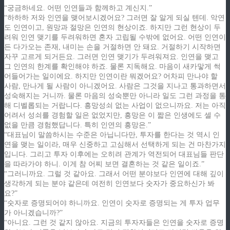
“궁금하네요. 어떤 인연들과 함께하고 계신지.”
“하하하 저와 인연을 맺어보시겠어요? 그러면 잘 알게 되실 텐데. 악연
도 인연이고, 원망과 절망은 인연의 현상이죠. 하지만 그런 현상이 두
려워 인연 맺기를 두려워하면 혼자 고립될 수밖에 없어요. 어떤 인연이
든 다가오는 존재, 내미는 손을 거절하면 안 돼요. 거절하기 시작하면
자꾸 고르게 되거든요. 그러면 인연 맺기가 두려워져요. 인연을 맺고
그 인연의 한계를 확인해야 하죠. 물론 지독해요. 마음이 새카맣게 썩
어들어가는 일이에요. 하지만 인연이란 뭐겠어요? 어차피 만나야 할
사람, 만나게 될 사람이 아니겠어요. 사람은 그것을 지나고 통과하면서
성숙해지는 거니까. 물론 마음의 성숙뿐만 아니라 일도 그런 과정을 통
해 디벨롭되는 거랍니다. 흥망성쇠 없는 사업이 없으니까요. 저는 아직
어려서 성쇠를 경험할 일은 없었지만, 흥망은 이 짧은 인생에도 셀 수
없을 만큼 경험했답니다. 특히 인연의 흥망은.”
“대표님이 말씀하시는 수준은 아닙니다만, 투자를 한다는 것 역시 인
연을 맺는 일이라, 매우 신중하고 고심해서 선택하게 되는 건 마찬가지
입니다. 그리고 투자 이후에는 오히려 관계가 역전되어 대표님들 판단
을 따라가야 하니. 이게 참 어찌 보면 결혼하는 것 같은 일이죠.”
“그러니까요. 그럴 것 같아요. 그래서 어떤 분야보다 인연에 대해 깊이
생각하게 되는 분야 같은데 여전히 인연보다 숫자가 중요하신가 봐
요?”
“숫자로 증명되어야 하니까요. 인연이 숫자로 증명되는 게 투자 업무
가 아니겠습니까?”
“아니요. 그런 것 같지 않아요. 지금의 투자자들은 인연을 숫자로 증명