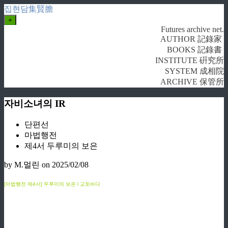
집현담集賢膽
+
Futures archive net.
AUTHOR 記錄家
BOOKS 記錄書
INSTITUTE 硏究所
SYSTEM 成相院
ARCHIVE 保管所
자비소녀의 IR
단편선
마법행전
제4서 두루미의 보은
by M.멀린
on 2025/02/08
[마법행전 제4서]
두루미의 보은 l 교토바다
ziphd.net
ziphd.net
ziphd.net
ziphd.net