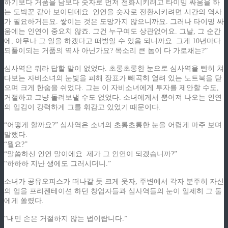
하기보다 거품을 남보다 숫자로 먼저 전화시키려고 타이밍 싸움을 하
는 도박꾼 같아 보이던데요. 인연을 숫자로 전환시키려면 시간의 역사
가 필요하거든요. 쌓이는 것은 도망가지 않으니까요. 그러나 타이밍 싸
움에는 인연이 중요치 않죠. 그건 누구여도 상관없어요. 그날, 그 순간
에, 아무나 그 일을 하겠다고 떠벌일 수 있음 되니까요. 그게 10년마다
되풀이되는 거품의 역사 아닌가요? 목소리 큰 놈이 다 가로채는?”
심사역은 뭐라 답할 말이 없었다. 초롱초롱한 눈으로 심사역을 빤히 쳐
다보는 자비소녀의 눈빛을 피해 장표가 빼곡히 열려 있는 노트북을 닫
으며 크게 한숨을 쉬었다. 그는 이 자비소녀에게 투자를 제안할 수도,
거절하고 그냥 돌려보낼 수도 없었다. 소녀에게서 뿜어져 나오는 인연
의 입김이 강력하게 그를 휘감고 있었기 때문이다.
“어떻게 할까요?” 심사역은 소녀의 초롱초롱한 눈을 어렵게 마주 보며
말했다.
“뭘요?”
“말씀하신 인연 말이에요. 제가 그 인연이 되겠습니까?”
“하하하 지난 생에도 그러시더니.”
소녀가 공유오피스가 떠나갈 듯 크게 웃자, 주변에서 각자 분주히 자신
의 업을 프리젠테이션 하던 창업자들과 심사역들의 눈이 일제히 그 둘
에게 쏠렸다.
“내민 손은 거절하지 않는 법이랍니다.”