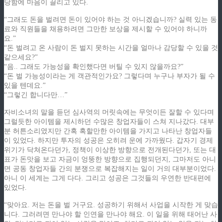
당함에 마음이 끌리고 있다.
“그래도 돈을 벌려면 돈이 있어야 하는 것 아니겠습니까? 실력 있는 동
료와 직원들을 채용하려면 그만한 보상을 제시할 수 있어야 하니까
요.”
“돈 벌려고 온 사람이 돈 벌지 못하는 시간을 얼마나 감당할 수 있을 것
같으세요?”
“음.. 그래도 가능성을 확인했다면 버틸 수 있지 않을까요?”
“돈 벌 가능성이라는 게 객관적인가요? 그렇다며 누구나 부자가 될 수
있을 텐데요.”
“그렇긴 합니다만…”
자비소녀의 말을 듣던 심사역의 머릿속에는 무엇이든 잘할 수 있다며
그럴듯한 아이템을 제시하던 수많은 창업자들이 스쳐 지나갔다. 대부
분 허튼소리였지만 간혹 혹할만한 아이템을 가지고 나타난 창업자들
이 있었다. 하지만 투자의 성공은 오히려 운에 가까웠다. 갑자기 경제
위기가 닥쳐온다던가, 정책이 이상한 방향으로 전개된다던가, 또는 대
표가 돈맛을 보고 자금이 엉뚱한 방향으로 집행되던지, 그마저도 아니
면 공동 창업자들 간의 분쟁으로 복잡해지는 일이 거의 대부분이었다.
아니 이 세계는 그게 다다. 그리고 성공은 그것들의 우연한 반대편에
있었다.
“맞아요. 저는 돈을 벌 거구요. 성공하기 위해서 사업을 시작한 게 맞습
니다. 그러려면 만나야 할 인연을 만나야 해요. 이 일을 위해 태어난 사