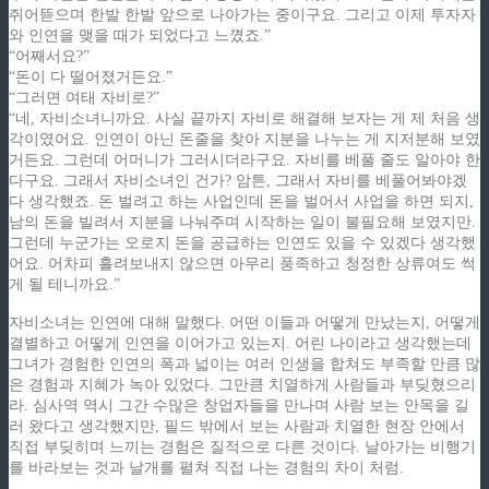
쥐어뜯으며 한발 한발 앞으로 나아가는 중이구요. 그리고 이제 투자자
와 인연을 맺을 때가 되었다고 느꼈죠.”
“어째서요?”
“돈이 다 떨어졌거든요.”
“그러면 여태 자비로?”
“네, 자비소녀니까요. 사실 끝까지 자비로 해결해 보자는 게 제 처음 생
각이였어요. 인연이 아닌 돈줄을 찾아 지분을 나누는 게 지저분해 보였
거든요. 그런데 어머니가 그러시더라구요. 자비를 베풀 줄도 알아야 한
다구요. 그래서 자비소녀인 건가? 암튼, 그래서 자비를 베풀어봐야겠
다 생각했죠. 돈 벌려고 하는 사업인데 돈을 벌어서 사업을 하면 되지,
남의 돈을 빌려서 지분을 나눠주며 시작하는 일이 불필요해 보였지만.
그런데 누군가는 오로지 돈을 공급하는 인연도 있을 수 있겠다 생각했
어요. 어차피 흘려보내지 않으면 아무리 풍족하고 청정한 상류여도 썩
게 될 테니까요.”
자비소녀는 인연에 대해 말했다. 어떤 이들과 어떻게 만났는지, 어떻게
결별하고 어떻게 인연을 이어가고 있는지. 어린 나이라고 생각했는데
그녀가 경험한 인연의 폭과 넓이는 여러 인생을 합쳐도 부족할 만큼 많
은 경험과 지혜가 녹아 있었다. 그만큼 치열하게 사람들과 부딪혔으리
라. 심사역 역시 그간 수많은 창업자들을 만나며 사람 보는 안목을 길
러 왔다고 생각했지만, 필드 밖에서 보는 사람과 치열한 현장 안에서
직접 부딪히며 느끼는 경험은 질적으로 다른 것이다. 날아가는 비행기
를 바라보는 것과 날개를 펼쳐 직접 나는 경험의 차이 처럼.