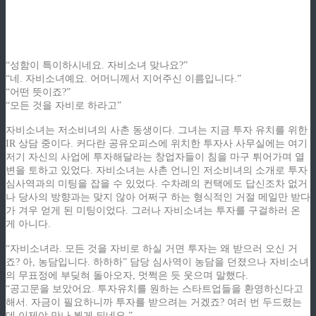
ziphd.net
ziphd.net
ziphd.net
ziphd.net
ziphd.net
“성함이 특이하시네요. 자비소녀 맞나요?”
“네. 자비소녀예요. 어머니께서 지어주신 이름입니다.”
“어떤 뜻이죠?”
“모든 것을 자비로 하라고”
자비소녀는 저소비녀의 사촌 동생이다. 그녀는 지금 투자 유치를 위한
IR 상담 중이다. 커다란 공유오피스에 위치한 투자사 사무실에는 여기
저기 자신의 사업에 투자해달라는 창업자들이 침을 마구 튀어가며 열
변을 토하고 있었다. 자비소녀는 사촌 언니인 저소비녀의 소개로 투자
심사역과의 미팅을 잡을 수 있었다. 수차례의 컨택에도 답신조차 없거
나 당사의 방향과는 맞지 않아 어쩌구 하는 형식적인 거절 메일만 받다
가 겨우 얻게 된 미팅이었다. 그러나 자비소녀는 투자를 구걸하러 온
게 아니다.
“자비소녀라. 모든 것을 자비로 하실 거면 투자는 왜 받으러 오신 거
죠? 아, 농담입니다. 하하하” 담당 심사역이 농담을 던졌으나 자비소녀
의 무표정에 부딪혀 돌아오자, 멋쩍은 듯 웃으며 말했다.
“공고문을 보았어요. 투자유치를 원하는 스타트업들을 환영하신다고
해서. 자금이 필요하니까 투자를 받으려는 거겠죠? 여러 번 두드렸는
데 이제야 만나 뵙게 되네요.”