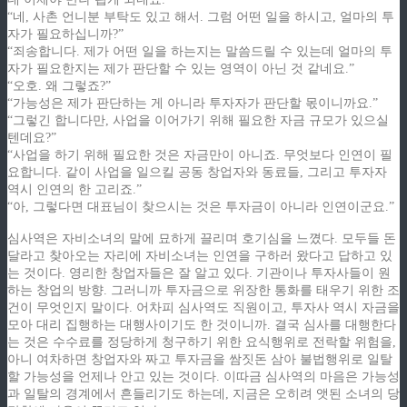
“네, 사촌 언니분 부탁도 있고 해서. 그럼 어떤 일을 하시고, 얼마의 투
자가 필요하십니까?”
“죄송합니다. 제가 어떤 일을 하는지는 말씀드릴 수 있는데 얼마의 투
자가 필요한지는 제가 판단할 수 있는 영역이 아닌 것 같네요.”
“오호. 왜 그렇죠?”
“가능성은 제가 판단하는 게 아니라 투자자가 판단할 몫이니까요.”
“그렇긴 합니다만, 사업을 이어가기 위해 필요한 자금 규모가 있으실
텐데요?”
“사업을 하기 위해 필요한 것은 자금만이 아니죠. 무엇보다 인연이 필
요합니다. 같이 사업을 일으킬 공동 창업자와 동료들, 그리고 투자자
역시 인연의 한 고리죠.”
“아, 그렇다면 대표님이 찾으시는 것은 투자금이 아니라 인연이군요.”
심사역은 자비소녀의 말에 묘하게 끌리며 호기심을 느꼈다. 모두들 돈
달라고 찾아오는 자리에 자비소녀는 인연을 구하러 왔다고 답하고 있
는 것이다. 영리한 창업자들은 잘 알고 있다. 기관이나 투자사들이 원
하는 창업의 방향. 그러니까 투자금으로 위장한 통화를 태우기 위한 조
건이 무엇인지 말이다. 어차피 심사역도 직원이고, 투자사 역시 자금을
모아 대리 집행하는 대행사이기도 한 것이니까. 결국 심사를 대행한다
는 것은 수수료를 정당하게 청구하기 위한 요식행위로 전락할 위험을,
아니 여차하면 창업자와 짜고 투자금을 쌈짓돈 삼아 불법행위로 일탈
할 가능성을 언제나 안고 있는 것이다. 이따금 심사역의 마음은 가능성
과 일탈의 경계에서 흔들리기도 하는데, 지금은 오히려 앳된 소녀의 당