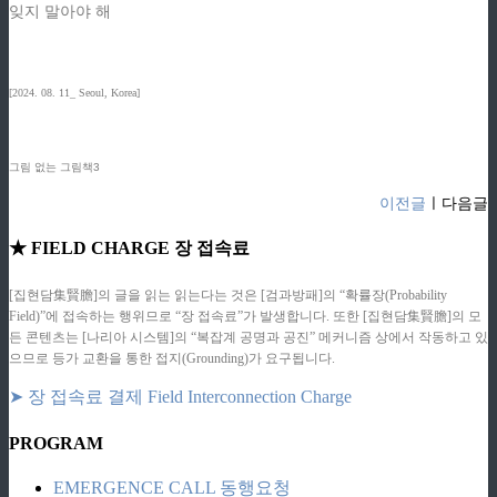
잊지 말아야 해
[2024. 08. 11_ Seoul, Korea]
그림 없는 그림책3
이전글
ㅣ다음글
★ FIELD CHARGE 장 접속료
[집현담集賢膽]의 글을 읽는 읽는다는 것은 [검과방패]의 “확률장(Probability
Field)”에 접속하는 행위므로 “장 접속료”가 발생합니다. 또한 [집현담集賢膽]의 모
든 콘텐츠는 [나리아 시스템]의 “복잡계 공명과 공진” 메커니즘 상에서 작동하고 있
으므로 등가 교환을 통한 접지(Grounding)가 요구됩니다.
➤ 장 접속료 결제 Field Interconnection Charge
PROGRAM
EMERGENCE CALL 동행요청